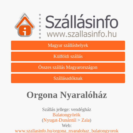
Magyar szálláshelyek
Külföldi szállás
Összes szállás Magyarországon
Szállásadóknak
Orgona Nyaralóház
Szállás jellege: vendégház
Balatongyörök
(
Nyugat-Dunántúl
>
Zala
)
Web:
www.szallasinfo.hu/orgona_nyaralohaz_balatongyorok