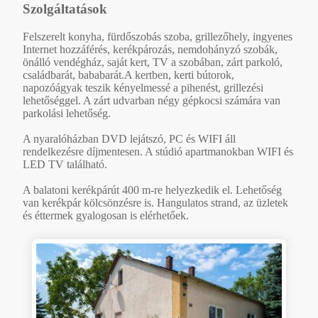
Szolgáltatások
Felszerelt konyha, fürdőszobás szoba, grillezőhely, ingyenes
Internet hozzáférés, kerékpározás, nemdohányzó szobák,
önálló vendégház, saját kert, TV a szobában, zárt parkoló,
családbarát, bababarát.A kertben, kerti bútorok,
napozóágyak teszik kényelmessé a pihenést, grillezési
lehetőséggel. A zárt udvarban négy gépkocsi számára van
parkolási lehetőség.
A nyaralóházban DVD lejátszó, PC és WIFI áll
rendelkezésre díjmentesen. A stúdió apartmanokban WIFI és
LED TV található.
A balatoni kerékpárút 400 m-re helyezkedik el. Lehetőség
van kerékpár kölcsönzésre is. Hangulatos strand, az üzletek
és éttermek gyalogosan is elérhetőek.