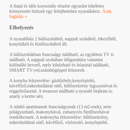
A fiatal és idős korosztály részére egyaránt tökéletes
környezetet biztosít egy felejthetetlen nyaraláshoz.
Árak,
foglalás »
Elhelyezés
A nyaralóház 2 hálószobából, nappali szobából, étkezőből,
konyhából és fürdőszobából áll.
A hálószobákban franciaágy található, az egyikben TV is
található. A nappali szobában ülőgarnitúra valamint
különálló heverő, mely kihúzható és íróasztal található,
SMART TV-vel,számítógéppel felszerelt.
A konyha felszerelése: gáztűzhely,kenyérpirító,
kávéfőző,mikrohullámú sütő, hűtőszekrény fagyasztóval és
reggelizőasztal. A teraszon található a nyaraló bejárata is,
amely a kertre néz.
A stúdió apartmanok franciaágyasak (13 m2-esek), nem
pótágyazható, teakonyhával, zuhanyzós fürdőszobával
rendelkeznek. A teakonyha felszerelése: hűtőszekrény,
mikrohullámú sütő, kávéfőző, vízforraló, kenyérpirító.