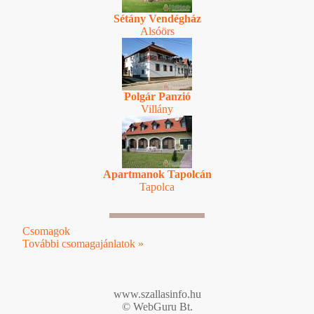
Sétány Vendégház
Alsóörs
Polgár Panzió
Villány
Apartmanok Tapolcán
Tapolca
Csomagok
További csomagajánlatok »
www.szallasinfo.hu
© WebGuru Bt.