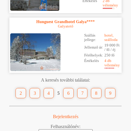
Értékelés
2 db
vélemény
Hunguest Grandhotel Galya****
Galyatető
Szállás
hotel,
jellege:
szálloda
19 000 Ft
Jellemző ár:
/ fő / éj
Férőhelyek:
250 fő
Értékelés
4 db
vélemény
A keresés további találatai:
2
3
4
5
6
7
8
9
Bejelentkezés
Felhasználónév: