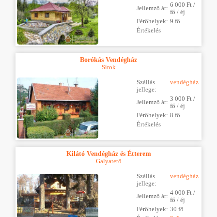
6 000 Ft /
Jellemző ár:
fő / éj
Férőhelyek:
9 fő
Értékelés
Borókás Vendégház
Sirok
Szállás
vendégház
jellege:
3 000 Ft /
Jellemző ár:
fő / éj
Férőhelyek:
8 fő
Értékelés
Kilátó Vendégház és Étterem
Galyatető
Szállás
vendégház
jellege:
4 000 Ft /
Jellemző ár:
fő / éj
Férőhelyek:
30 fő