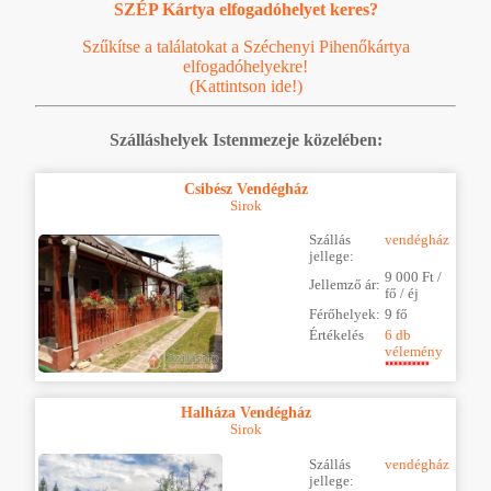
SZÉP Kártya elfogadóhelyet keres?
Szűkítse a találatokat a Széchenyi Pihenőkártya
elfogadóhelyekre!
(Kattintson ide!)
Szálláshelyek Istenmezeje közelében:
Csibész Vendégház
Sirok
Szállás
vendégház
jellege:
9 000 Ft /
Jellemző ár:
fő / éj
Férőhelyek:
9 fő
Értékelés
6 db
vélemény
Halháza Vendégház
Sirok
Szállás
vendégház
jellege: