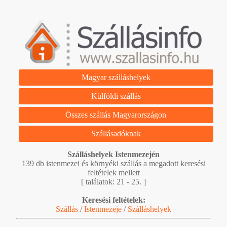
Magyar szálláshelyek
Külföldi szállás
Összes szállás Magyarországon
Szállásadóknak
Szálláshelyek Istenmezején
139 db istenmezei és környéki szállás a megadott keresési
feltételek mellett
[ találatok: 21 - 25. ]
Keresési feltételek:
Szállás
/
Istenmezeje
/
Szálláshelyek