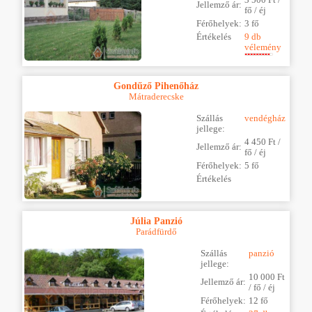
Jellemző ár:
fő / éj
Férőhelyek:
3 fő
Értékelés
9 db
vélemény
Gondűző Pihenőház
Mátraderecske
Szállás
vendégház
jellege:
4 450 Ft /
Jellemző ár:
fő / éj
Férőhelyek:
5 fő
Értékelés
Júlia Panzió
Parádfürdő
Szállás
panzió
jellege:
10 000 Ft
Jellemző ár:
/ fő / éj
Férőhelyek:
12 fő