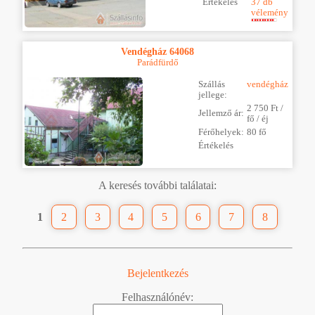
Értékelés
37 db
vélemény
Vendégház 64068
Parádfürdő
Szállás
vendégház
jellege:
2 750 Ft /
Jellemző ár:
fő / éj
Férőhelyek:
80 fő
Értékelés
A keresés további találatai:
1
2
3
4
5
6
7
8
Bejelentkezés
Felhasználónév: