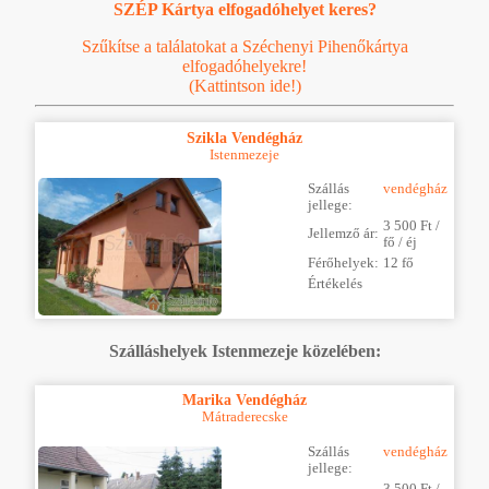
SZÉP Kártya elfogadóhelyet keres?
Szűkítse a találatokat a Széchenyi Pihenőkártya
elfogadóhelyekre!
(Kattintson ide!)
Szikla Vendégház
Istenmezeje
Szállás
vendégház
jellege:
3 500 Ft /
Jellemző ár:
fő / éj
Férőhelyek:
12 fő
Értékelés
Szálláshelyek Istenmezeje közelében:
Marika Vendégház
Mátraderecske
Szállás
vendégház
jellege:
3 500 Ft /