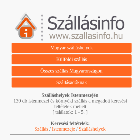
Magyar szálláshelyek
Külföldi szállás
Összes szállás Magyarországon
Szállásadóknak
Szálláshelyek Istenmezején
139 db istenmezei és környéki szállás a megadott keresési
feltételek mellett
[ találatok: 1 - 5. ]
Keresési feltételek:
Szállás
/
Istenmezeje
/
Szálláshelyek