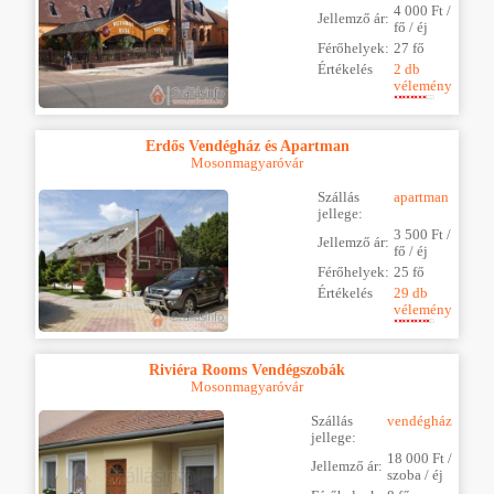
4 000 Ft /
Jellemző ár:
fő / éj
Férőhelyek:
27 fő
Értékelés
2 db
vélemény
Erdős Vendégház és Apartman
Mosonmagyaróvár
Szállás
apartman
jellege:
3 500 Ft /
Jellemző ár:
fő / éj
Férőhelyek:
25 fő
Értékelés
29 db
vélemény
Riviéra Rooms Vendégszobák
Mosonmagyaróvár
Szállás
vendégház
jellege:
18 000 Ft /
Jellemző ár:
szoba / éj