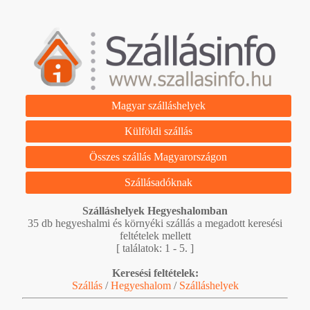
Magyar szálláshelyek
Külföldi szállás
Összes szállás Magyarországon
Szállásadóknak
Szálláshelyek Hegyeshalomban
35 db hegyeshalmi és környéki szállás a megadott keresési
feltételek mellett
[ találatok: 1 - 5. ]
Keresési feltételek:
Szállás
/
Hegyeshalom
/
Szálláshelyek