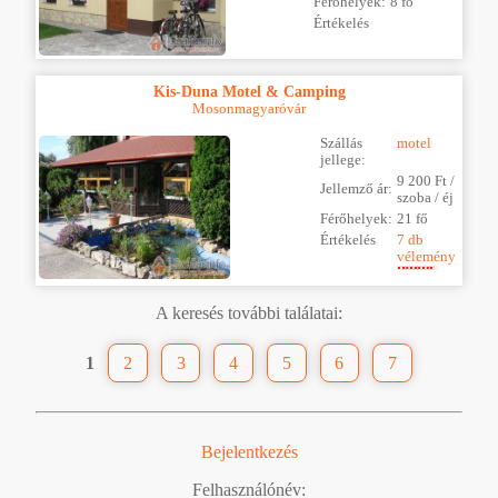
Férőhelyek:
8 fő
Értékelés
Kis-Duna Motel & Camping
Mosonmagyaróvár
Szállás
motel
jellege:
9 200 Ft /
Jellemző ár:
szoba / éj
Férőhelyek:
21 fő
Értékelés
7 db
vélemény
A keresés további találatai:
1
2
3
4
5
6
7
Bejelentkezés
Felhasználónév: