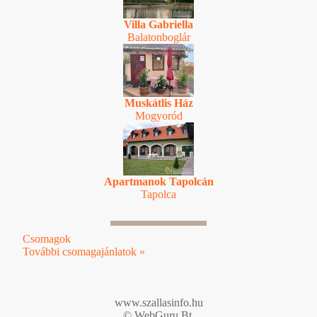
Villa Gabriella
Balatonboglár
Muskátlis Ház
Mogyoród
Apartmanok Tapolcán
Tapolca
Csomagok
További csomagajánlatok »
www.szallasinfo.hu
© WebGuru Bt.