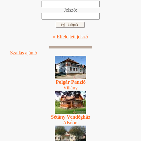
Jelszó:
» Elfelejtett jelszó
Szállás ajánló
Polgár Panzió
Villány
Sétány Vendégház
Alsóörs