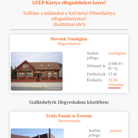
SZÉP Kártya elfogadóhelyet keres?
Szűkítse a találatokat a Széchenyi Pihenőkártya
elfogadóhelyekre!
(Kattintson ide!)
Horváth Vendégház
Hegyeshalom
Szállás
vendégház
jellege:
4 000 Ft /
Jellemző ár:
fő / éj
Férőhelyek:
15 fő
Értékelés
10 db
vélemény
Szálláshelyek Hegyeshalom közelében:
Erdős Panzió és Étterem
Jánossomorja
Szállás
panzió
jellege: