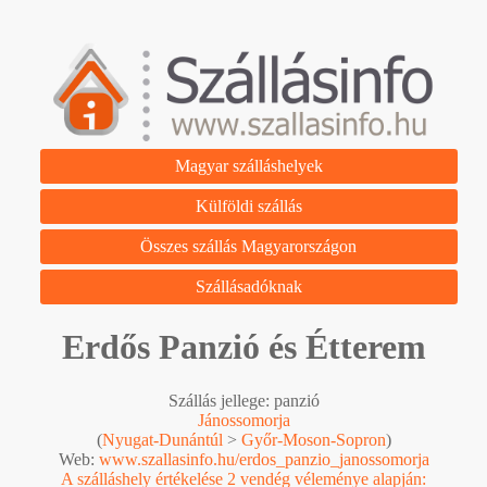
Magyar szálláshelyek
Külföldi szállás
Összes szállás Magyarországon
Szállásadóknak
Erdős Panzió és Étterem
Szállás jellege: panzió
Jánossomorja
(
Nyugat-Dunántúl
>
Győr-Moson-Sopron
)
Web:
www.szallasinfo.hu/erdos_panzio_janossomorja
A szálláshely értékelése 2 vendég véleménye alapján: