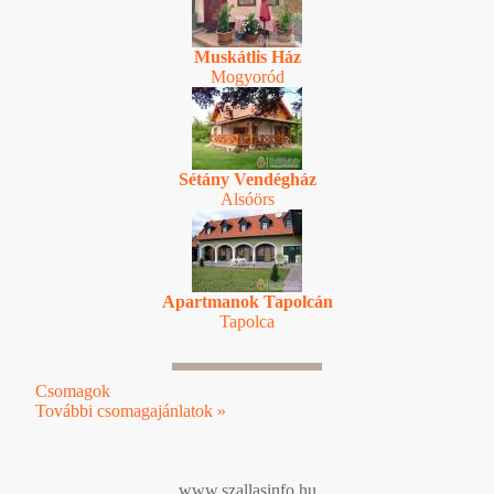
Muskátlis Ház
Mogyoród
Sétány Vendégház
Alsóörs
Apartmanok Tapolcán
Tapolca
Csomagok
További csomagajánlatok »
www.szallasinfo.hu