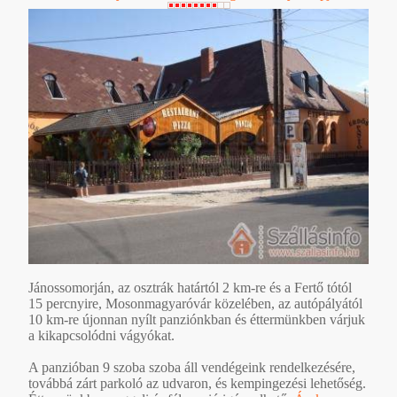
Jánossomorján, az osztrák határtól 2 km-re és a Fertő tótól
15 percnyire, Mosonmagyaróvár közelében, az autópályától
10 km-re újonnan nyílt panziónkban és éttermünkben várjuk
a kikapcsolódni vágyókat.
A panzióban 9 szoba szoba áll vendégeink rendelkezésére,
továbbá zárt parkoló az udvaron, és kempingezési lehetőség.