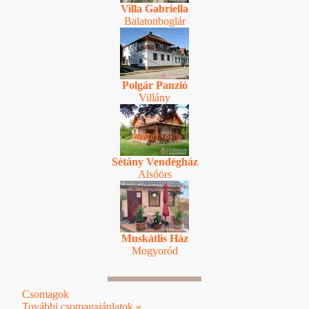
Villa Gabriella
Balatonboglár
Polgár Panzió
Villány
Sétány Vendégház
Alsóörs
Muskátlis Ház
Mogyoród
Csomagok
További csomagajánlatok »