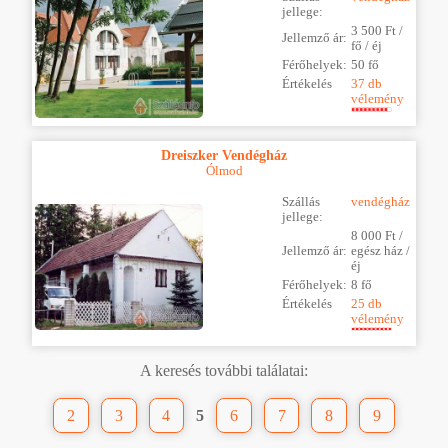
jellege:
3 500 Ft /
Jellemző ár:
fő / éj
Férőhelyek:
50 fő
Értékelés
37 db
vélemény
Dreiszker Vendégház
Ólmod
Szállás
vendégház
jellege:
8 000 Ft /
Jellemző ár:
egész ház /
éj
Férőhelyek:
8 fő
Értékelés
25 db
vélemény
A keresés további találatai:
2
3
4
5
6
7
8
9