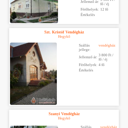
Jellemző ár:
fő / éj
Férőhelyek:
12 fő
Értékelés
Szt. Kristóf Vendégház
Hegykő
Szállás
vendégház
jellege:
3 800 Ft /
Jellemző ár:
fő / éj
Férőhelyek:
4 fő
Értékelés
Szanyi Vendégház
Hegykő
Szállás
vendégház