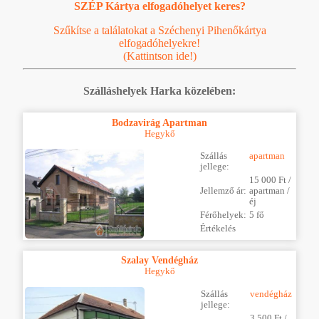
SZÉP Kártya elfogadóhelyet keres?
Szűkítse a találatokat a Széchenyi Pihenőkártya
elfogadóhelyekre!
(Kattintson ide!)
Szálláshelyek Harka közelében:
Bodzavirág Apartman
Hegykő
Szállás
apartman
jellege:
15 000 Ft /
Jellemző ár:
apartman /
éj
Férőhelyek:
5 fő
Értékelés
Szalay Vendégház
Hegykő
Szállás
vendégház
jellege:
3 500 Ft /