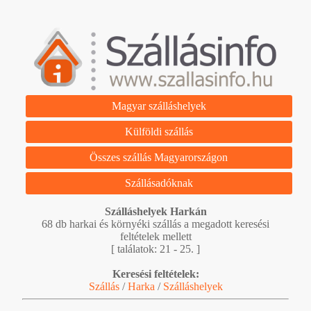
Magyar szálláshelyek
Külföldi szállás
Összes szállás Magyarországon
Szállásadóknak
Szálláshelyek Harkán
68 db harkai és környéki szállás a megadott keresési
feltételek mellett
[ találatok: 21 - 25. ]
Keresési feltételek:
Szállás
/
Harka
/
Szálláshelyek