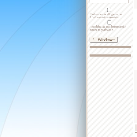
Elolvastam és elfogadom az
Adatkezelési tájékoztatót
Hozzájárulok reklámtartalmú e-
mailek fogadásához.