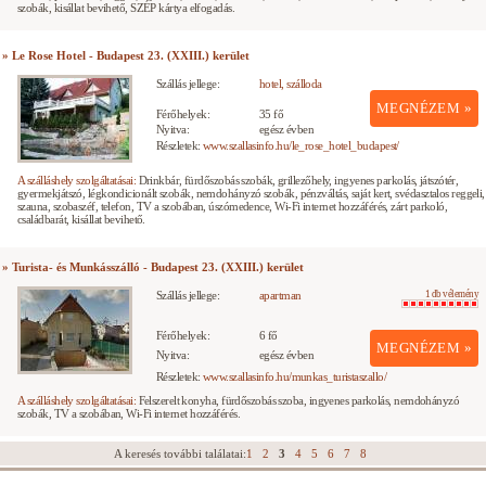
szobák, kisállat bevihető, SZÉP kártya elfogadás.
» Le Rose Hotel - Budapest 23. (XXIII.) kerület
Szállás jellege:
hotel, szálloda
MEGNÉZEM »
Férőhelyek:
35 fő
Nyitva:
egész évben
Részletek:
www.szallasinfo.hu/le_rose_hotel_budapest/
A szálláshely szolgáltatásai:
Drinkbár, fürdőszobás szobák, grillezőhely, ingyenes parkolás, játszótér,
gyermekjátszó, légkondicionált szobák, nemdohányzó szobák, pénzváltás, saját kert, svédasztalos reggeli,
szauna, szobaszéf, telefon, TV a szobában, úszómedence, Wi-Fi internet hozzáférés, zárt parkoló,
családbarát, kisállat bevihető.
» Turista- és Munkásszálló - Budapest 23. (XXIII.) kerület
Szállás jellege:
apartman
1 db vélemény
Férőhelyek:
6 fő
MEGNÉZEM »
Nyitva:
egész évben
Részletek:
www.szallasinfo.hu/munkas_turistaszallo/
A szálláshely szolgáltatásai:
Felszerelt konyha, fürdőszobás szoba, ingyenes parkolás, nemdohányzó
szobák, TV a szobában, Wi-Fi internet hozzáférés.
A keresés további találatai:
1
2
3
4
5
6
7
8