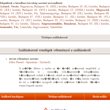
Települések a közelben (távolság szerinti sorrendben):
Gyömrő
,
Vecsés
,
Nagytarcsa
,
Budapest 19. (XIX.) kerület
,
Budapest 10. (X.) kerület
,
Budapest
20. (XX.) kerület
,
Budapest 16. (XVI.) kerület
,
Budapest 23. (XXIII.) kerület
,
Mogyoród
,
Budapest 14. (XIV.) kerület
,
Fót
,
Tatárszentgyörgy
,
Budapest 09. (IX.) kerület
,
Budapest 08.
(VIII.) kerület
,
Budapest 07. (VII.) kerület
,
Budapest 11. (XI.) kerület
,
Budapest 06. (VI.)
kerület
,
Budapest 15. (XV.) kerület
,
Budapest 05. (V.) kerület
,
Budapest 13. (XIII.) kerület
,
Budapest 01. (I.) kerület
,
Taksony
,
Szigetszentmiklós
,
Dunakeszi
,
Budapest 03. (III.) kerület
,
Szentendre
,
Vác
,
Leányfalu
,
Zagyvaszántó
,
Tahitótfalu
Térképes szálláskereső
Szálláskereső vendégek véleményei a szállásokról
istván véleménye szerint:
(Alex Panzió - Apartman - Gyömrő)
A sz�ll�s illetve a szoba az �r �rt�k ar�nynak megfelelt ,a
f�rd�szoba is , tisztas�g volt,�gynem� kifog�stalan.
k�szs�gesek voltak a h�ziak, akadt az aut�nkkal n�mi probl�ma
�s maxim�lisan seg�t�k�szek voltak. �n el�g faxnis vagyok,
de ezt a sz�ll�st nyugodt sz�vvel aj�nlom b�rkinek. J�v�re
vissza fogunk menni.
Szállások katalógusa
Térképes szálláskereső
Akciós szállás