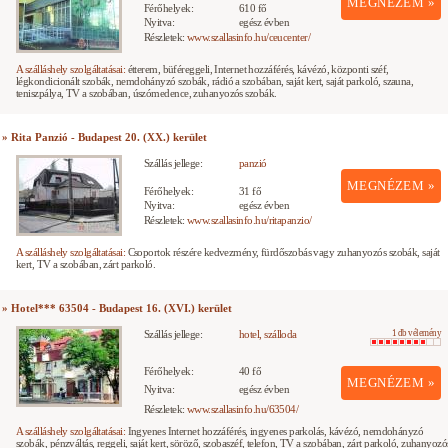
MEGNÉZEM »
Férőhelyek:
610 fő
Nyitva:
egész évben
Részletek:
www.szallasinfo.hu/ceucenter/
A szálláshely szolgáltatásai:
étterem, büféreggeli, Internet hozzáférés, kávézó, központi széf,
légkondicionált szobák, nemdohányzó szobák, rádió a szobában, saját kert, saját parkoló, szauna,
teniszpálya, TV a szobában, úszómedence, zuhanyozós szobák.
» Rita Panzió - Budapest 20. (XX.) kerület
Szállás jellege:
panzió
MEGNÉZEM »
Férőhelyek:
31 fő
Nyitva:
egész évben
Részletek:
www.szallasinfo.hu/ritapanzio/
A szálláshely szolgáltatásai:
Csoportok részére kedvezmény, fürdőszobás vagy zuhanyozós szobák, saját
kert, TV a szobában, zárt parkoló.
» Hotel*** 63504 - Budapest 16. (XVI.) kerület
Szállás jellege:
hotel, szálloda
1 db vélemény
Férőhelyek:
40 fő
MEGNÉZEM »
Nyitva:
egész évben
Részletek:
www.szallasinfo.hu/63504/
A szálláshely szolgáltatásai:
Ingyenes Internet hozzáférés, ingyenes parkolás, kávézó, nemdohányzó
szobák, pénzváltás, reggeli, saját kert, söröző, szobaszéf, telefon, TV a szobában, zárt parkoló, zuhanyozó