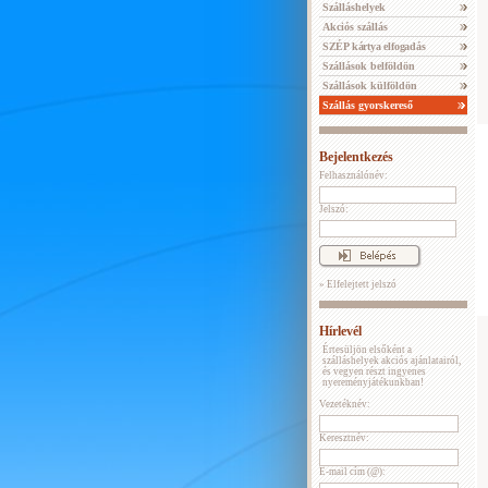
Szálláshelyek
Akciós szállás
SZÉP kártya elfogadás
Szállások belföldön
Szállások külföldön
Szállás gyorskereső
Bejelentkezés
Felhasználónév:
Jelszó:
» Elfelejtett jelszó
Hírlevél
Értesüljön elsőként a
szálláshelyek akciós ajánlatairól,
és vegyen részt ingyenes
nyereményjátékunkban!
Vezetéknév:
Keresztnév:
E-mail cím (@):