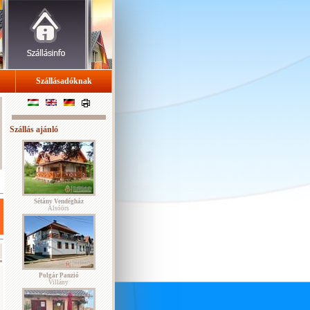
Szállásadóknak
Szállás ajánló
Sétány Vendégház
Alsóörs
Polgár Panzió
Villány