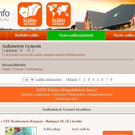
Külföldi szállás
Nyári szállásajánlatok
Akciós szállás
Szálláshelyek Gyömrőn
[ találatok: 11 - 15. ]
75 db gyömrői és környéki szállás a megadott keresési feltételek mellett
Keresési feltételek:
/
/
Szállás
Gyömrő
Szálláshelyek
szállás oldalanként
Oldalak:
1
2
3
4
5
6
7
8
SZÉP Kártya elfogadóhelyet keres?
Szűkítse a találatokat a Széchenyi Pihenőkártya elfogadóhelyekre!
(Kattintson ide!)
Szálláshelyek Gyömrő közelében:
» CEU Konferencia Központ - Budapest 10. (X.) kerület
Szállás jellege:
hotel, szálloda