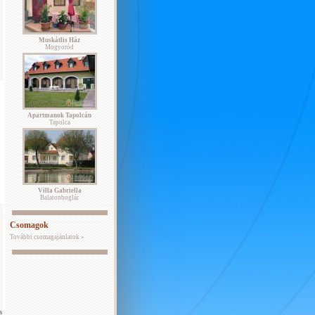
Muskátlis Ház
Mogyoród
Apartmanok Tapolcán
Tapolca
Villa Gabriella
Balatonboglár
Csomagok
További csomagajánlatok »
s