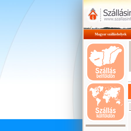
Magyar szálláshelyek