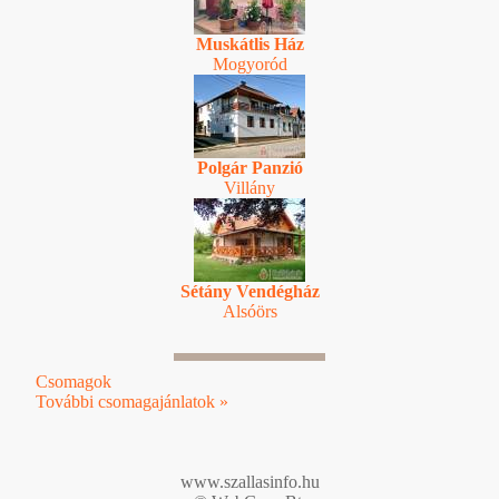
Muskátlis Ház
Mogyoród
Polgár Panzió
Villány
Sétány Vendégház
Alsóörs
Csomagok
További csomagajánlatok »
www.szallasinfo.hu