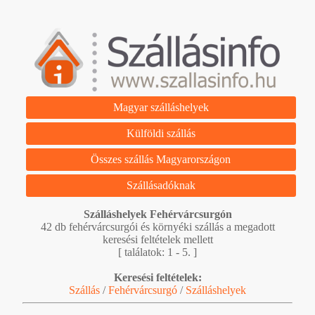
Magyar szálláshelyek
Külföldi szállás
Összes szállás Magyarországon
Szállásadóknak
Szálláshelyek Fehérvárcsurgón
42 db fehérvárcsurgói és környéki szállás a megadott
keresési feltételek mellett
[ találatok: 1 - 5. ]
Keresési feltételek:
Szállás
/
Fehérvárcsurgó
/
Szálláshelyek