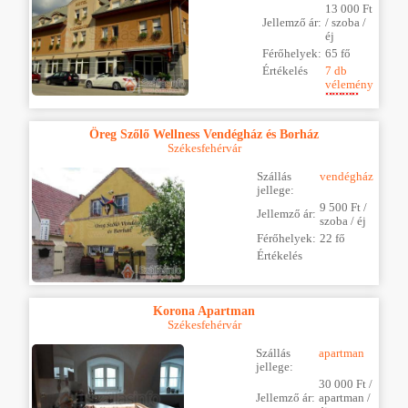
13 000 Ft
Jellemző ár:
/ szoba /
éj
Férőhelyek:
65 fő
Értékelés
7 db
vélemény
Öreg Szőlő Wellness Vendégház és Borház
Székesfehérvár
Szállás
vendégház
jellege:
9 500 Ft /
Jellemző ár:
szoba / éj
Férőhelyek:
22 fő
Értékelés
Korona Apartman
Székesfehérvár
Szállás
apartman
jellege:
30 000 Ft /
Jellemző ár:
apartman /