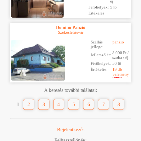
éj
Férőhelyek:
5 fő
Értékelés
Dominó Panzió
Székesfehérvár
Szállás
panzió
jellege:
8 000 Ft /
Jellemző ár:
szoba / éj
Férőhelyek:
50 fő
Értékelés
19 db
vélemény
A keresés további találatai:
1
2
3
4
5
6
7
8
Bejelentkezés
Felhasználónév: