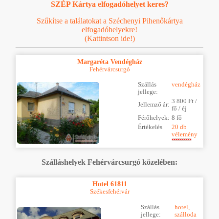
SZÉP Kártya elfogadóhelyet keres?
Szűkítse a találatokat a Széchenyi Pihenőkártya
elfogadóhelyekre!
(Kattintson ide!)
Margaréta Vendégház
Fehérvárcsurgó
Szállás
vendégház
jellege:
3 800 Ft /
Jellemző ár:
fő / éj
Férőhelyek:
8 fő
Értékelés
20 db
vélemény
Szálláshelyek Fehérvárcsurgó közelében:
Hotel 61811
Székesfehérvár
Szállás
hotel,
jellege:
szálloda