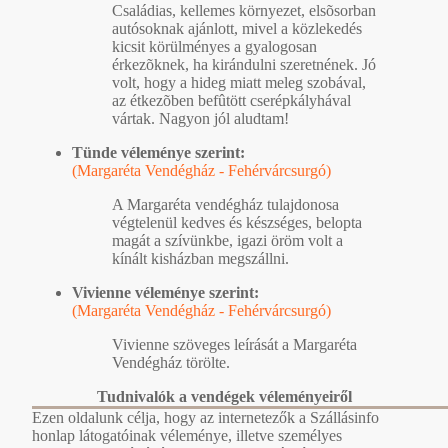
Családias, kellemes környezet, elsõsorban
autósoknak ajánlott, mivel a közlekedés
kicsit körülményes a gyalogosan
érkezõknek, ha kirándulni szeretnének. Jó
volt, hogy a hideg miatt meleg szobával,
az étkezõben befûtött cserépkályhával
vártak. Nagyon jól aludtam!
Tünde véleménye szerint:
(Margaréta Vendégház - Fehérvárcsurgó)
A Margaréta vendégház tulajdonosa
végtelenül kedves és készséges, belopta
magát a szívünkbe, igazi öröm volt a
kínált kisházban megszállni.
Vivienne véleménye szerint:
(Margaréta Vendégház - Fehérvárcsurgó)
Vivienne szöveges leírását a Margaréta
Vendégház törölte.
Tudnivalók a vendégek véleményeiről
Ezen oldalunk célja, hogy az internetezők a Szállásinfo
honlap látogatóinak véleménye, illetve személyes