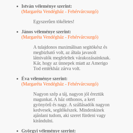
István véleménye szerint:
(Margaréta Vendégház - Fehérvárcsurgó)
Egyszerûen tökéletes!
János véleménye szerint:
(Margaréta Vendégház - Fehérvárcsurgó)
A tulajdonos maximálisan segitökész és
megbizható volt, az általa javasolt
látnivalók megfeleltek várakozásainknak.
Kár, hogy az ünnepek miatt az Amerigo
Tod emlékház zárva volt.
Éva véleménye szerint:
(Margaréta Vendégház - Fehérvárcsurgó)
Nagyon szép a táj, nagyon jól éreztük
magunkat. A ház otthonos, a kert
gyönyörû és nagy. A szállásadók nagyon
kedvesek, segítõkészek. Mindenkinek
ajánlani tudom, aki szeret fürdeni vagy
kirándulni.
Györgyi véleménye szerint: