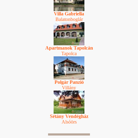
Villa Gabriella
Balatonboglár
Apartmanok Tapolcán
Tapolca
Polgár Panzió
Villány
Sétány Vendégház
Alsóörs