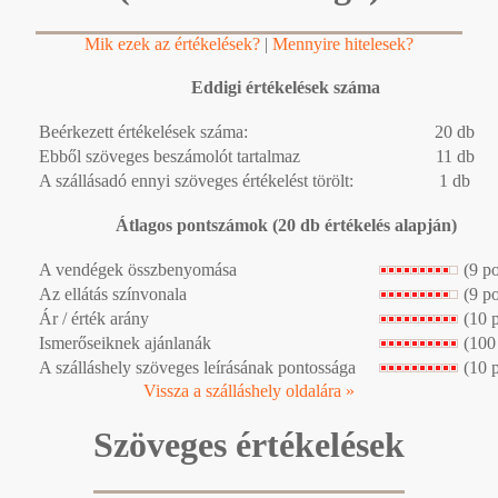
Mik ezek az értékelések?
|
Mennyire hitelesek?
Eddigi értékelések száma
Beérkezett értékelések száma:
20 db
Ebből szöveges beszámolót tartalmaz
11 db
A szállásadó ennyi szöveges értékelést törölt:
1 db
Átlagos pontszámok (20 db értékelés alapján)
A vendégek összbenyomása
(9 p
Az ellátás színvonala
(9 p
Ár / érték arány
(10 
Ismerőseiknek ajánlanák
(100
A szálláshely szöveges leírásának pontossága
(10 
Vissza a szálláshely oldalára »
Szöveges értékelések