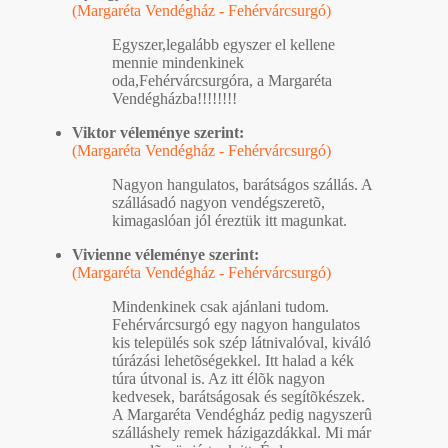
(Margaréta Vendégház - Fehérvárcsurgó)
Egyszer,legalább egyszer el kellene
mennie mindenkinek
oda,Fehérvárcsurgóra, a Margaréta
Vendégházba!!!!!!!!
Viktor véleménye szerint:
(Margaréta Vendégház - Fehérvárcsurgó)
Nagyon hangulatos, barátságos szállás. A
szállásadó nagyon vendégszeretõ,
kimagaslóan jól éreztük itt magunkat.
Vivienne véleménye szerint:
(Margaréta Vendégház - Fehérvárcsurgó)
Mindenkinek csak ajánlani tudom.
Fehérvárcsurgó egy nagyon hangulatos
kis település sok szép látnivalóval, kiváló
túrázási lehetõségekkel. Itt halad a kék
túra útvonal is. Az itt élõk nagyon
kedvesek, barátságosak és segítõkészek.
A Margaréta Vendégház pedig nagyszerû
szálláshely remek házigazdákkal. Mi már