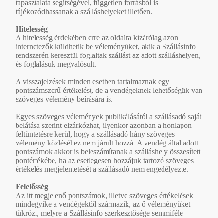
tapasztalata segítségével, független forrásból is
tájékozódhassanak a szálláshelyeket illetően.
Hitelesség
A hitelesség érdekében erre az oldalra kizárólag azon
internetezők küldhetik be véleményüket, akik a Szállásinfo
rendszerén keresztül foglaltak szállást az adott szálláshelyen,
és foglalásuk megvalósult.
A visszajelzések minden esetben tartalmaznak egy
pontszámszerű értékelést, de a vendégeknek lehetőségük van
szöveges vélemény beírására is.
Egyes szöveges vélemények publikálásától a szállásadó saját
belátása szerint elzárkózhat, ilyenkor azonban a honlapon
feltüntetésre kerül, hogy a szállásadó hány szöveges
vélemény közléséhez nem járult hozzá. A vendég által adott
pontszámok akkor is beleszámítanak a szálláshely összesített
pontértékébe, ha az esetlegesen hozzájuk tartozó szöveges
értékelés megjelentetését a szállásadó nem engedélyezte.
Felelősség
Az itt megjelenő pontszámok, illetve szöveges értékelések
mindegyike a vendégektől származik, az ő véleményüket
tükrözi, melyre a Szállásinfo szerkesztősége semmiféle