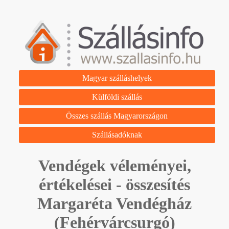
Magyar szálláshelyek
Külföldi szállás
Összes szállás Magyarországon
Szállásadóknak
Vendégek véleményei,
értékelései - összesítés
Margaréta Vendégház
(Fehérvárcsurgó)