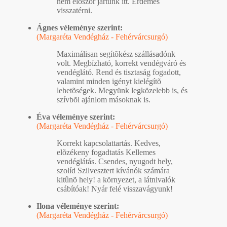
nem elõször jártunk itt. Érdemes
visszatérni.
Ágnes véleménye szerint:
(Margaréta Vendégház - Fehérvárcsurgó)
Maximálisan segítõkész szállásadónk
volt. Megbízható, korrekt vendégváró és
vendéglátó. Rend és tisztaság fogadott,
valamint minden igényt kielégítõ
lehetõségek. Megyünk legközelebb is, és
szívbõl ajánlom másoknak is.
Éva véleménye szerint:
(Margaréta Vendégház - Fehérvárcsurgó)
Korrekt kapcsolattartás. Kedves,
elõzékeny fogadtatás Kellemes
vendéglátás. Csendes, nyugodt hely,
szolíd Szilvesztert kívánók számára
kitûnõ hely! a környezet, a látnivalók
csábítóak! Nyár felé visszavágyunk!
Ilona véleménye szerint:
(Margaréta Vendégház - Fehérvárcsurgó)