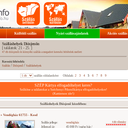
Külföldi szállás
Nyári szállásajánlatok
Akciós szállás
Szálláshelyek Diósjenőn
[ találatok: 21 - 25. ]
47 db diósjenői és környéki szállás a megadott keresési feltételek mellett
Keresési feltételek:
/
/
Szállás
Diósjenő
Szálláshelyek
szállás oldalanként
Oldalak:
2
3
4
5
6
7
8
9
SZÉP Kártya elfogadóhelyet keres?
Szűkítse a találatokat a Széchenyi Pihenőkártya elfogadóhelyekre!
(Kattintson ide!)
Szálláshelyek Diósjenő közelében:
» Vendégház 61755 - Kosd
Szállás jellege:
vendégház
4 db vélemény
Jellemző ár:
45 000 Ft / egész ház /