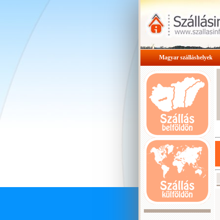
Magyar szálláshelyek