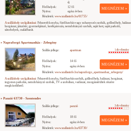
éj
Férőhelyek:
12 fő
MEGNÉZEM »
Nyitva:
egész évben
Részletek:
www.szallasinfo.hu/61755/
A szálláshely szolgáltatásai:
Felszerelt konyha, fürdőszobás vagy zuhanyozós szobák, grillezőhely, halászat
horgászat, játszótér, gyermekjátszó, kerékpározás, nemdohányzó szobák, saját kert, saját parkoló,
sátorhelyek, családbarát.
» Napraforgó Apartmanház - Zebegény
Szállás jellege:
apartman
1 db vélemény
Férőhelyek:
14 fő
MEGNÉZEM »
Nyitva:
egész évben
Részletek:
www.szallasinfo.hu/napraforgo_apartmanhaz_zebegeny/
A szálláshely szolgáltatásai:
Felszerelt konyha, fürdőszobás szobák, grillezőhely, halászat, horgászat,
ingyenes parkolás, nemdohányzó szobák, TV a szobában, vadászat, mozgássérültek részére
megközelíthető.
» Panzió 63730 - Szentendre
Szállás jellege:
panzió
3 db vélemény
Férőhelyek:
18 fő
MEGNÉZEM »
Nyitva:
egész évben
Részletek:
www.szallasinfo.hu/63730/