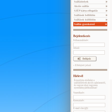
Szálláshelyek
Akciós szállás
SZÉP kártya elfogadás
Szállások belföldön
Szállások külföldön
Szállás gyorskereső
Bejelentkezés
Felhasználónév:
Jelszó:
» Elfelejtett jelszó
Hírlevél
Értesüljön elsőként a
szálláshelyek akciós ajánlatairól,
és vegyen részt ingyenes
nyereményjátékunkban!
Vezetéknév:
Keresztnév:
E-mail cím (@):