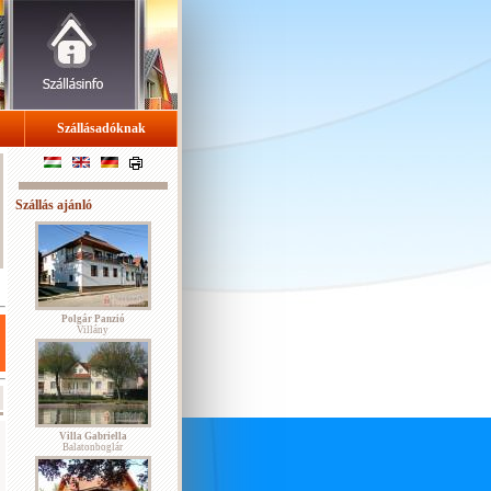
Szállásadóknak
Szállás ajánló
Polgár Panzió
Villány
Villa Gabriella
Balatonboglár