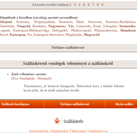
A keresés további találatai:
2
3
4
5
6
7
8
9
Települések a közelben (távolság szerinti sorrendben):
Diósjenő
,
Szokolya
,
Drégelypalánk
,
Kismaros
,
Bánk
,
Kisoroszi
,
Kemence-Királyháza
,
Tahitótfalu
,
Visegrád
,
Romhány
,
Nagymaros
,
Vác
,
Leányfalu
,
Kosd
,
Zebegény
,
Szentendre
,
Legénd
,
Esztergom-Búbánatvölgy
,
Dobogókő
,
Pilisborosjenő
,
Pilisszentkereszt
,
Dunakeszi
,
Bercel
,
Esztergom
,
Fót
,
Esztergom-Kertváros
,
Pilisjászfalu
,
Mogyoród
Térképes szálláskereső
Szálláskereső vendégek véleményei a szállásokról
Zsolt véleménye szerint:
(Éva Vendégház - Diósjenő)
Tüneményes, jó humorú házigazda. Parkosított kert, a házikó lehetne
kicsit jobb, de ár-érték arányban kiváló.
Szállások katalógusa
Térképes szálláskereső
Akciós szállás
Szerkesztőség
|
Adatkezelési Tájékoztató
|
Szállásinfo.eu