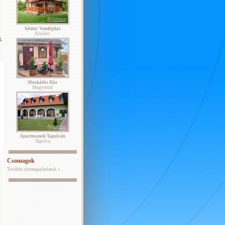
Sétány Vendégház
Alsóörs
,
Muskátlis Ház
Mogyoród
Apartmanok Tapolcán
Tapolca
Csomagok
További csomagajánlatok »