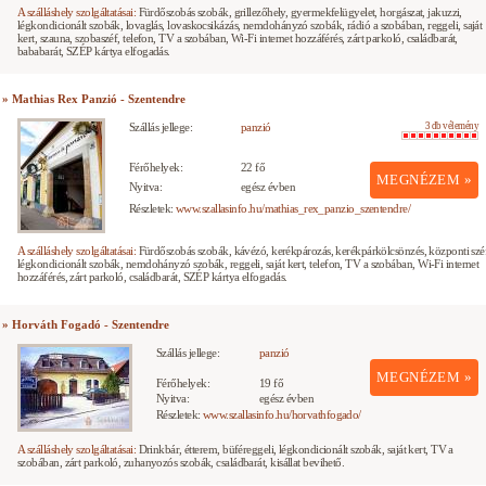
A szálláshely szolgáltatásai:
Fürdőszobás szobák, grillezőhely, gyermekfelügyelet, horgászat, jakuzzi,
légkondicionált szobák, lovaglás, lovaskocsikázás, nemdohányzó szobák, rádió a szobában, reggeli, saját
kert, szauna, szobaszéf, telefon, TV a szobában, Wi-Fi internet hozzáférés, zárt parkoló, családbarát,
bababarát, SZÉP kártya elfogadás.
» Mathias Rex Panzió - Szentendre
Szállás jellege:
panzió
3 db vélemény
Férőhelyek:
22 fő
MEGNÉZEM »
Nyitva:
egész évben
Részletek:
www.szallasinfo.hu/mathias_rex_panzio_szentendre/
A szálláshely szolgáltatásai:
Fürdőszobás szobák, kávézó, kerékpározás, kerékpárkölcsönzés, központi szé
légkondicionált szobák, nemdohányzó szobák, reggeli, saját kert, telefon, TV a szobában, Wi-Fi internet
hozzáférés, zárt parkoló, családbarát, SZÉP kártya elfogadás.
» Horváth Fogadó - Szentendre
Szállás jellege:
panzió
MEGNÉZEM »
Férőhelyek:
19 fő
Nyitva:
egész évben
Részletek:
www.szallasinfo.hu/horvathfogado/
A szálláshely szolgáltatásai:
Drinkbár, étterem, büféreggeli, légkondicionált szobák, saját kert, TV a
szobában, zárt parkoló, zuhanyozós szobák, családbarát, kisállat bevihető.