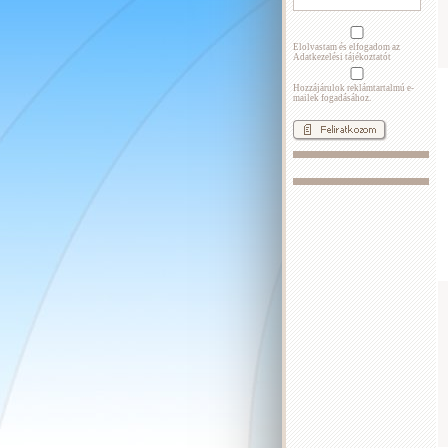
Elolvastam és elfogadom az
Adatkezelési tájékoztatót
Hozzájárulok reklámtartalmú e-
mailek fogadásához.