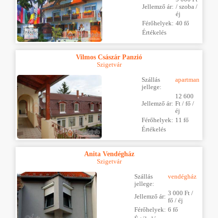
Jellemző ár:
/ szoba /
éj
Férőhelyek:
40 fő
Értékelés
Vilmos Császár Panzió
Szigetvár
Szállás
apartman
jellege:
12 600
Jellemző ár:
Ft / fő /
éj
Férőhelyek:
11 fő
Értékelés
Anita Vendégház
Szigetvár
Szállás
vendégház
jellege:
3 000 Ft /
Jellemző ár:
fő / éj
Férőhelyek:
6 fő