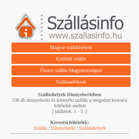
Magyar szálláshelyek
Külföldi szállás
Összes szállás Magyarországon
Szállásadóknak
Szálláshelyek Dinnyeberkiben
108 db dinnyeberki és környéki szállás a megadott keresési
feltételek mellett
[ találatok: 1 - 5. ]
Keresési feltételek:
Szállás
/
Dinnyeberki
/
Szálláshelyek