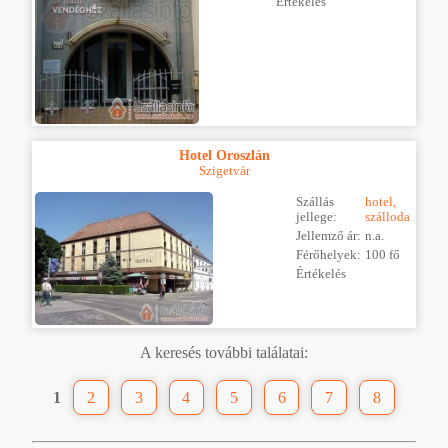
Értékelés
Hotel Oroszlán
Szigetvár
Szállás
hotel,
jellege:
szálloda
Jellemző ár:
n.a.
Férőhelyek:
100 fő
Értékelés
A keresés további találatai:
1
2
3
4
5
6
7
8