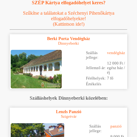
SZÉP Kártya elfogadóhelyet keres?
Szűkítse a találatokat a Széchenyi Pihenőkártya
elfogadóhelyekre!
(Kattintson ide!)
Berki Porta Vendégház
Dinnyeberki
Szállás
vendégház
jellege:
12 000 Ft /
Jellemző ár:
egész ház /
éj
Férőhelyek:
7 fő
Értékelés
Szálláshelyek Dinnyeberki közelében:
Lenzls Panzió
Szigetvár
Szállás
panzió
jellege:
9 000 Ft