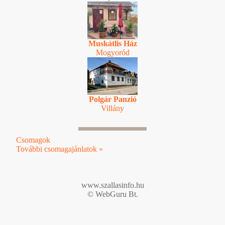
Muskátlis Ház
Mogyoród
Polgár Panzió
Villány
Csomagok
További csomagajánlatok »
www.szallasinfo.hu
© WebGuru Bt.