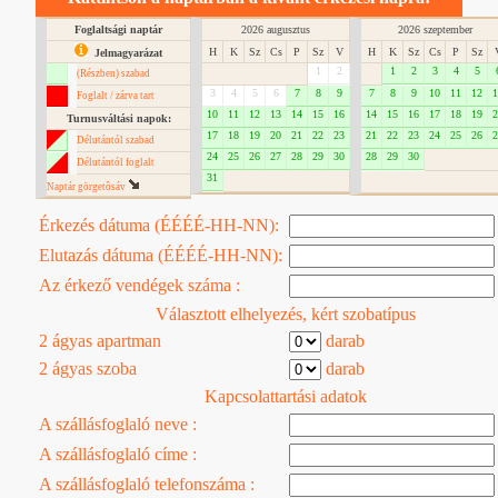
Foglaltsági naptár
2026 augusztus
2026 szeptember
H
K
Sz
Cs
P
Sz
V
H
K
Sz
Cs
P
Sz
Jelmagyarázat
1
2
1
2
3
4
5
(Részben) szabad
3
4
5
6
7
8
9
7
8
9
10
11
12
1
Foglalt / zárva tart
10
11
12
13
14
15
16
14
15
16
17
18
19
2
Turnusváltási napok:
17
18
19
20
21
22
23
21
22
23
24
25
26
2
Délutántól szabad
24
25
26
27
28
29
30
28
29
30
Délutántól foglalt
31
Naptár görgetôsáv
Érkezés dátuma (ÉÉÉÉ-HH-NN):
Elutazás dátuma (ÉÉÉÉ-HH-NN):
Az érkező vendégek száma :
Választott elhelyezés, kért szobatípus
2 ágyas apartman
darab
2 ágyas szoba
darab
Kapcsolattartási adatok
A szállásfoglaló neve :
A szállásfoglaló címe :
A szállásfoglaló telefonszáma :