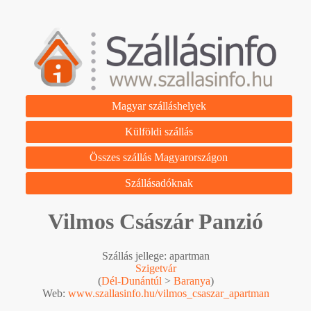
Magyar szálláshelyek
Külföldi szállás
Összes szállás Magyarországon
Szállásadóknak
Vilmos Császár Panzió
Szállás jellege: apartman
Szigetvár
(
Dél-Dunántúl
>
Baranya
)
Web:
www.szallasinfo.hu/vilmos_csaszar_apartman