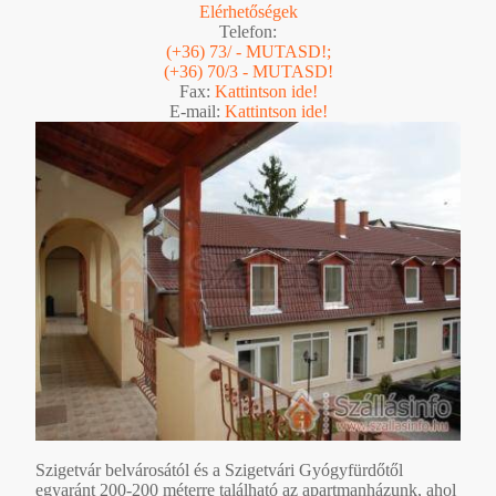
Elérhetőségek
Telefon:
(+36) 73/ - MUTASD!;
(+36) 70/3 - MUTASD!
Fax:
Kattintson ide!
E-mail:
Kattintson ide!
Szigetvár belvárosától és a Szigetvári Gyógyfürdőtől
egyaránt 200-200 méterre található az apartmanházunk, ahol