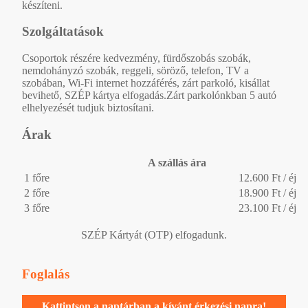
készíteni.
Szolgáltatások
Csoportok részére kedvezmény, fürdőszobás szobák,
nemdohányzó szobák, reggeli, söröző, telefon, TV a
szobában, Wi-Fi internet hozzáférés, zárt parkoló, kisállat
bevihető, SZÉP kártya elfogadás.Zárt parkolónkban 5 autó
elhelyezését tudjuk biztosítani.
Árak
A szállás ára
1 főre
12.600 Ft / éj
2 főre
18.900 Ft / éj
3 főre
23.100 Ft / éj
SZÉP Kártyát (OTP) elfogadunk.
Foglalás
Kattintson a naptárban a kívánt érkezési napra!