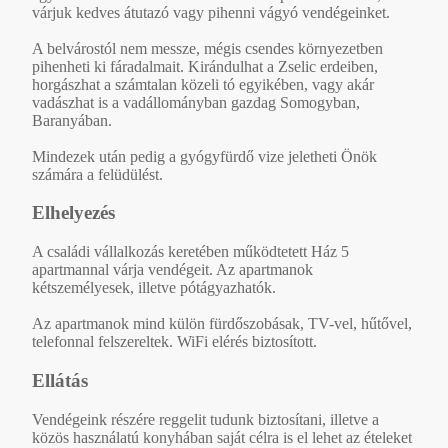
várjuk kedves átutazó vagy pihenni vágyó vendégeinket.
A belvárostól nem messze, mégis csendes környezetben
pihenheti ki fáradalmait. Kirándulhat a Zselic erdeiben,
horgászhat a számtalan közeli tó egyikében, vagy akár
vadászhat is a vadállományban gazdag Somogyban,
Baranyában.
Mindezek után pedig a gyógyfürdő vize jeletheti Önök
számára a felüdülést.
Elhelyezés
A családi vállalkozás keretében működtetett Ház 5
apartmannal várja vendégeit. Az apartmanok
kétszemélyesek, illetve pótágyazhatók.
Az apartmanok mind külön fürdőszobásak, TV-vel, hűtővel,
telefonnal felszereltek. WiFi elérés biztosított.
Ellátás
Vendégeink részére reggelit tudunk biztosítani, illetve a
közös használatú konyhában saját célra is el lehet az ételeket