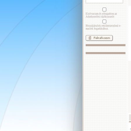
Elolvastam és elfogadom az
Adatkezelési tájékoztatót
Hozzájárulok reklámtartalmú e-
mailek fogadásához.