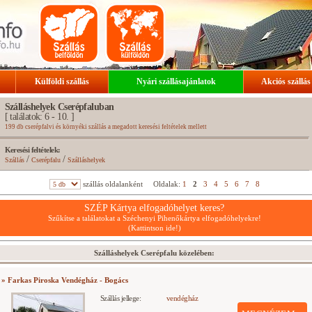
Külföldi szállás
Nyári szállásajánlatok
Akciós szállás
Szálláshelyek Cserépfaluban
[ találatok: 6 - 10. ]
199 db cserépfalvi és környéki szállás a megadott keresési feltételek mellett
Keresési feltételek:
/
/
Szállás
Cserépfalu
Szálláshelyek
szállás oldalanként
Oldalak:
1
2
3
4
5
6
7
8
SZÉP Kártya elfogadóhelyet keres?
Szűkítse a találatokat a Széchenyi Pihenőkártya elfogadóhelyekre!
(Kattintson ide!)
Szálláshelyek Cserépfalu közelében:
» Farkas Piroska Vendégház - Bogács
Szállás jellege:
vendégház