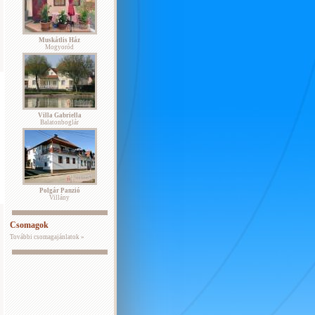
Muskátlis Ház
Mogyoród
Villa Gabriella
Balatonboglár
Polgár Panzió
Villány
Csomagok
További csomagajánlatok »