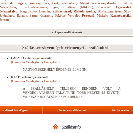
Cserépfalu
,
Bogács
,
Noszvaj
,
Kács
,
Tard
,
Felsőtárkány
,
Mezőkövesd-Zsóry-fürdő
,
Szihalom-
Zsóry-fürdő
,
Lillafüred-Sebesvíz
,
Eger
,
Lillafüred (Miskolc)
,
Szarvaskő
,
Egerszalók
,
Bélapátfalva
,
Nagyvisnyó
,
Demjén
,
Szilvásvárad
,
Miskolctapolca
,
Bükkszentmárton
,
Sirok
,
Sajógalgóc
,
Balaton
,
Sarud
,
Csernely
,
Bekölce
,
Verpelét
,
Poroszló
,
Miskolc
,
Kazincbarcika
,
Berente
Térképes szálláskereső
Szálláskereső vendégek véleményei a szállásokról
LÁSZLÓ véleménye szerint:
(Gerendás Vendégház - Cserépfalu)
NAGYON SZÉP HELY ÉRDEMES ELMENNI .
KETI" véleménye szerint:
(Gerendás Vendégház - Cserépfalu)
A SZÁLLÁSHELY TELJESEN RENDBEN VOLT. A
VENDÉGLÁTÁSBAN TALÁLTUNK TÖBB HELYEN IS KIVETNI
VALÓKAT: BOGÁCSON ÉS EGERBEN IS.
Szállások katalógusa
Térképes szálláskereső
Akciós szállás