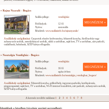
» Rajna Nyaraló - Bogács
Szállás jellege:
vendégház
MEGNÉZEM »
Férőhelyek:
12 fő
Nyitva:
szezonális
Részletek:
www.szallasinfo.hu/rajnanyaralo/
A szálláshely szolgáltatásai:
Csoportok részére kedvezmény, felszerelt konyha, fürdőszobás vagy
zuhanyozós szobák, nemdohányzó szobák, rádió a szobában, saját kert, TV a szobában, zárt parkoló,
családbarát, bababarát, SZÉP kártya elfogadás.
» Nosztalgia Vendégház - Bogács
Szállás jellege:
vendégház
MEGNÉZEM »
Férőhelyek:
16 fő
Nyitva:
egész évben
Részletek:
www.szallasinfo.hu/nosztalgia_vendeghaz_bogacs/
A szálláshely szolgáltatásai:
Felszerelt konyha, grillezőhely, ingyenes parkolás, kerékpározás,
pingpongasztal, saját kert, TV a szobában, Wi-Fi internet hozzáférés, zárt parkoló, zuhanyozós szobák,
SZÉP kártya elfogadás.
A keresés további találatai:
1
2
3
4
5
6
7
8
Települések a közelben (távolság szerinti sorrendben):