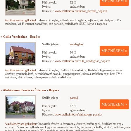
MEGNÉZEM »
Férőhelyek:
12 fő
Nyitva:
egész évben
Részletek:
www.szallasinfo.hu/farkas_piroska_bogacs/
A szálláshely szolgáltatásai:
Felszerelt konyha, grillezőhely, horgászat, saját kert, sátorhelyek, TV a
szobában, Wi-Fi internet hozzáférés, zárt parkoló, családbarát, SZÉP kártya elfogadás.
» Csilla Vendégház - Bogács
Szállás jellege:
vendégház
MEGNÉZEM »
Férőhelyek:
10 fő
Nyitva:
egész évben
Részletek:
www.szallasinfo.hu/csilla_vendeghaz_bogacs/
A szálláshely szolgáltatásai:
Felszerelt konyha, fürdőszobás szobák, grillezőhely, ingyenes parkolás,
játszótér, gyermekjátszó, nemdohányzó szobák, pingpongasztal, rádió a szobában, saját kert, TV a
szobában, zárt parkoló, zuhanyozós szobák, családbarát.
» Alabástrom Panzió és Étterem - Bogács
Szállás jellege:
panzió
MEGNÉZEM »
Férőhelyek:
47 fő
Nyitva:
egész évben
Részletek:
www.szallasinfo.hu/alabastrom_panzio/
A szálláshely szolgáltatásai:
Csoportok részére kedvezmény, étterem, büféreggeli, fürdőszobás vagy
zuhanyozós szobák, grillezőhely, ingyenes Internet hozzáférés, ingyenes parkolás, kávézó, saját kert, saját
parkoló, svédasztalos reggeli, TV a szobában, családbarát, kisállat bevihető.