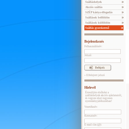
Szálláshelyek
Akciós szállás
SZÉP kártya elfogadás
Szállások belföldön
Szállások külföldön
Szállás gyorskereső
Bejelentkezés
Felhasználónév:
Jelszó:
» Elfelejtett jelszó
Hírlevél
Értesüljön elsőként a
szálláshelyek akciós ajánlatairól,
és vegyen részt ingyenes
nyereményjátékunkban!
Vezetéknév:
Keresztnév:
E-mail cím (@):