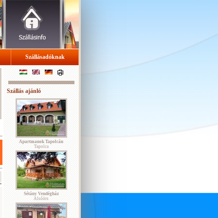
Szállásadóknak
Szállás ajánló
Apartmanok Tapolcán
Tapolca
Sétány Vendégház
Alsóörs