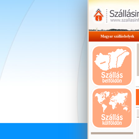
Magyar szálláshelyek