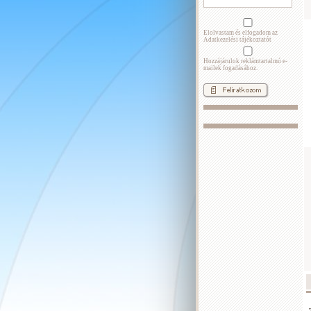
Elolvastam és elfogadom az
Adatkezelési tájékoztatót
Hozzájárulok reklámtartalmú e-
mailek fogadásához.