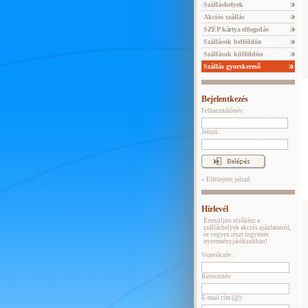
Szálláshelyek
Akciós szállás
SZÉP kártya elfogadás
Szállások belföldön
Szállások külföldön
Szállás gyorskereső
Bejelentkezés
Felhasználónév:
Jelszó:
» Elfelejtett jelszó
Hírlevél
Értesüljön elsőként a
szálláshelyek akciós ajánlatairól,
és vegyen részt ingyenes
nyereményjátékunkban!
Vezetéknév:
Keresztnév:
E-mail cím (@):