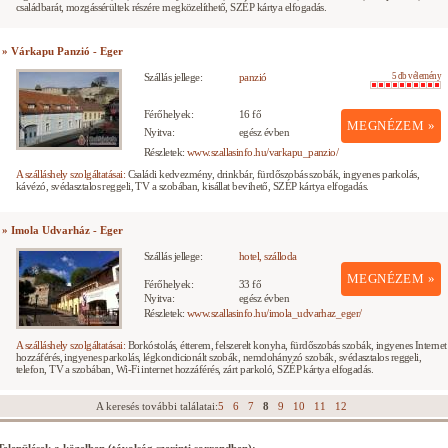
családbarát, mozgássérültek részére megközelíthető, SZÉP kártya elfogadás.
» Várkapu Panzió - Eger
Szállás jellege:
panzió
5 db vélemény
Férőhelyek:
16 fő
MEGNÉZEM »
Nyitva:
egész évben
Részletek:
www.szallasinfo.hu/varkapu_panzio/
A szálláshely szolgáltatásai:
Családi kedvezmény, drinkbár, fürdőszobás szobák, ingyenes parkolás,
kávézó, svédasztalos reggeli, TV a szobában, kisállat bevihető, SZÉP kártya elfogadás.
» Imola Udvarház - Eger
Szállás jellege:
hotel, szálloda
MEGNÉZEM »
Férőhelyek:
33 fő
Nyitva:
egész évben
Részletek:
www.szallasinfo.hu/imola_udvarhaz_eger/
A szálláshely szolgáltatásai:
Borkóstolás, étterem, felszerelt konyha, fürdőszobás szobák, ingyenes Internet
hozzáférés, ingyenes parkolás, légkondicionált szobák, nemdohányzó szobák, svédasztalos reggeli,
telefon, TV a szobában, Wi-Fi internet hozzáférés, zárt parkoló, SZÉP kártya elfogadás.
A keresés további találatai:
5
6
7
8
9
10
11
12