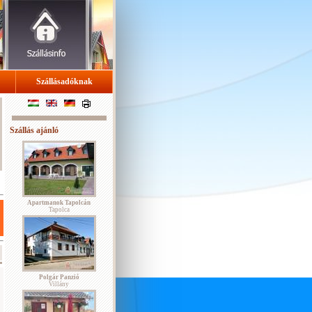
Szállásadóknak
Szállás ajánló
Apartmanok Tapolcán
Tapolca
Polgár Panzió
Villány