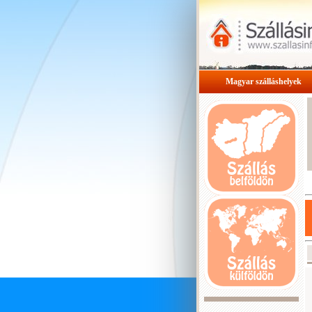
Magyar szálláshelyek