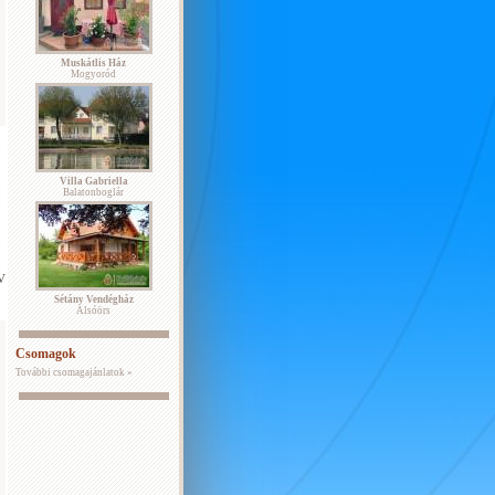
Muskátlis Ház
Mogyoród
Villa Gabriella
Balatonboglár
V
Sétány Vendégház
Alsóörs
Csomagok
További csomagajánlatok »