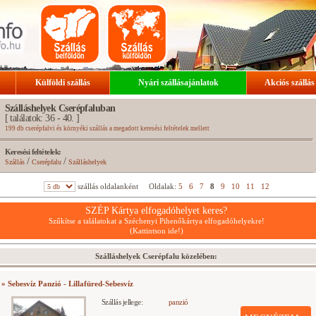
Külföldi szállás
Nyári szállásajánlatok
Akciós szállás
Szálláshelyek Cserépfaluban
[ találatok: 36 - 40. ]
199 db cserépfalvi és környéki szállás a megadott keresési feltételek mellett
Keresési feltételek:
/
/
Szállás
Cserépfalu
Szálláshelyek
szállás oldalanként
Oldalak:
5
6
7
8
9
10
11
12
SZÉP Kártya elfogadóhelyet keres?
Szűkítse a találatokat a Széchenyi Pihenőkártya elfogadóhelyekre!
(Kattintson ide!)
Szálláshelyek Cserépfalu közelében:
» Sebesvíz Panzió - Lillafüred-Sebesvíz
Szállás jellege:
panzió