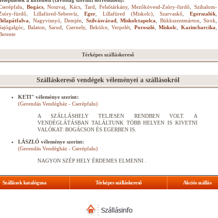
Települések a közelben (távolság szerinti sorrendben):
Cserépfalu
,
Bogács
,
Noszvaj
,
Kács
,
Tard
,
Felsőtárkány
,
Mezőkövesd-Zsóry-fürdő
,
Szihalom-
Zsóry-fürdő
,
Lillafüred-Sebesvíz
,
Eger
,
Lillafüred (Miskolc)
,
Szarvaskő
,
Egerszalók
,
Bélapátfalva
,
Nagyvisnyó
,
Demjén
,
Szilvásvárad
,
Miskolctapolca
,
Bükkszentmárton
,
Sirok
,
Sajógalgóc
,
Balaton
,
Sarud
,
Csernely
,
Bekölce
,
Verpelét
,
Poroszló
,
Miskolc
,
Kazincbarcika
,
Berente
Térképes szálláskereső
Szálláskereső vendégek véleményei a szállásokról
KETI" véleménye szerint:
(Gerendás Vendégház - Cserépfalu)
A SZÁLLÁSHELY TELJESEN RENDBEN VOLT. A
VENDÉGLÁTÁSBAN TALÁLTUNK TÖBB HELYEN IS KIVETNI
VALÓKAT: BOGÁCSON ÉS EGERBEN IS.
LÁSZLÓ véleménye szerint:
(Gerendás Vendégház - Cserépfalu)
NAGYON SZÉP HELY ÉRDEMES ELMENNI .
Szállások katalógusa
Térképes szálláskereső
Akciós szállás