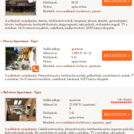
MEGNÉZEM »
Férőhelyek:
60 fő
Nyitva:
egész évben
Részletek:
www.szallasinfo.hu/sebesviz_panzio/
A szálláshely szolgáltatásai:
étterem, fürdőszobás szobák, horgászat, jakuzzi, játszótér, gyermekjátszó,
kávézó, kerékpározás, kerékpárkölcsönzés, pingpongasztal, saját parkoló, svédasztalos reggeli, TV a
szobában, Wi-Fi internet hozzáférés, családbarát, kisállat bevihető, SZÉP kártya elfogadás.
» Havas Apartman - Eger
Szállás jellege:
apartman
Jellemző ár:
3 000 Ft / fő / éj
MEGNÉZEM »
Férőhelyek:
6 fő
Nyitva:
egész évben
Részletek:
www.szallasinfo.hu/havas_apartman/
A szálláshely szolgáltatásai:
Felszerelt konyha, fürdőszobás szobák, grillezőhely, nemdohányzó szobák, T
a szobában, Wi-Fi internet hozzáférés, családbarát, bababarát, SZÉP kártya elfogadás.
» Belváros Apartman - Eger
Szállás jellege:
apartman
2 db vélemény
Jellemző ár:
25 000 Ft / apartman /
éj
Férőhelyek:
5 fő
MEGNÉZEM »
Nyitva:
egész évben
Részletek:
www.szallasinfo.hu/belvaros_apartman_eger/
A szálláshely szolgáltatásai:
Családi kedvezmény, felszerelt konyha, fürdőszobás szoba, ingyenes parkolás,
légkondicionált szobák, lift, nemdohányzó szobák, rádió a szobában, TV a szobában, zárt parkoló,