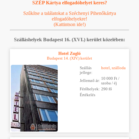
SZÉP Kártya elfogadóhelyet keres?
Szűkítse a találatokat a Széchenyi Pihenőkártya
elfogadóhelyekre!
(Kattintson ide!)
Szálláshelyek Budapest 16. (XVI.) kerület közelében:
Hotel Zugló
Budapest 14. (XIV.) kerület
Szállás
hotel, szálloda
jellege:
10 000 Ft /
Jellemző ár:
szoba / éj
Férőhelyek:
290 fő
Értékelés