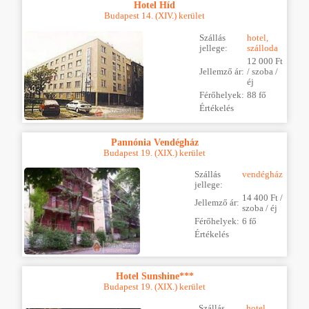
Hotel Híd
Budapest 14. (XIV.) kerület
Szállás
hotel,
jellege:
szálloda
12 000 Ft
Jellemző ár:
/ szoba /
éj
Férőhelyek:
88 fő
Értékelés
Pannónia Vendégház
Budapest 19. (XIX.) kerület
Szállás
vendégház
jellege:
14 400 Ft /
Jellemző ár:
szoba / éj
Férőhelyek:
6 fő
Értékelés
Hotel Sunshine***
Budapest 19. (XIX.) kerület
Szállás
hotel,