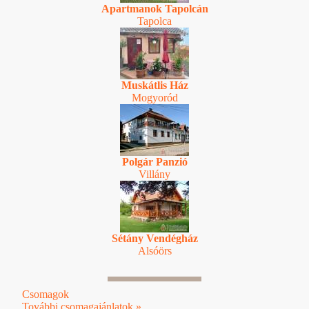
Apartmanok Tapolcán
Tapolca
Muskátlis Ház
Mogyoród
Polgár Panzió
Villány
Sétány Vendégház
Alsóörs
Csomagok
További csomagajánlatok »