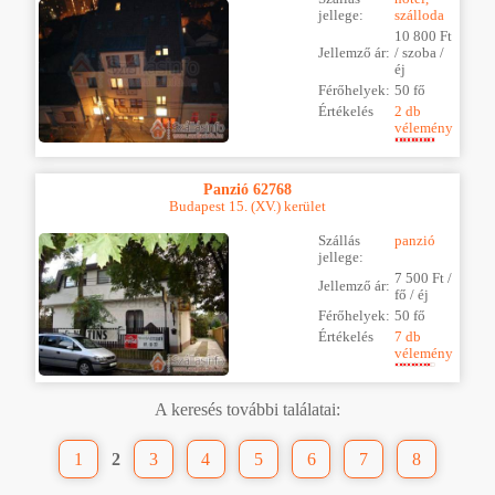
jellege:
szálloda
10 800 Ft
Jellemző ár:
/ szoba /
éj
Férőhelyek:
50 fő
Értékelés
2 db
vélemény
Panzió 62768
Budapest 15. (XV.) kerület
Szállás
panzió
jellege:
7 500 Ft /
Jellemző ár:
fő / éj
Férőhelyek:
50 fő
Értékelés
7 db
vélemény
A keresés további találatai:
1
2
3
4
5
6
7
8