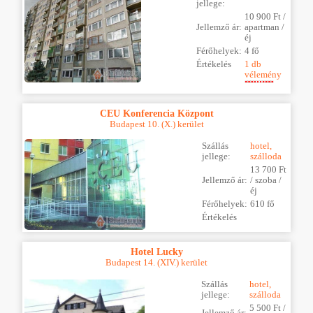
jellege:
10 900 Ft /
Jellemző ár:
apartman /
éj
Férőhelyek:
4 fő
Értékelés
1 db
vélemény
CEU Konferencia Központ
Budapest 10. (X.) kerület
Szállás
hotel,
jellege:
szálloda
13 700 Ft
Jellemző ár:
/ szoba /
éj
Férőhelyek:
610 fő
Értékelés
Hotel Lucky
Budapest 14. (XIV.) kerület
Szállás
hotel,
jellege:
szálloda
5 500 Ft /