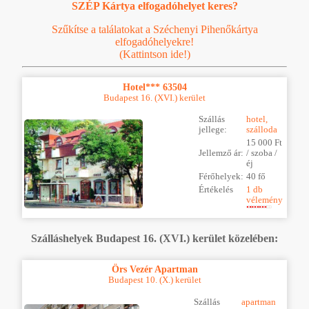
SZÉP Kártya elfogadóhelyet keres?
Szűkítse a találatokat a Széchenyi Pihenőkártya
elfogadóhelyekre!
(Kattintson ide!)
Hotel*** 63504
Budapest 16. (XVI.) kerület
Szállás
hotel,
jellege:
szálloda
15 000 Ft
Jellemző ár:
/ szoba /
éj
Férőhelyek:
40 fő
Értékelés
1 db
vélemény
Szálláshelyek Budapest 16. (XVI.) kerület közelében:
Örs Vezér Apartman
Budapest 10. (X.) kerület
Szállás
apartman