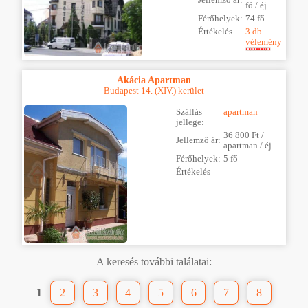
Jellemző ár:
fő / éj
Férőhelyek:
74 fő
Értékelés
3 db
vélemény
Akácia Apartman
Budapest 14. (XIV.) kerület
Szállás
apartman
jellege:
36 800 Ft /
Jellemző ár:
apartman / éj
Férőhelyek:
5 fő
Értékelés
A keresés további találatai:
1
2
3
4
5
6
7
8