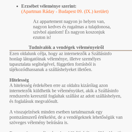
Erzsébet véleménye szerint:
(Apartman Ráday - Budapest 09. (IX.) kerület)
Az appartement nagyon jo helyen van,
nagyon kedves és rugalmas a tulajdonosa,
szivbol ajanlom! És nagyon koszonjuk
ezuton is!
Tudnivalók a vendégek véleményeiről
Ezen oldalunk célja, hogy az internetezők a Szállásinfo
honlap látogatóinak véleménye, illetve személyes
tapasztalata segítségével, független forrásból is
tájékozódhassanak a szálláshelyeket illetően.
Hitelesség
A hitelesség érdekében erre az oldalra kizárólag azon
internetezők küldhetik be véleményüket, akik a Szállásinfo
rendszerén keresztül foglaltak szállást az adott szálláshelyen,
és foglalásuk megvalósult.
A visszajelzések minden esetben tartalmaznak egy
pontszámszerű értékelést, de a vendégeknek lehetőségük van
szöveges vélemény beírására is.