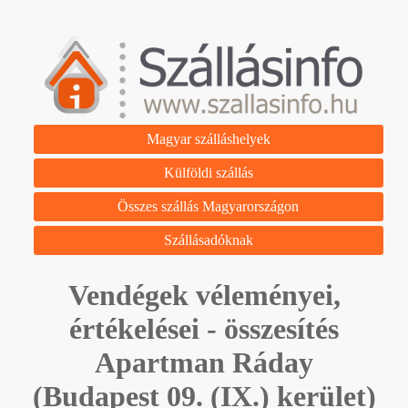
Magyar szálláshelyek
Külföldi szállás
Összes szállás Magyarországon
Szállásadóknak
Vendégek véleményei,
értékelései - összesítés
Apartman Ráday
(Budapest 09. (IX.) kerület)