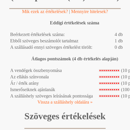
Mik ezek az értékelések?
|
Mennyire hitelesek?
Eddigi értékelések száma
Beérkezett értékelések száma:
4 db
Ebből szöveges beszámolót tartalmaz
1 db
A szállásadó ennyi szöveges értékelést törölt:
0 db
Átlagos pontszámok (4 db értékelés alapján)
A vendégek összbenyomása
(10 
Az ellátás színvonala
(10 
Ár / érték arány
(10 
Ismerőseiknek ajánlanák
(100
A szálláshely szöveges leírásának pontossága
(10 
Vissza a szálláshely oldalára »
Szöveges értékelések