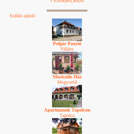
» Elfelejtett jelszó
Szállás ajánló
Polgár Panzió
Villány
Muskátlis Ház
Mogyoród
Apartmanok Tapolcán
Tapolca