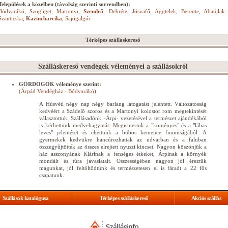
Települések a közelben (távolság szerinti sorrendben):
Bódvarákó
,
Szögliget
,
Martonyi
,
Szendrő
,
Debréte
,
Jósvafő
,
Aggtelek
,
Berente
,
Abaújlak-
Szanticska
,
Kazincbarcika
,
Sajógalgóc
Térképes szálláskereső
Szálláskereső vendégek véleményei a szállásokról
GÖRDÖGÖK véleménye szerint:
(Árpád Vendégház - Bódvarákó)
A Húsvéti négy nap négy barlang látogatást jelentett. Változatosság
kedvéért a Szádelõ szoros és a Martonyi kolostor rom megtekintését
választottuk. Szállásadónk -Árpi- vezetésével a természet ajándékából
is kérhettünk medvehagymát. Megismertük a "köményes" és a "lábas
leves" jelentését és ehettünk a búbos kemence finomságából. A
gyermekek kedvükre hancúrozhattak az udvarban és a faluban
összegyûjtötték az összes elrejtett nyuszi kincset. Nagyon köszönjük a
ház asszonyának Klárinak a fenséges étkeket, Árpinak a környék
mondáit és túra javaslatait. Összességében nagyon jól éreztük
magunkat, jól feltöltõdtünk és természetesen el is fáradt a 22 fõs
csapatunk.
Szállások katalógusa
Térképes szálláskereső
Akciós szállás