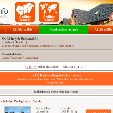
Külföldi szállás
Nyári szállásajánlatok
Akciós szállás
Szálláshelyek Bódvarákón
[ találatok: 6 - 10. ]
19 db bódvarákói és környéki szállás a megadott keresési feltételek mellett
Keresési feltételek:
/
/
Szállás
Bódvarákó
Szálláshelyek
szállás oldalanként
Oldalak:
1
2
3
4
SZÉP Kártya elfogadóhelyet keres?
Szűkítse a találatokat a Széchenyi Pihenőkártya elfogadóhelyekre!
(Kattintson ide!)
Szálláshelyek Bódvarákó közelében:
» Debrétei Vendégházak - Debréte
Szállás jellege:
vendégház
Jellemző ár:
1 500 Ft / fő / éj