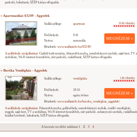
parkoló, bababarát, SZÉP kártya elfogadás.
» Apartmanház 63249 - Aggtelek
Szállás jellege:
apartman
33 db vélemény
Férőhelyek:
9 fő
MEGNÉZEM »
Nyitva:
szezonális
Részletek:
www.szallasinfo.hu/63249/
A szálláshely szolgáltatásai:
Családi kedvezmény, felszerelt konyha, nemdohányzó szobák, saját kert, TV 
szobában, Wi-Fi internet hozzáférés, zárt parkoló, családbarát, SZÉP kártya elfogadás.
» Boróka Vendégház - Aggtelek
Szállás jellege:
vendégház
1 db vélemény
Férőhelyek:
18 fő
MEGNÉZEM »
Nyitva:
egész évben
Részletek:
www.szallasinfo.hu/boroka_vendeghaz_aggtelek/
A szálláshely szolgáltatásai:
Felszerelt konyha, grillezőhely, nemdohányzó szobák, önálló vendégház,
reggeli, saját kert, TV a szobában, Wi-Fi internet hozzáférés, zárt parkoló, zuhanyozós szobák, családbarát
kisállat bevihető, bababarát, SZÉP kártya elfogadás.
A keresés további találatai:
1
2
3
4