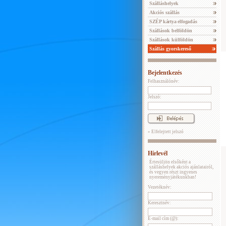
Szálláshelyek
Akciós szállás
SZÉP kártya elfogadás
Szállások belföldön
Szállások külföldön
Szállás gyorskereső
Bejelentkezés
Felhasználónév:
Jelszó:
» Elfelejtett jelszó
Hírlevél
Értesüljön elsőként a
szálláshelyek akciós ajánlatairól,
és vegyen részt ingyenes
nyereményjátékunkban!
Vezetéknév:
Keresztnév:
E-mail cím (@):