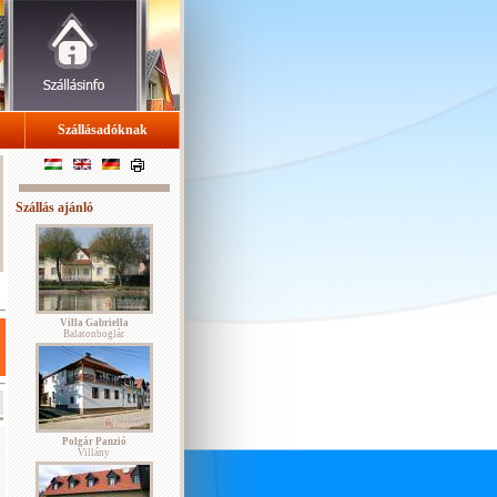
Szállásadóknak
Szállás ajánló
Villa Gabriella
Balatonboglár
Polgár Panzió
Villány