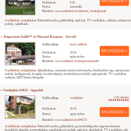
MEGNÉZEM »
Férőhelyek:
8 fő
Nyitva:
szezonális
Részletek:
www.szallasinfo.hu/debretei_vendeghazak/
A szálláshely szolgáltatásai:
Felszerelt konyha, grillezőhely, saját kert, TV a szobában, vadászat, zuhanyoz
szobák, családbarát.
» Tengerszem Szálló** és Oktatási Központ - Jósvafő
Szállás jellege:
hotel, szálloda
MEGNÉZEM »
Férőhelyek:
43 fő
Nyitva:
egész évben
Részletek:
www.szallasinfo.hu/tengerszemszallo/
A szálláshely szolgáltatásai:
Ajándékshop, csoportok részére kedvezmény, fürdőszobás vagy zuhanyozós
szobák, kerékpározás, lovaglás, lovaskocsikázás, nemdohányzó szobák, saját parkoló, TV a szobában,
vadászat, SZÉP kártya elfogadás.
» Vendégház 64025 - Aggtelek
Szállás jellege:
vendégház
17 db vélemény
Férőhelyek:
45 fő
MEGNÉZEM »
Nyitva:
egész évben
Részletek:
www.szallasinfo.hu/64025/
A szálláshely szolgáltatásai:
Felszerelt konyha, grillezőhely, gyermekfelügyelet, ingyenes Internet
hozzáférés, játszótér, gyermekjátszó, nemdohányzó szobák, saját kert, sátorhelyek, TV a szobában, zárt