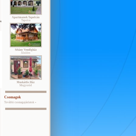
Apartmanok Tapolcán
Tapolca
ós
Sétány Vendégház
Alsóörs
Muskátlis Ház
Mogyoród
Csomagok
További csomagajánlatok »