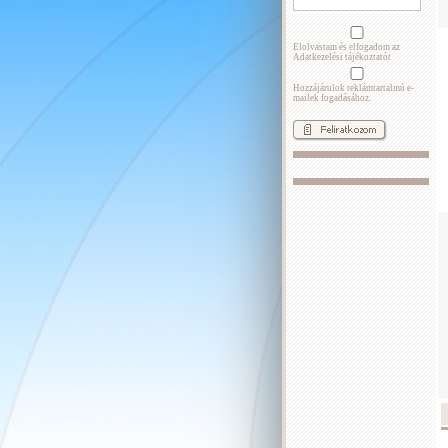
Elolvastam és elfogadom az
Adatkezelési tájékoztatót
Hozzájárulok reklámtartalmú e-
mailek fogadásához.