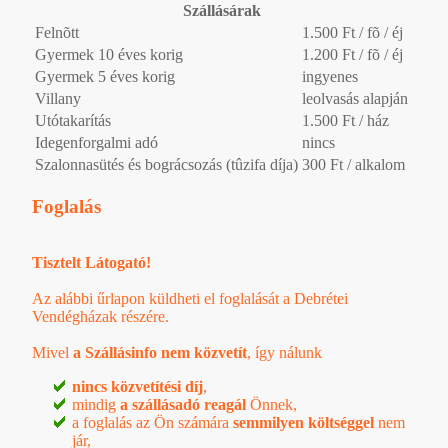
Szállásárak
Felnõtt
1.500 Ft / fõ / éj
Gyermek 10 éves korig
1.200 Ft / fõ / éj
Gyermek 5 éves korig
ingyenes
Villany
leolvasás alapján
Utótakarítás
1.500 Ft / ház
Idegenforgalmi adó
nincs
Szalonnasütés és bográcsozás (tûzifa díja)
300 Ft / alkalom
Foglalás
Tisztelt Látogató!
Az alábbi űrlapon küldheti el foglalását a Debrétei
Vendégházak részére.
Mivel
a Szállásinfo nem közvetít
, így nálunk
nincs közvetítési díj
,
mindig
a szállásadó reagál
Önnek,
a foglalás az Ön számára
semmilyen költséggel
nem
jár,