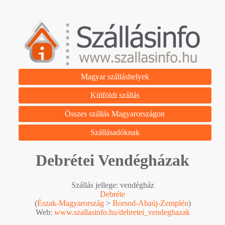
Magyar szálláshelyek
Külföldi szállás
Összes szállás Magyarországon
Szállásadóknak
Debrétei Vendégházak
Szállás jellege: vendégház
Debréte
(
Észak-Magyarország
>
Borsod-Abaúj-Zemplén
)
Web:
www.szallasinfo.hu/debretei_vendeghazak