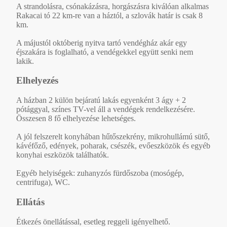
A strandolásra, csónakázásra, horgászásra kiválóan alkalmas
Rakacai tó 22 km-re van a háztól, a szlovák határ is csak 8
km.
A májustól októberig nyitva tartó vendégház akár egy
éjszakára is foglalható, a vendégekkel együtt senki nem
lakik.
Elhelyezés
A házban 2 külön bejáratú lakás egyenként 3 ágy + 2
pótággyal, színes TV-vel áll a vendégek rendelkezésére.
Összesen 8 fő elhelyezése lehetséges.
A jól felszerelt konyhában hűtőszekrény, mikrohullámú sütő,
kávéfőző, edények, poharak, csészék, evőeszközök és egyéb
konyhai eszközök találhatók.
Egyéb helyiségek: zuhanyzós fürdőszoba (mosógép,
centrifuga), WC.
Ellátás
Étkezés önellátással, esetleg reggeli igényelhető.