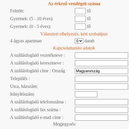
Az érkező vendégek száma
Felnõtt:
fő
Gyermek: (5 - 10 éves):
fő
Gyermek: (0 - 5 éves):
fő
Választott elhelyezés, kért szobatípus
4 ágyas apartman
darab
Kapcsolattartási adatok
A szállásfoglaló vezetékneve :
A szállásfoglaló keresztneve :
A szállásfoglaló címe : Ország
Település :
Utca, házszám:
Irányítószám:
A szállásfoglaló telefonszáma :
A szállásfoglaló fax száma :
A szállásfoglaló e-mail címe :
Megjegyzés: