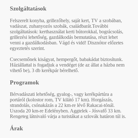
Szolgáltatások
Felszerelt konyha, grillezőhely, saját kert, TV a szobában,
vadászat, zuhanyozós szobák, családbarát.További
szolgáltatások: kerthasználat kerti bútorokkal, bográcsolás,
grillezési lehetőség, gazdálkodás bemutatása, részt lehet
venni a gazdálkodásban. Vágd és vidd! Disznótor előzetes
egyeztetés szerint.
Csecsemőnek kiságyat, hempergőt, babakádat biztosítunk.
Háziállattal is fogadjuk a vendéget (de az állat a házba nem
vihető be), 3 db kerékpár bérelhető.
Programok
Bérvadászati lehetőség, gyalog-, vagy kerékpártúra a
portáról (kolostor rom, TV kilátó 17 km). Horgászás,
strandolás, csónakázás a 22 km-re lévő Rakacai-tónál.
Uszoda 20 km-re Edelényben. Aggtelek - Jósvafő 33 km.
Rengeteg látnivaló várja a turistákat a szlovák határon túl is.
Árak