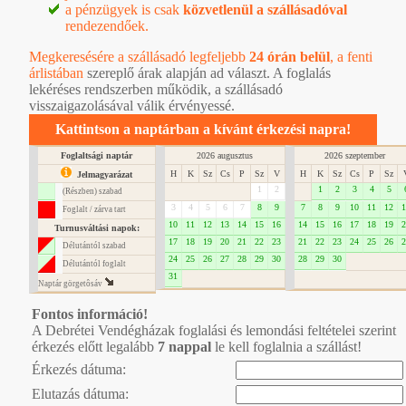
a pénzügyek is csak
közvetlenül a szállásadóval
rendezendőek.
Megkeresésére a szállásadó legfeljebb
24 órán belül
, a
fenti
árlistában
szereplő árak alapján ad választ. A foglalás
lekéréses rendszerben működik, a szállásadó
visszaigazolásával válik érvényessé.
Kattintson a naptárban a kívánt érkezési napra!
Foglaltsági naptár
2026 augusztus
2026 szeptember
H
K
Sz
Cs
P
Sz
V
H
K
Sz
Cs
P
Sz
Jelmagyarázat
1
2
1
2
3
4
5
(Részben) szabad
3
4
5
6
7
8
9
7
8
9
10
11
12
1
Foglalt / zárva tart
10
11
12
13
14
15
16
14
15
16
17
18
19
2
Turnusváltási napok:
17
18
19
20
21
22
23
21
22
23
24
25
26
2
Délutántól szabad
24
25
26
27
28
29
30
28
29
30
Délutántól foglalt
31
Naptár görgetôsáv
Fontos információ!
A Debrétei Vendégházak foglalási és lemondási feltételei szerint
érkezés előtt legalább
7 nappal
le kell foglalnia a szállást!
Érkezés dátuma:
Elutazás dátuma: