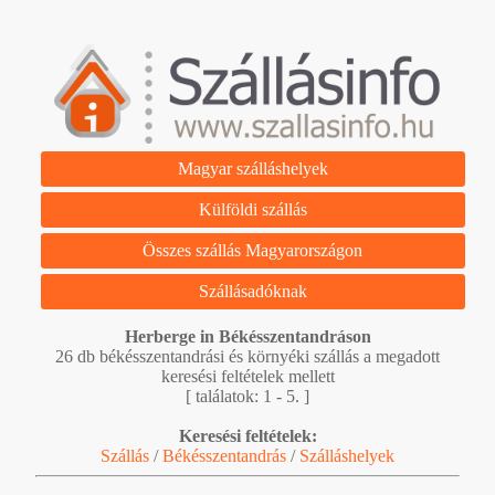
Magyar szálláshelyek
Külföldi szállás
Összes szállás Magyarországon
Szállásadóknak
Herberge in Békésszentandráson
26 db békésszentandrási és környéki szállás a megadott
keresési feltételek mellett
[ találatok: 1 - 5. ]
Keresési feltételek:
Szállás
/
Békésszentandrás
/
Szálláshelyek