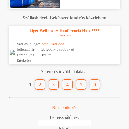
Szálláshelyek Békésszentandrás közelében:
Liget Wellness és Konferencia Hotel****
Szarvas
Szállás jellege:
hotel, szálloda
Jellemző ár:
29 200 Ft / szoba / éj
Férőhelyek:
160 fő
Értékelés
A keresés további találatai:
1
2
3
4
5
6
Bejelentkezés
Felhasználónév:
Jelszó: