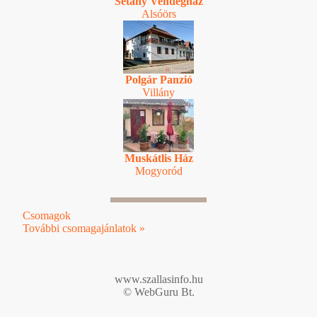
Sétány Vendégház
Alsóörs
Polgár Panzió
Villány
Muskátlis Ház
Mogyoród
Csomagok
További csomagajánlatok »
www.szallasinfo.hu
© WebGuru Bt.