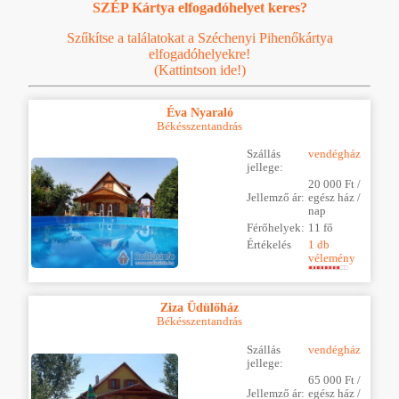
SZÉP Kártya elfogadóhelyet keres?
Szűkítse a találatokat a Széchenyi Pihenőkártya
elfogadóhelyekre!
(Kattintson ide!)
Éva Nyaraló
Békésszentandrás
Szállás
vendégház
jellege:
20 000 Ft /
Jellemző ár:
egész ház /
nap
Férőhelyek:
11 fő
Értékelés
1 db
vélemény
Ziza Üdülőház
Békésszentandrás
Szállás
vendégház
jellege:
65 000 Ft /
Jellemző ár:
egész ház /