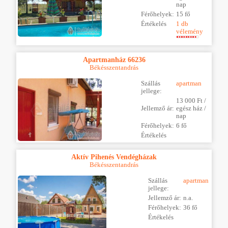
nap
Férőhelyek:
15 fő
Értékelés
1 db
vélemény
Apartmanház 66236
Békésszentandrás
Szállás
apartman
jellege:
13 000 Ft /
Jellemző ár:
egész ház /
nap
Férőhelyek:
6 fő
Értékelés
Aktív Pihenés Vendégházak
Békésszentandrás
Szállás
apartman
jellege:
Jellemző ár:
n.a.
Férőhelyek:
36 fő
Értékelés