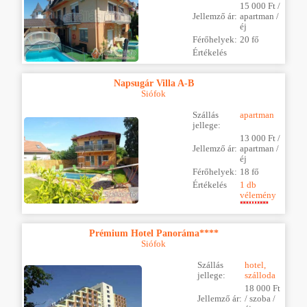
15 000 Ft /
Jellemző ár:
apartman /
éj
Férőhelyek:
20 fő
Értékelés
Napsugár Villa A-B
Siófok
Szállás
apartman
jellege:
13 000 Ft /
Jellemző ár:
apartman /
éj
Férőhelyek:
18 fő
Értékelés
1 db
vélemény
Prémium Hotel Panoráma****
Siófok
Szállás
hotel,
jellege:
szálloda
18 000 Ft
Jellemző ár:
/ szoba /