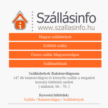
Magyar szálláshelyek
Külföldi szállás
Összes szállás Magyarországon
Szállásadóknak
Szálláshelyek Balatonvilágoson
147 db balatonvilágosi és környéki szállás a megadott
keresési feltételek mellett
[ találatok: 66 - 70. ]
Keresési feltételek:
Szállás
/
Balatonvilágos
/
Szálláshelyek