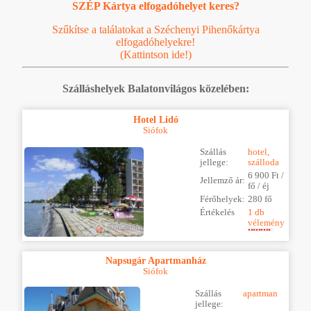
SZÉP Kártya elfogadóhelyet keres?
Szűkítse a találatokat a Széchenyi Pihenőkártya
elfogadóhelyekre!
(Kattintson ide!)
Szálláshelyek Balatonvilágos közelében:
Hotel Lidó
Siófok
Szállás
hotel,
jellege:
szálloda
6 900 Ft /
Jellemző ár:
fő / éj
Férőhelyek:
280 fő
Értékelés
1 db
vélemény
Napsugár Apartmanház
Siófok
Szállás
apartman
jellege: