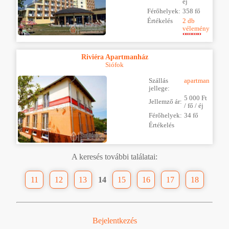
éj
Férőhelyek:
358 fő
Értékelés
2 db
vélemény
Riviéra Apartmanház
Siófok
Szállás
apartman
jellege:
5 000 Ft
Jellemző ár:
/ fő / éj
Férőhelyek:
34 fő
Értékelés
A keresés további találatai:
11
12
13
14
15
16
17
18
Bejelentkezés