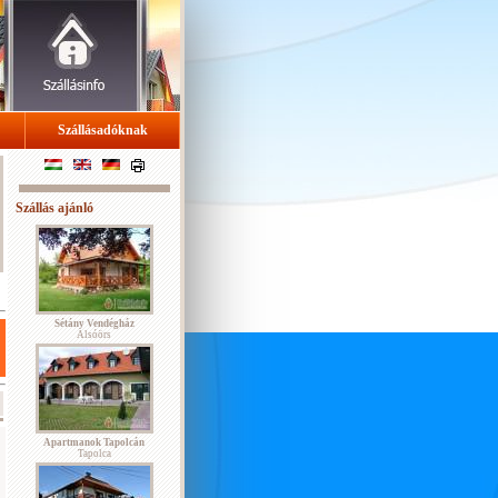
Szállásadóknak
Szállás ajánló
Sétány Vendégház
Alsóörs
Apartmanok Tapolcán
Tapolca