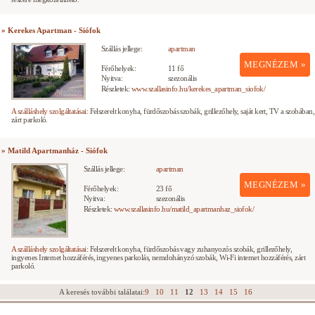
» Kerekes Apartman - Siófok
Szállás jellege:
apartman
MEGNÉZEM »
Férőhelyek:
11 fő
Nyitva:
szezonális
Részletek:
www.szallasinfo.hu/kerekes_apartman_siofok/
A szálláshely szolgáltatásai:
Felszerelt konyha, fürdőszobás szobák, grillezőhely, saját kert, TV a szobában,
zárt parkoló.
» Matild Apartmanház - Siófok
Szállás jellege:
apartman
MEGNÉZEM »
Férőhelyek:
23 fő
Nyitva:
szezonális
Részletek:
www.szallasinfo.hu/matild_apartmanhaz_siofok/
A szálláshely szolgáltatásai:
Felszerelt konyha, fürdőszobás vagy zuhanyozós szobák, grillezőhely,
ingyenes Internet hozzáférés, ingyenes parkolás, nemdohányzó szobák, Wi-Fi internet hozzáférés, zárt
parkoló.
A keresés további találatai:
9
10
11
12
13
14
15
16