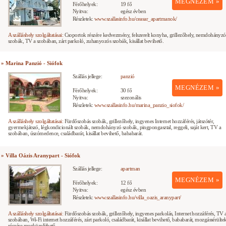
MEGNÉZEM »
Férőhelyek:
19 fő
Nyitva:
egész évben
Részletek:
www.szallasinfo.hu/ceasar_apartmanok/
A szálláshely szolgáltatásai:
Csoportok részére kedvezmény, felszerelt konyha, grillezőhely, nemdohányzó
szobák, TV a szobában, zárt parkoló, zuhanyozós szobák, kisállat bevihető.
» Marina Panzió - Siófok
Szállás jellege:
panzió
MEGNÉZEM »
Férőhelyek:
30 fő
Nyitva:
szezonális
Részletek:
www.szallasinfo.hu/marina_panzio_siofok/
A szálláshely szolgáltatásai:
Fürdőszobás szobák, grillezőhely, ingyenes Internet hozzáférés, játszótér,
gyermekjátszó, légkondicionált szobák, nemdohányzó szobák, pingpongasztal, reggeli, saját kert, TV a
szobában, úszómedence, családbarát, kisállat bevihető, bababarát.
» Villa Oázis Aranypart - Siófok
Szállás jellege:
apartman
MEGNÉZEM »
Férőhelyek:
12 fő
Nyitva:
egész évben
Részletek:
www.szallasinfo.hu/villa_oazis_aranypart/
A szálláshely szolgáltatásai:
Fürdőszobás szobák, grillezőhely, ingyenes parkolás, Internet hozzáférés, TV 
szobában, Wi-Fi internet hozzáférés, zárt parkoló, családbarát, kisállat bevihető, bababarát, mozgássérülte
részére megközelíthető.