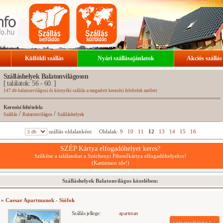
Külföldi szállás
Nyári szállásajánlatok
Akciós szállás
Szálláshelyek Balatonvilágoson
[ találatok: 56 - 60. ]
147 db balatonvilágosi és környéki szállás a megadott keresési feltételek mellett
Keresési feltételek:
/
/
Szállás
Balatonvilágos
Szálláshelyek
szállás oldalanként
Oldalak:
9
10
11
12
13
14
15
16
SZÉP Kártya elfogadóhelyet keres?
Szűkítse a találatokat a Széchenyi Pihenőkártya elfogadóhelyekre!
(Kattintson ide!)
Szálláshelyek Balatonvilágos közelében:
» Caesar Apartmanok - Siófok
Szállás jellege:
apartman