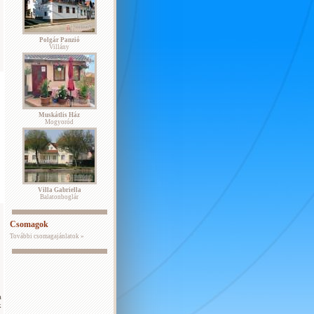
Polgár Panzió
Villány
Muskátlis Ház
Mogyoród
Villa Gabriella
Balatonboglár
Csomagok
További csomagajánlatok »
a
k