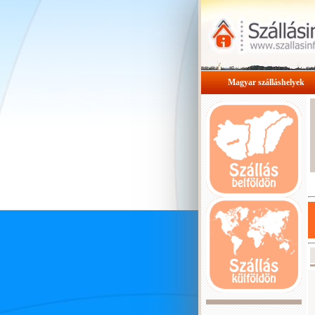
Magyar szálláshelyek