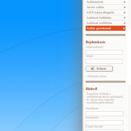
Szálláshelyek
Akciós szállás
SZÉP kártya elfogadás
Szállások belföldön
Szállások külföldön
Szállás gyorskereső
Bejelentkezés
Felhasználónév:
Jelszó:
» Elfelejtett jelszó
Hírlevél
Értesüljön elsőként a
szálláshelyek akciós ajánlatairól,
és vegyen részt ingyenes
nyereményjátékunkban!
Vezetéknév:
Keresztnév:
E-mail cím (@):