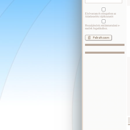
Elolvastam és elfogadom az
Adatkezelési tájékoztatót
Hozzájárulok reklámtartalmú e-
mailek fogadásához.