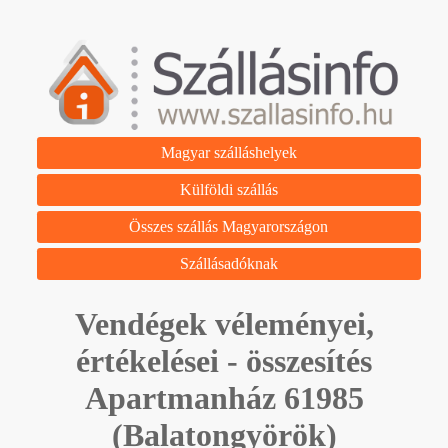
Magyar szálláshelyek
Külföldi szállás
Összes szállás Magyarországon
Szállásadóknak
Vendégek véleményei,
értékelései - összesítés
Apartmanház 61985
(Balatongyörök)