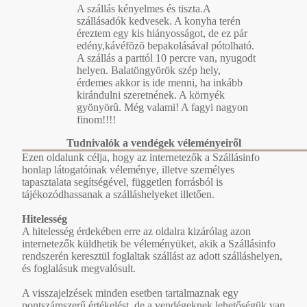
A szállás kényelmes és tiszta.A
szállásadók kedvesek. A konyha terén
éreztem egy kis hiányosságot, de ez pár
edény,kávéfõzõ bepakolásával pótolható.
A szállás a parttól 10 percre van, nyugodt
helyen. Balatöngyörök szép hely,
érdemes akkor is ide menni, ha inkább
kirándulni szeretnének. A környék
gyönyörû. Még valami! A fagyi nagyon
finom!!!!
Tudnivalók a vendégek véleményeiről
Ezen oldalunk célja, hogy az internetezők a Szállásinfo
honlap látogatóinak véleménye, illetve személyes
tapasztalata segítségével, független forrásból is
tájékozódhassanak a szálláshelyeket illetően.
Hitelesség
A hitelesség érdekében erre az oldalra kizárólag azon
internetezők küldhetik be véleményüket, akik a Szállásinfo
rendszerén keresztül foglaltak szállást az adott szálláshelyen,
és foglalásuk megvalósult.
A visszajelzések minden esetben tartalmaznak egy
pontszámszerű értékelést, de a vendégeknek lehetőségük van