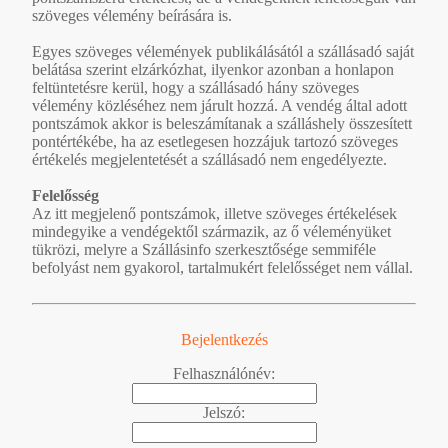
szöveges vélemény beírására is.
Egyes szöveges vélemények publikálásától a szállásadó saját
belátása szerint elzárkózhat, ilyenkor azonban a honlapon
feltüntetésre kerül, hogy a szállásadó hány szöveges
vélemény közléséhez nem járult hozzá. A vendég által adott
pontszámok akkor is beleszámítanak a szálláshely összesített
pontértékébe, ha az esetlegesen hozzájuk tartozó szöveges
értékelés megjelentetését a szállásadó nem engedélyezte.
Felelősség
Az itt megjelenő pontszámok, illetve szöveges értékelések
mindegyike a vendégektől származik, az ő véleményüket
tükrözi, melyre a Szállásinfo szerkesztősége semmiféle
befolyást nem gyakorol, tartalmukért felelősséget nem vállal.
Bejelentkezés
Felhasználónév:
Jelszó: