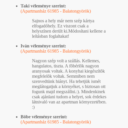
Taki véleménye szerint:
(Apartmanház 61985 - Balatongyörök)
Sajnos a hely már nem szép kártya
elfogadóhely. Ez viszont csak a
helyszínen derült ki.Módosítani kellene a
leításban foglaltakat!
Iván véleménye szerint:
(Apartmanház 61985 - Balatongyörök)
Nagyon szép volt a szállás. Kellemes,
hangulatos, tiszta. A fõbérlõk nagyon
aranyosak voltak. A konyhai kiegészítõk
megfelelõk voltak. Semmiben nem
szenvedtünk hiányt. Ha tehetjük ismét
meglátogatjuk a környéket, s biztosan ott
fogunk majd megszállni.:). Mindenkinek
csak ajánlani tudom a helyet, sok érdekes
látnivaló van az apartman környezetében.
:)
Böbe véleménye szerint:
(Apartmanház 61985 - Balatongyörök)