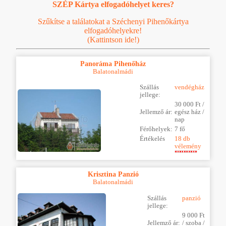
SZÉP Kártya elfogadóhelyet keres?
Szűkítse a találatokat a Széchenyi Pihenőkártya
elfogadóhelyekre!
(Kattintson ide!)
Panoráma Pihenőház
Balatonalmádi
Szállás
vendégház
jellege:
30 000 Ft /
Jellemző ár:
egész ház /
nap
Férőhelyek:
7 fő
Értékelés
18 db
vélemény
Krisztina Panzió
Balatonalmádi
Szállás
panzió
jellege:
9 000 Ft
Jellemző ár:
/ szoba /