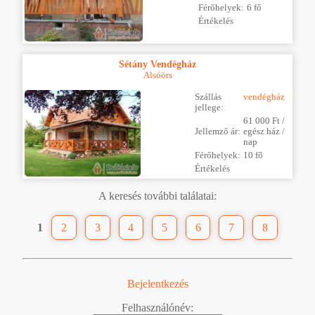
Férőhelyek:
6 fő
Értékelés
Sétány Vendégház
Alsóörs
Szállás
vendégház
jellege:
61 000 Ft /
Jellemző ár:
egész ház /
nap
Férőhelyek:
10 fő
Értékelés
A keresés további találatai:
1
2
3
4
5
6
7
8
Bejelentkezés
Felhasználónév: