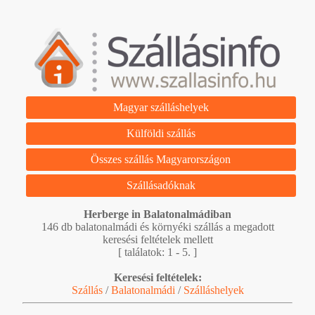
Magyar szálláshelyek
Külföldi szállás
Összes szállás Magyarországon
Szállásadóknak
Herberge in Balatonalmádiban
146 db balatonalmádi és környéki szállás a megadott
keresési feltételek mellett
[ találatok: 1 - 5. ]
Keresési feltételek:
Szállás
/
Balatonalmádi
/
Szálláshelyek