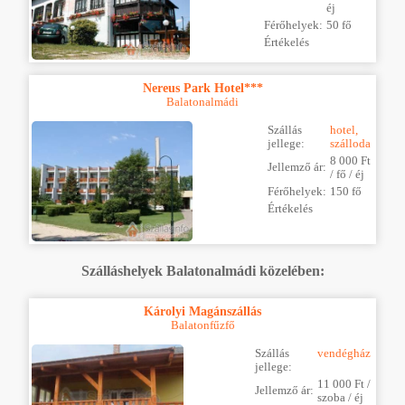
éj
Férőhelyek:
50 fő
Értékelés
Nereus Park Hotel***
Balatonalmádi
Szállás
hotel,
jellege:
szálloda
8 000 Ft
Jellemző ár:
/ fő / éj
Férőhelyek:
150 fő
Értékelés
Szálláshelyek Balatonalmádi közelében:
Károlyi Magánszállás
Balatonfűzfő
Szállás
vendégház
jellege:
11 000 Ft /
Jellemző ár:
szoba / éj