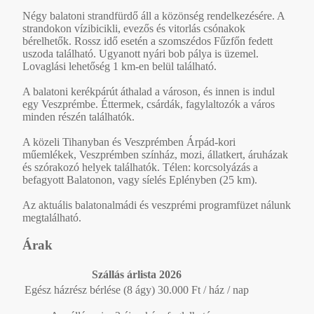
Négy balatoni strandfürdő áll a közönség rendelkezésére. A
strandokon vízibicikli, evezős és vitorlás csónakok
bérelhetők. Rossz idő esetén a szomszédos Fűzfőn fedett
uszoda található. Ugyanott nyári bob pálya is üzemel.
Lovaglási lehetőség 1 km-en belül található.
A balatoni kerékpárút áthalad a városon, és innen is indul
egy Veszprémbe. Éttermek, csárdák, fagylaltozók a város
minden részén találhatók.
A közeli Tihanyban és Veszprémben Árpád-kori
műemlékek, Veszprémben színház, mozi, állatkert, áruházak
és szórakozó helyek találhatók. Télen: korcsolyázás a
befagyott Balatonon, vagy síelés Eplényben (25 km).
Az aktuális balatonalmádi és veszprémi programfüzet nálunk
megtalálható.
Árak
Szállás árlista 2026
Egész házrész bérlése (8 ágy)
30.000 Ft / ház / nap