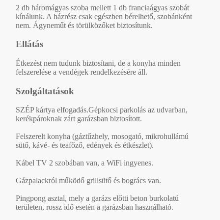
2 db háromágyas szoba mellett 1 db franciaágyas szobát
kínálunk. A házrész csak egészben bérelhető, szobánként
nem. Ágyneműt és törülközőket biztosítunk.
Ellátás
Étkezést nem tudunk biztosítani, de a konyha minden
felszerelése a vendégek rendelkezésére áll.
Szolgáltatások
SZÉP kártya elfogadás.Gépkocsi parkolás az udvarban,
kerékpároknak zárt garázsban biztosított.
Felszerelt konyha (gáztűzhely, mosogató, mikrohullámú
sütő, kávé- és teafőző, edények és étkészlet).
Kábel TV 2 szobában van, a WiFi ingyenes.
Gázpalackról működő grillsütő és bogrács van.
Pingpong asztal, mely a garázs előtti beton burkolatú
területen, rossz idő esetén a garázsban használható.