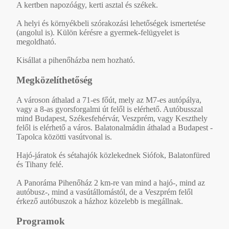
A kertben napozóágy, kerti asztal és székek.
A helyi és környékbeli szórakozási lehetőségek ismertetése
(angolul is). Külön kérésre a gyermek-felügyelet is
megoldható.
Kisállat a pihenőházba nem hozható.
Megközelíthetőség
A városon áthalad a 71-es főút, mely az M7-es autópálya,
vagy a 8-as gyorsforgalmi út felől is elérhető. Autóbusszal
mind Budapest, Székesfehérvár, Veszprém, vagy Keszthely
felől is elérhető a város. Balatonalmádin áthalad a Budapest -
Tapolca közötti vasútvonal is.
Hajó-járatok és sétahajók közlekednek Siófok, Balatonfüred
és Tihany felé.
A Panoráma Pihenőház 2 km-re van mind a hajó-, mind az
autóbusz-, mind a vasútállomástól, de a Veszprém felől
érkező autóbuszok a házhoz közelebb is megállnak.
Programok