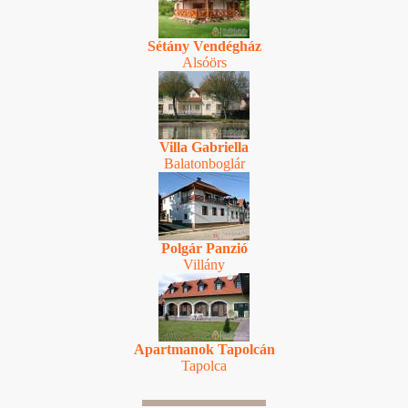
Sétány Vendégház
Alsóörs
Villa Gabriella
Balatonboglár
Polgár Panzió
Villány
Apartmanok Tapolcán
Tapolca