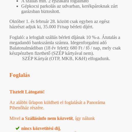
A szállás min. 2 éjszakára foglalható
Gépkocsi parkolás az udvarban, kerékpároknak zárt
garázsban biztosított.
Október 1. és február 28. között csak egyben az egész
házrészt adjuk ki, 35.000 Ft/nap bérleti díjért.
Foglaló: a lefoglalt szállás bérleti díjának 10 %-a. Átutalás a
megadandó bankszámla számra. Idegenforgalmi adó
Balatonalmádiban (18 év felett): 680 Ft / fő / nap, mely csak
készpénzben fizethető (SZÉP kártyával nem).
SZÉP Kártyát (OTP, MKB, K&H) elfogadunk.
Foglalás
Tisztelt Látogató!
Az alábbi űrlapon küldheti el foglalását a Panoráma
Pihenőház részére.
Mivel
a Szállásinfo nem közvetít
, így nálunk
nincs közvetítési díj
,