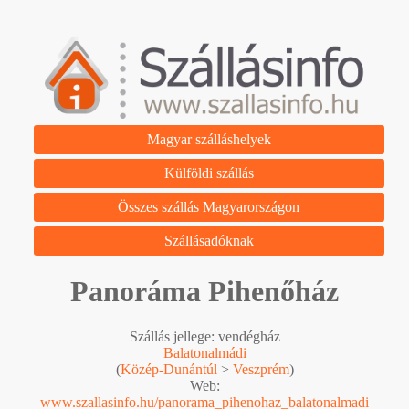
Magyar szálláshelyek
Külföldi szállás
Összes szállás Magyarországon
Szállásadóknak
Panoráma Pihenőház
Szállás jellege: vendégház
Balatonalmádi
(
Közép-Dunántúl
>
Veszprém
)
Web:
www.szallasinfo.hu/panorama_pihenohaz_balatonalmadi