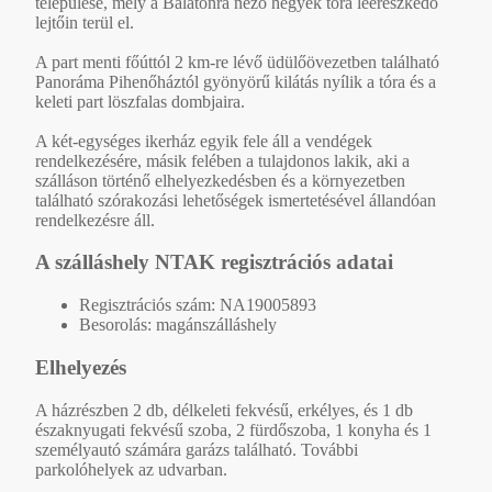
települése, mely a Balatonra néző hegyek tóra leereszkedő
lejtőin terül el.
A part menti főúttól 2 km-re lévő üdülőövezetben található
Panoráma Pihenőháztól gyönyörű kilátás nyílik a tóra és a
keleti part löszfalas dombjaira.
A két-egységes ikerház egyik fele áll a vendégek
rendelkezésére, másik felében a tulajdonos lakik, aki a
szálláson történő elhelyezkedésben és a környezetben
található szórakozási lehetőségek ismertetésével állandóan
rendelkezésre áll.
A szálláshely NTAK regisztrációs adatai
Regisztrációs szám: NA19005893
Besorolás: magánszálláshely
Elhelyezés
A házrészben 2 db, délkeleti fekvésű, erkélyes, és 1 db
északnyugati fekvésű szoba, 2 fürdőszoba, 1 konyha és 1
személyautó számára garázs található. További
parkolóhelyek az udvarban.