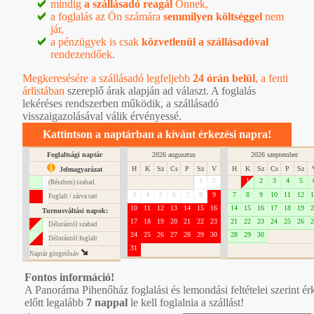
mindig
a szállásadó reagál
Önnek,
a foglalás az Ön számára
semmilyen költséggel
nem
jár,
a pénzügyek is csak
közvetlenül a szállásadóval
rendezendőek.
Megkeresésére a szállásadó legfeljebb
24 órán belül
, a
fenti
árlistában
szereplő árak alapján ad választ. A foglalás
lekéréses rendszerben működik, a szállásadó
visszaigazolásával válik érvényessé.
Kattintson a naptárban a kívánt érkezési napra!
Foglaltsági naptár
2026 augusztus
2026 szeptember
H
K
Sz
Cs
P
Sz
V
H
K
Sz
Cs
P
Sz
Jelmagyarázat
1
2
1
2
3
4
5
(Részben) szabad
3
4
5
6
7
8
9
7
8
9
10
11
12
1
Foglalt / zárva tart
10
11
12
13
14
15
16
14
15
16
17
18
19
2
Turnusváltási napok:
17
18
19
20
21
22
23
21
22
23
24
25
26
2
Délutántól szabad
24
25
26
27
28
29
30
28
29
30
Délutántól foglalt
31
Naptár görgetôsáv
Fontos információ!
A Panoráma Pihenőház foglalási és lemondási feltételei szerint ér
előtt legalább
7 nappal
le kell foglalnia a szállást!