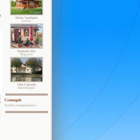
t
Sétány Vendégház
Alsóörs
Muskátlis Ház
Mogyoród
Villa Gabriella
Balatonboglár
Csomagok
További csomagajánlatok »