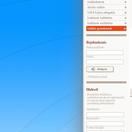
Szálláshelyek
Akciós szállás
SZÉP kártya elfogadás
Szállások belföldön
Szállások külföldön
Szállás gyorskereső
Bejelentkezés
Felhasználónév:
Jelszó:
» Elfelejtett jelszó
Hírlevél
Értesüljön elsőként a
szálláshelyek akciós ajánlatairól,
és vegyen részt ingyenes
nyereményjátékunkban!
Vezetéknév:
Keresztnév:
E-mail cím (@):