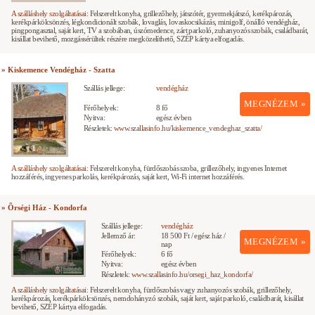
A szálláshely szolgáltatásai:
Felszerelt konyha, grillezőhely, játszótér, gyermekjátszó, kerékpározás,
kerékpárkölcsönzés, légkondicionált szobák, lovaglás, lovaskocsikázás, minigolf, önálló vendégház,
pingpongasztal, saját kert, TV a szobában, úszómedence, zárt parkoló, zuhanyozós szobák, családbarát,
kisállat bevihető, mozgássérültek részére megközelíthető, SZÉP kártya elfogadás.
» Kiskemence Vendégház - Szatta
Szállás jellege:
vendégház
MEGNÉZEM »
Férőhelyek:
8 fő
Nyitva:
egész évben
Részletek:
www.szallasinfo.hu/kiskemence_vendeghaz_szatta/
A szálláshely szolgáltatásai:
Felszerelt konyha, fürdőszobás szoba, grillezőhely, ingyenes Internet
hozzáférés, ingyenes parkolás, kerékpározás, saját kert, Wi-Fi internet hozzáférés.
» Õrségi Ház - Kondorfa
Szállás jellege:
vendégház
Jellemző ár:
18 500 Ft / egész ház /
MEGNÉZEM »
nap
Férőhelyek:
6 fő
Nyitva:
egész évben
Részletek:
www.szallasinfo.hu/orsegi_haz_kondorfa/
A szálláshely szolgáltatásai:
Felszerelt konyha, fürdőszobás vagy zuhanyozós szobák, grillezőhely,
kerékpározás, kerékpárkölcsönzés, nemdohányzó szobák, saját kert, saját parkoló, családbarát, kisállat
bevihető, SZÉP kártya elfogadás.