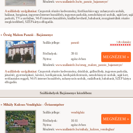
Részletek:
www.szallasinfo.hu/to_panzio_bajansenye/
A szálláshely szolgáltatásai:
Csoportok részére kedvezmény, fürdőszobás vagy zuhanyozós szobák,
halászat, horgászat, ingyenes Internet hozzáférés, ingyenes parkolás, nemdohányzó szobák, saját kert, sajá
parkoló, TV a szobában, Wi-Fi internet hozzáférés, kisállat bevihető, bababarát, mozgássérültek részére
megközelíthető, SZÉP kártya elfogadás.
» Õrség Malom Panzió - Bajánsenye
Szállás jellege:
panzió
1 db vélemény
Férőhelyek:
39 fő
MEGNÉZEM »
Nyitva:
egész évben
Részletek:
www.szallasinfo.hu/orseg_malom_panzio_bajansenye/
A szálláshely szolgáltatásai:
Csoportok részére kedvezmény, drinkbár, grillezőhely, ingyenes parkolás,
játszótér, gyermekjátszó, kávézó, kerékpározás, kerékpárkölcsönzés, nemdohányzó szobák, saját kert,
svédasztalos reggeli, Wi-Fi internet hozzáférés, zuhanyozós szobák, családbarát, bababarát, SZÉP kártya
elfogadás.
Szálláshelyek Bajánsenye közelében:
» Mihály Kulcsos Vendégház - Őriszentpéter
Szállás jellege:
vendégház
MEGNÉZEM »
Férőhelyek:
16 fő
Nyitva:
egész évben
Részletek:
www.szallasinfo.hu/mihaly_kulcsos_vendeghaz/