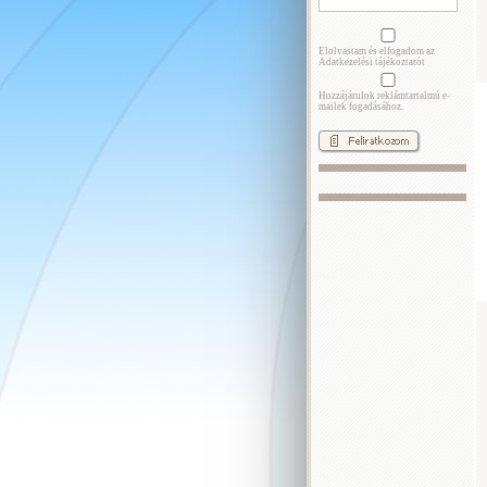
Elolvastam és elfogadom az
Adatkezelési tájékoztatót
Hozzájárulok reklámtartalmú e-
mailek fogadásához.