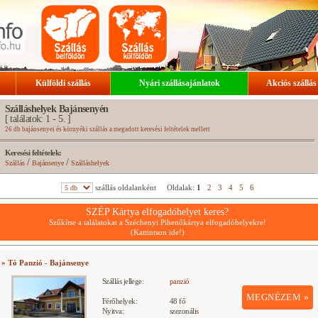
Külföldi szállás
Nyári szállásajánlatok
Akciós szállás
Szálláshelyek Bajánsenyén
[ találatok: 1 - 5. ]
26 db bajánsenyei és környéki szállás a megadott keresési feltételek mellett
Keresési feltételek:
/
/
Szállás
Bajánsenye
Szálláshelyek
szállás oldalanként
Oldalak:
1
2
3
4
5
6
SZÉP Kártya elfogadóhelyet keres?
Szűkítse a találatokat a Széchenyi Pihenőkártya elfogadóhelyekre!
(Kattintson ide!)
» Tó Panzió - Bajánsenye
Szállás jellege:
panzió
MEGNÉZEM »
Férőhelyek:
48 fő
Nyitva:
szezonális