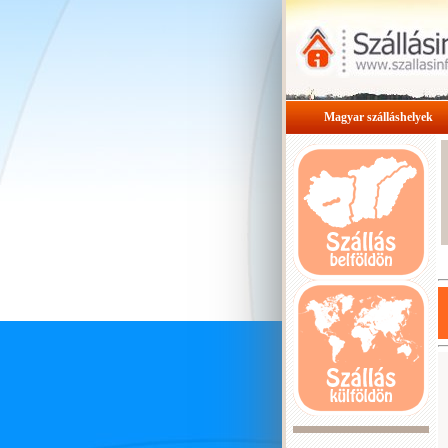
Magyar szálláshelyek