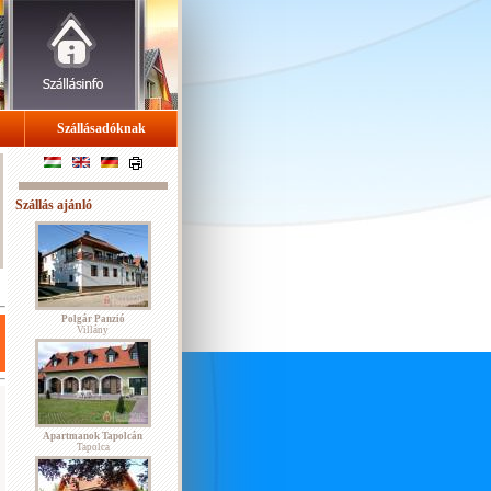
Szállásadóknak
Szállás ajánló
Polgár Panzió
Villány
Apartmanok Tapolcán
Tapolca