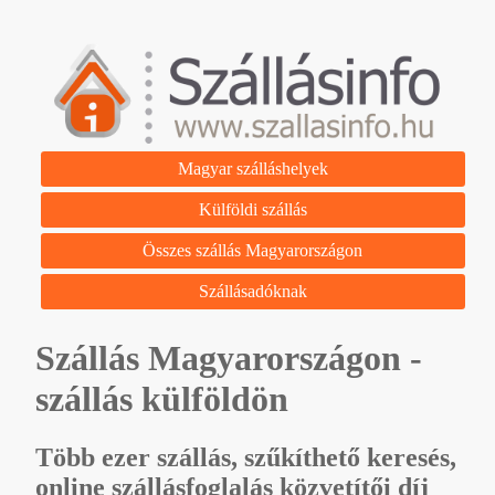
Magyar szálláshelyek
Külföldi szállás
Összes szállás Magyarországon
Szállásadóknak
Szállás Magyarországon -
szállás külföldön
Több ezer szállás, szűkíthető keresés,
online szállásfoglalás közvetítői díj