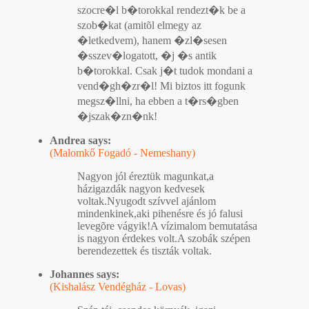
szocre�l b�torokkal rendezt�k be a
szob�kat (amitõl elmegy az
�letkedvem), hanem �zl�sesen
�sszev�logatott, �j �s antik
b�torokkal. Csak j�t tudok mondani a
vend�gh�zr�l! Mi biztos itt fogunk
megsz�llni, ha ebben a t�rs�gben
�jszak�zn�nk!
Andrea says:
(Malomkő Fogadó - Nemeshany)
Nagyon jól éreztük magunkat,a
házigazdák nagyon kedvesek
voltak.Nyugodt szívvel ajánlom
mindenkinek,aki pihenésre és jó falusi
levegõre vágyik!A vízimalom bemutatása
is nagyon érdekes volt.A szobák szépen
berendezettek és tiszták voltak.
Johannes says:
(Kishalász Vendégház - Lovas)