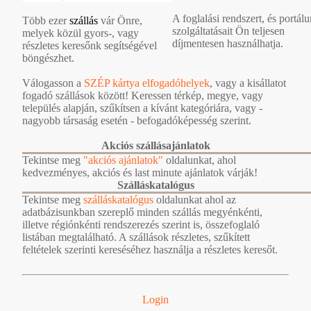
A foglalási rendszert, és portál
Több ezer
szállás
vár Önre,
szolgáltatásait Ön teljesen
melyek közül gyors-, vagy
díjmentesen használhatja.
részletes keresőnk segítségével
böngészhet.
Válogasson a
SZÉP kártya elfogadóhelyek
, vagy a kisállatot
fogadó szállások között! Keressen térkép, megye, vagy
település alapján, szűkítsen a kívánt kategóriára, vagy -
nagyobb társaság esetén - befogadóképesség szerint.
Akciós szállásajánlatok
Tekintse meg
"akciós ajánlatok"
oldalunkat, ahol
kedvezményes, akciós és last minute ajánlatok várják!
Szálláskatalógus
Tekintse meg
szálláskatalógus
oldalunkat ahol az
adatbázisunkban szereplő minden szállás megyénkénti,
illetve régiónkénti rendszerezés szerint is, összefoglaló
listában megtalálható. A szállások részletes, szűkített
feltételek szerinti kereséséhez használja a részletes keresőt.
Login