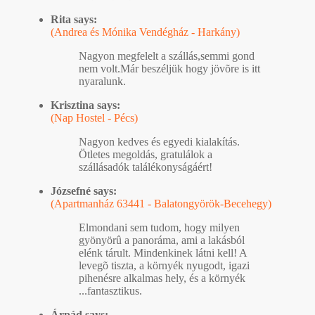
Rita says:
(Andrea és Mónika Vendégház - Harkány)
Nagyon megfelelt a szállás,semmi gond
nem volt.Már beszéljük hogy jövõre is itt
nyaralunk.
Krisztina says:
(Nap Hostel - Pécs)
Nagyon kedves és egyedi kialakítás.
Ötletes megoldás, gratulálok a
szállásadók találékonyságáért!
Józsefné says:
(Apartmanház 63441 - Balatongyörök-Becehegy)
Elmondani sem tudom, hogy milyen
gyönyörû a panoráma, ami a lakásból
elénk tárult. Mindenkinek látni kell! A
levegõ tiszta, a környék nyugodt, igazi
pihenésre alkalmas hely, és a környék
...fantasztikus.
Árpád says: