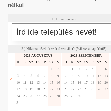
nélkül
1.) Hová utaznál?
2.) Mikorra nézzünk szabad szobákat? (Válassz a naptárból!)
2026 AUGUSZTUS
2026 SZEPTEMBER
H
K
SZ
CS
P
SZ
V
H
K
SZ
CS
P
SZ
V
1
2
1
2
3
4
5
6
3
4
5
6
7
8
9
7
8
9
10
11
12
13
10
11
12
13
14
15
16
14
15
16
17
18
19
20
17
18
19
20
21
22
23
21
22
23
24
25
26
27
24
25
26
27
28
29
30
28
29
30
31