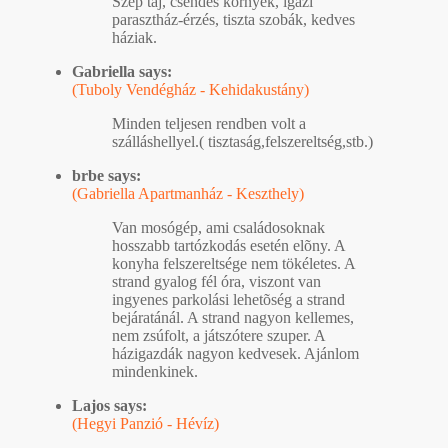
Szép táj, csendes környék, igazi
parasztház-érzés, tiszta szobák, kedves
háziak.
Gabriella says:
(Tuboly Vendégház - Kehidakustány)
Minden teljesen rendben volt a
szálláshellyel.( tisztaság,felszereltség,stb.)
brbe says:
(Gabriella Apartmanház - Keszthely)
Van mosógép, ami családosoknak
hosszabb tartózkodás esetén elõny. A
konyha felszereltsége nem tökéletes. A
strand gyalog fél óra, viszont van
ingyenes parkolási lehetõség a strand
bejáratánál. A strand nagyon kellemes,
nem zsúfolt, a játszótere szuper. A
házigazdák nagyon kedvesek. Ajánlom
mindenkinek.
Lajos says:
(Hegyi Panzió - Hévíz)