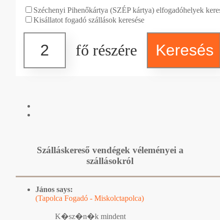
Széchenyi Pihenőkártya (SZÉP kártya) elfogadóhelyek kere
Kisállatot fogadó szállások keresése
fő részére
Szálláskereső vendégek véleményei a
szállásokról
János says:
(Tapolca Fogadó - Miskolctapolca)
K�sz�n�k mindent