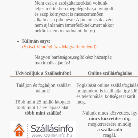
Nem csak a szolgáltatásokkal voltunk
teljes mértékben megelégedve,a nyugodt
és szép környezet is messzemenõen
alkalmas a pihenésre.Ajánlani csak azért
nem ajánlanám ismerõsöknek,mert akkor
nekünk nem maradna ott hely:)
Kálmán says:
(Sziszi Vendégház - Magyarhertelend)
Nagyon barátságos,segítõkész házaspár;
maximális ajánlás!
Üdvözöljük a Szállásinfón!
Online szállásfoglalás
Találjon és foglaljon szállást
Foglalását online szállásfoglalás
nálunk!
űrlapunkon is leadhatja, így idő
és telefonálási költséget takarít
Több mint 25 millió látogató,
meg.
több mint 17 év tapasztalat:
több mint szállás!
Nálunk nincs közvetítés, így
nincs közvetítési díj,
megkeresésére mindig
a szállásadó
reagál.