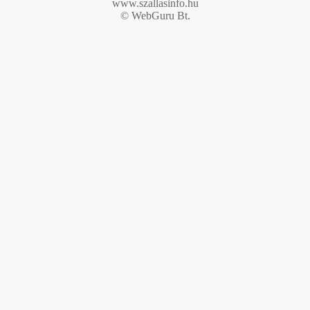
www.szallasinfo.hu
© WebGuru Bt.