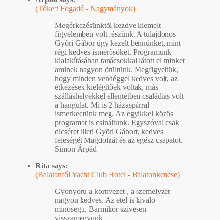
(Tókert Fogadó - Nagymányok)
Megérkezésünktõl kezdve kiemelt
figyelemben volt részünk. A tulajdonos
Gyõri Gábor úgy kezelt bennünket, mint
régi kedves ismerõsöket. Programunk
kialakításában tanácsokkal látott el minket
aminek nagyon örültünk. Megfigyeltük,
hogy minden vendéggel kedves volt, az
étkezések kielégítõek voltak, más
szálláshelyekkel ellentétben családias volt
a hangulat. Mi is 2 házaspárral
ismerkedtünk meg. Az egyikkel közös
programot is csináltunk. Egyszóval csak
dicséret illeti Gyõri Gábort, kedves
feleségét Magdolnát és az egész csapatot.
Simon Árpád
Rita says:
(Balatonfői Yacht Club Hotel - Balatonkenese)
Gyonyoru a kornyezet , a szemelyzet
nagyon kedves. Az etel is kivalo
minosegu. Barmikor szivesen
visszamegyunk.