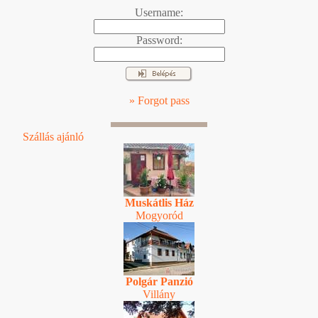
Username:
Password:
» Forgot pass
Szállás ajánló
Muskátlis Ház
Mogyoród
Polgár Panzió
Villány