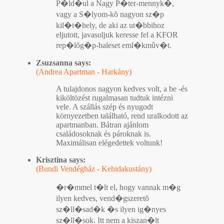
P�ld�ul a Nagy P�ter-mennyk�,
vagy a S�lyom-kõ nagyon sz�p
kil�t�hely, de aki az ut�bbihoz
eljutott, javasoljuk keresse fel a KFOR
rep�lõg�p-baleset eml�kmûv�t.
Zsuzsanna says:
(Andrea Apartman - Harkány)
A tulajdonos nagyon kedves volt, a be -és
kiköltözést rugalmasan tudtuk intézni
vele. A szállás szép és nyugodt
környezetben található, rend uralkodott az
apartmanban. Bátran ajánlom
családosoknak és pároknak is.
Maximálisan elégedettek voltunk!
Krisztina says:
(Bundi Vendégház - Kehidakustány)
�r�mmel t�lt el, hogy vannak m�g
ilyen kedves, vend�gszeretõ
sz�ll�sad�k �s ilyen ig�nyes
sz�ll�sok. Itt nem a kiszan�lt