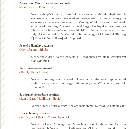
Zsuzsanna Márta véleménye szerint:
(Júlia Panzió - Parádfürdő)
Négy gyönyörû napot töltöttünk e csodálatos Mátrai településen!A
szállásunkkal minden tekintetben elégedettek voltunk ahogy a
szomszédos étterem ételeivel is!Vendéglátóink nagyon kedvesek
szívélyesek és segítõkészek voltak!Nagy élményeket kaptunk és
elhatároztuk,hogy nyáron hosszabb idõre látogatunk el e csodálatos
helyre!Kedves Judith és Melinda mindent nagyon köszönünk!Boldog
Új Évet Kívánunk!Csorjáék Csepelrõl.
József véleménye szerint:
(Hotel Agora - Siklós)
Elfogadható áron, jó szolgáltatás. ( A szobában egy kis hûtõszekrényt
hiányoltunk )
Judit véleménye szerint:
(Márffy Ház - Lovas)
Nagyon baratsagos a szallasado, klassz a konyha es az epulet elotti
kiulos resz a patakkal, jo, hogy tobb zuhanyzo es WC van. Koszonunk
mindent!!
Sándorné véleménye szerint:
(Szent Kristóf Szálloda - Hévíz)
Nagyon jó ár és értékarány. Kedves személyzet. Nagyon jó helyen van!
Irén véleménye szerint:
(Vendégház 61936 - Miskolctapolca)
Nagyon jól éreztük magunkat Miskolctapolcán és ehhez hozzájárult a
,vendégház,is.Nagyon kedvesek,segítõkészek voltak a