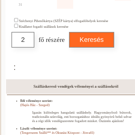
31
Széchenyi Pihenőkártya (SZÉP kártya) elfogadóhelyek keresése
Kisállatot fogadó szállások keresése
fő részére
Szálláskereső vendégek véleményei a szállásokról
Ildi véleménye szerint:
(Hajós Ház - Szeged)
Igazán különleges hangulatú szálláshely. Hagyományõrzõ bútorok,
tradicionális színvilág, esti borozgatáshoz ideális gyönyörû belsõ udvar
és a régi idõk vendégszeretete fogadott minket. Õszintén ajánlom!
László véleménye szerint:
(Tengerszem Szálló** és Oktatási Központ - Jósvafő)