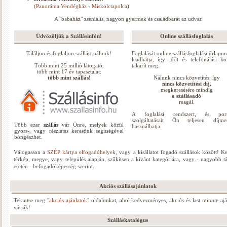
(Panoráma Vendégház - Miskolctapolca)
A "babaház" zseniális, nagyon gyermek és családbarát az udvar.
Üdvözöljük a Szállásinfón!
Online szállásfoglalás
Találjon és foglaljon szállást nálunk!
Foglalását online szállásfoglalási űrlapu
leadhatja, így időt és telefonálási köl
Több mint 25 millió látogató,
takarít meg.
több mint 17 év tapasztalat:
több mint szállás!
Nálunk nincs közvetítés, így
nincs közvetítési díj,
megkeresésére mindig
a szállásadó
reagál.
A foglalási rendszert, és port
szolgáltatásait Ön teljesen díjme
Több ezer
szállás
vár Önre, melyek közül
használhatja.
gyors-, vagy részletes keresőnk segítségével
böngészhet.
Válogasson a
SZÉP kártya elfogadóhelyek
, vagy a kisállatot fogadó szállások között! K
térkép, megye, vagy település alapján, szűkítsen a kívánt kategóriára, vagy - nagyobb t
esetén - befogadóképesség szerint.
Akciós szállásajánlatok
Tekintse meg
"akciós ajánlatok"
oldalunkat, ahol kedvezményes, akciós és last minute ajá
várják!
Szálláskatalógus