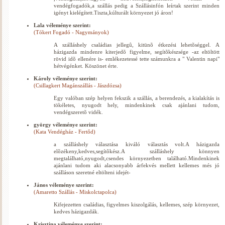
vendégfogadók,a szállás pedig a Szállásinfón leírtak szerint minden
igényt kielégített.Tiszta,kúlturált környezet jó áron!
Lala véleménye szerint:
(Tókert Fogadó - Nagymányok)
A szálláshely családias jellegû, kitünõ étkezési lehetõséggel. A
házigazda mindenre kiterjedõ figyelme, segítõkészsége -az eltöltött
rövid idõ ellenére is- emlékezetessé tette számunkra a " Valentin napi"
hétvégénket. Köszönet érte.
Károly véleménye szerint:
(Csillagkert Magánszállás - Jászdózsa)
Egy valóban szép helyen fekszik a szállás, a berendezés, a kialakítás is
tökéletes, nyugodt hely, mindenkinek csak ajánlani tudom,
vendégszeretõ vidék.
györgy véleménye szerint:
(Kata Vendégház - Fertőd)
a szálláshely választása kiváló választás volt.A házigazda
elõzékeny,kedves,segítõkész.A szálláshely könnyen
megtalálható,nyugodt,csendes környezetben található.Mindenkinek
ajánlani tudom aki alacsonyabb árfekvés mellett kellemes més jó
szálláson szeretné eltölteni idejét-
János véleménye szerint:
(Amaretto Szállás - Miskolctapolca)
Kifejezetten családias, figyelmes kiszolgálás, kellemes, szép környezet,
kedves házigazdák.
Krisztina véleménye szerint: