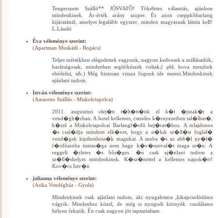
Tengerszem Szálló** JÓSVAFÕ! Tökéletes választás, ajánlom
mindenkinek. Ár-érték arány szuper. És azon cseppkõbarlang
kijáratánál, amelyet legalább egyszer, minden magyarnak látnia kell!
L.László
Éva véleménye szerint:
(Apartman Muskátli - Bogács)
Teljes mértékben elégedettek vagyunk, nagyon kedvesek a szállásadók,
barátságosak, mindenben segítõkészek voltak,( pld. hova menjünk
ebédelni, stb.) Még biztosan vissza fogunk ide menni.Mindenkinek
ajánlani tudom.
István véleménye szerint:
(Amaretto Szállás - Miskolctapolca)
2011. augusztus elej�n t�lt�tt�nk el k�t �jszak�t a
vend�gh�zban. A hotel kellemes, csendes k�rnyezetben tal�lhat�,
k�zel a Miskolctapolcai Barlangf�rdõ bej�rat�hoz. A tulajdonos
�s csal�dja mindent elk�vet, hogy a n�luk sz�ll�st foglal�
vend�gek kipihenhess�k magukat. A szoba �s az abb�l ny�l�
f�rdõszoba tisztas�ga nem hagy k�v�nnival�t maga ut�n. A
reggeli �zletes �s bõs�ges. �n csak aj�nlani tudom a
sz�ll�shelyet mindenkinek. K�sz�nettel a kellemes napok�rt!
Kov�cs Istv�n
julianna véleménye szerint:
(Arika Vendégház - Gyula)
Mindenkinek csak ajánlani tudom, aki nyugalomra ,kikapcsolódásra
vágyik. Mindenhez közel, de még is nyugodt környék. csodálatos
helyen fekszik. Én csak nagyon jót tapasztaltam .