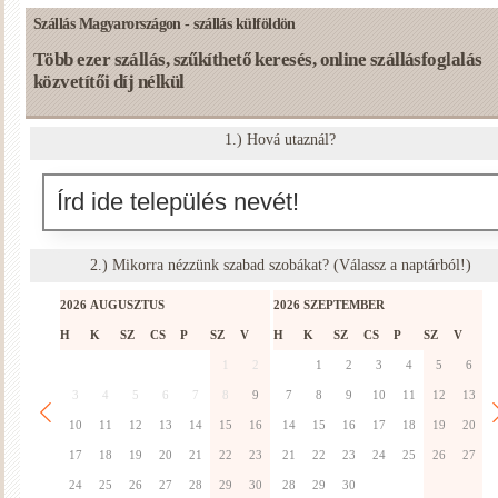
Szállás Magyarországon - szállás külföldön
Több ezer szállás, szűkíthető keresés, online szállásfoglalás
közvetítői díj nélkül
1.) Hová utaznál?
2.) Mikorra nézzünk szabad szobákat? (Válassz a naptárból!)
2026 AUGUSZTUS
2026 SZEPTEMBER
2
H
K
SZ
CS
P
SZ
V
H
K
SZ
CS
P
SZ
V
H
1
2
1
2
3
4
5
6
3
4
5
6
7
8
9
7
8
9
10
11
12
13
10
11
12
13
14
15
16
14
15
16
17
18
19
20
17
18
19
20
21
22
23
21
22
23
24
25
26
27
24
25
26
27
28
29
30
28
29
30