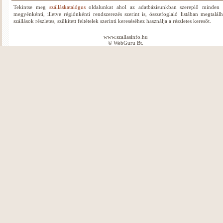
Tekintse meg
szálláskatalógus
oldalunkat ahol az adatbázisunkban szereplő minden s
megyénkénti, illetve régiónkénti rendszerezés szerint is, összefoglaló listában megtalál
szállások részletes, szűkített feltételek szerinti kereséséhez használja a részletes keresőt.
www.szallasinfo.hu
© WebGuru Bt.