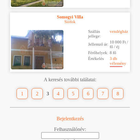
Somogyi Villa
Siófok
Szállás
vendégház
jellege:
10 000 Ft /
Jellemző ár:
fő / éj
Férőhelyek:
8 fő
Értékelés
3 db
vélemény
A keresés további találatai:
1
2
3
4
5
6
7
8
Bejelentkezés
Felhasználónév: