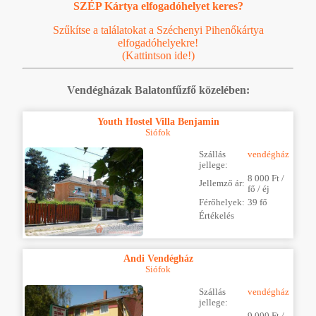
SZÉP Kártya elfogadóhelyet keres?
Szűkítse a találatokat a Széchenyi Pihenőkártya
elfogadóhelyekre!
(Kattintson ide!)
Vendégházak Balatonfűzfő közelében:
Youth Hostel Villa Benjamin
Siófok
Szállás
vendégház
jellege:
8 000 Ft /
Jellemző ár:
fő / éj
Férőhelyek:
39 fő
Értékelés
Andi Vendégház
Siófok
Szállás
vendégház
jellege:
9 000 Ft /