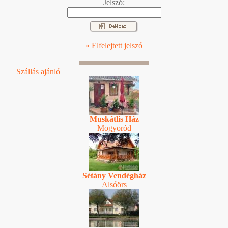
Jelszó:
» Elfelejtett jelszó
Szállás ajánló
Muskátlis Ház
Mogyoród
Sétány Vendégház
Alsóörs