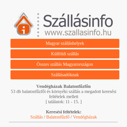
Magyar szálláshelyek
Külföldi szállás
Összes szállás Magyarországon
Szállásadóknak
Vendégházak Balatonfűzfőn
53 db balatonfűzfői és környéki szállás a megadott keresési
feltételek mellett
[ találatok: 11 - 15. ]
Keresési feltételek:
Szállás
/
Balatonfűzfő
/
Vendégházak