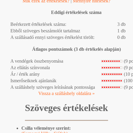
Mik ezek az értékelések?
|
Mennyire hitelesek?
Eddigi értékelések száma
Beérkezett értékelések száma:
3 db
Ebből szöveges beszámolót tartalmaz
1 db
A szállásadó ennyi szöveges értékelést törölt:
0 db
Átlagos pontszámok (3 db értékelés alapján)
A vendégek összbenyomása
(9 p
Az ellátás színvonala
(9 p
Ár / érték arány
(10 
Ismerőseiknek ajánlanák
(100
A szálláshely szöveges leírásának pontossága
(9 p
Vissza a szálláshely oldalára »
Szöveges értékelések
Csilla véleménye szerint: