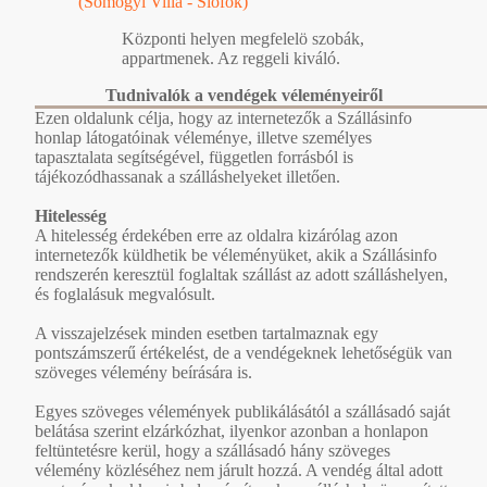
(Somogyi Villa - Siófok)
Központi helyen megfelelö szobák,
appartmenek. Az reggeli kiváló.
Tudnivalók a vendégek véleményeiről
Ezen oldalunk célja, hogy az internetezők a Szállásinfo
honlap látogatóinak véleménye, illetve személyes
tapasztalata segítségével, független forrásból is
tájékozódhassanak a szálláshelyeket illetően.
Hitelesség
A hitelesség érdekében erre az oldalra kizárólag azon
internetezők küldhetik be véleményüket, akik a Szállásinfo
rendszerén keresztül foglaltak szállást az adott szálláshelyen,
és foglalásuk megvalósult.
A visszajelzések minden esetben tartalmaznak egy
pontszámszerű értékelést, de a vendégeknek lehetőségük van
szöveges vélemény beírására is.
Egyes szöveges vélemények publikálásától a szállásadó saját
belátása szerint elzárkózhat, ilyenkor azonban a honlapon
feltüntetésre kerül, hogy a szállásadó hány szöveges
vélemény közléséhez nem járult hozzá. A vendég által adott