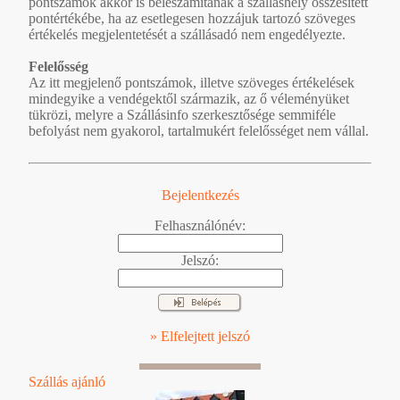
pontszámok akkor is beleszámítanak a szálláshely összesített
pontértékébe, ha az esetlegesen hozzájuk tartozó szöveges
értékelés megjelentetését a szállásadó nem engedélyezte.
Felelősség
Az itt megjelenő pontszámok, illetve szöveges értékelések
mindegyike a vendégektől származik, az ő véleményüket
tükrözi, melyre a Szállásinfo szerkesztősége semmiféle
befolyást nem gyakorol, tartalmukért felelősséget nem vállal.
Bejelentkezés
Felhasználónév:
Jelszó:
» Elfelejtett jelszó
Szállás ajánló