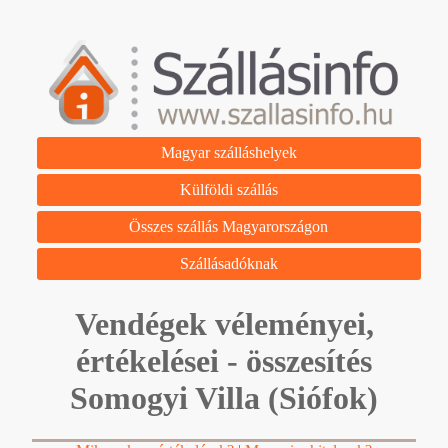
Magyar szálláshelyek
Külföldi szállás
Összes szállás Magyarországon
Szállásadóknak
Vendégek véleményei,
értékelései - összesítés
Somogyi Villa (Siófok)