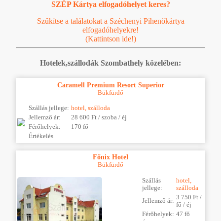
SZÉP Kártya elfogadóhelyet keres?
Szűkítse a találatokat a Széchenyi Pihenőkártya
elfogadóhelyekre!
(Kattintson ide!)
Hotelek,szállodák Szombathely közelében:
Caramell Premium Resort Superior
Bükfürdő
Szállás jellege:
hotel, szálloda
Jellemző ár:
28 600 Ft / szoba / éj
Férőhelyek:
170 fő
Értékelés
Főnix Hotel
Bükfürdő
Szállás
hotel,
jellege:
szálloda
3 750 Ft /
Jellemző ár:
fő / éj
Férőhelyek:
47 fő