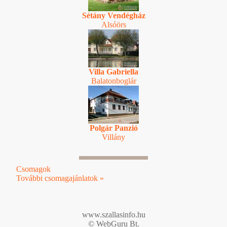
Sétány Vendégház
Alsóörs
Villa Gabriella
Balatonboglár
Polgár Panzió
Villány
Csomagok
További csomagajánlatok »
www.szallasinfo.hu
© WebGuru Bt.