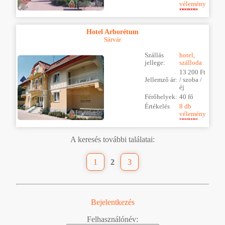
vélemény
Hotel Arborétum
Sárvár
Szállás
hotel,
jellege:
szálloda
13 200 Ft
Jellemző ár:
/ szoba /
éj
Férőhelyek:
40 fő
Értékelés
8 db
vélemény
A keresés további találatai:
1
2
3
Bejelentkezés
Felhasználónév: