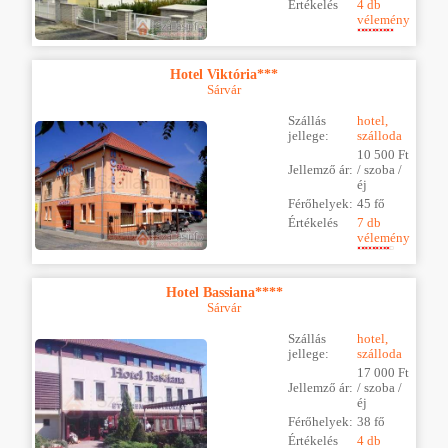
Értékelés
4 db
vélemény
Hotel Viktória***
Sárvár
Szállás
hotel,
jellege:
szálloda
10 500 Ft
Jellemző ár:
/ szoba /
éj
Férőhelyek:
45 fő
Értékelés
7 db
vélemény
Hotel Bassiana****
Sárvár
Szállás
hotel,
jellege:
szálloda
17 000 Ft
Jellemző ár:
/ szoba /
éj
Férőhelyek:
38 fő
Értékelés
4 db