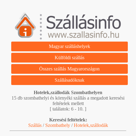
Magyar szálláshelyek
Külföldi szállás
Összes szállás Magyarországon
Szállásadóknak
Hotelek,szállodák Szombathelyen
15 db szombathelyi és környéki szállás a megadott keresési
feltételek mellett
[ találatok: 6 - 10. ]
Keresési feltételek:
Szállás
/
Szombathely
/
Hotelek,szállodák