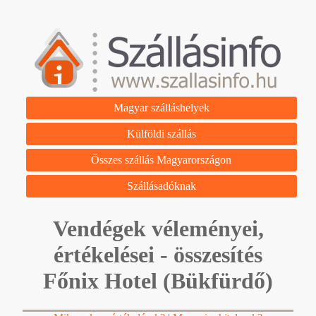
Magyar szálláshelyek
Külföldi szállás
Összes szállás Magyarországon
Szállásadóknak
Vendégek véleményei,
értékelései - összesítés
Főnix Hotel (Bükfürdő)