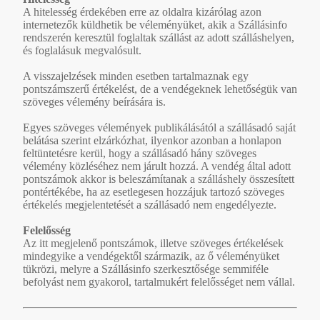
A hitelesség érdekében erre az oldalra kizárólag azon
internetezők küldhetik be véleményüket, akik a Szállásinfo
rendszerén keresztül foglaltak szállást az adott szálláshelyen,
és foglalásuk megvalósult.
A visszajelzések minden esetben tartalmaznak egy
pontszámszerű értékelést, de a vendégeknek lehetőségük van
szöveges vélemény beírására is.
Egyes szöveges vélemények publikálásától a szállásadó saját
belátása szerint elzárkózhat, ilyenkor azonban a honlapon
feltüntetésre kerül, hogy a szállásadó hány szöveges
vélemény közléséhez nem járult hozzá. A vendég által adott
pontszámok akkor is beleszámítanak a szálláshely összesített
pontértékébe, ha az esetlegesen hozzájuk tartozó szöveges
értékelés megjelentetését a szállásadó nem engedélyezte.
Felelősség
Az itt megjelenő pontszámok, illetve szöveges értékelések
mindegyike a vendégektől származik, az ő véleményüket
tükrözi, melyre a Szállásinfo szerkesztősége semmiféle
befolyást nem gyakorol, tartalmukért felelősséget nem vállal.