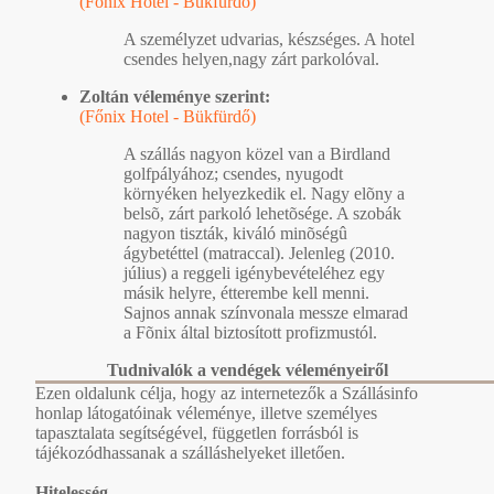
(Főnix Hotel - Bükfürdő)
A személyzet udvarias, készséges. A hotel
csendes helyen,nagy zárt parkolóval.
Zoltán véleménye szerint:
(Főnix Hotel - Bükfürdő)
A szállás nagyon közel van a Birdland
golfpályához; csendes, nyugodt
környéken helyezkedik el. Nagy elõny a
belsõ, zárt parkoló lehetõsége. A szobák
nagyon tiszták, kiváló minõségû
ágybetéttel (matraccal). Jelenleg (2010.
július) a reggeli igénybevételéhez egy
másik helyre, étterembe kell menni.
Sajnos annak színvonala messze elmarad
a Fõnix által biztosított profizmustól.
Tudnivalók a vendégek véleményeiről
Ezen oldalunk célja, hogy az internetezők a Szállásinfo
honlap látogatóinak véleménye, illetve személyes
tapasztalata segítségével, független forrásból is
tájékozódhassanak a szálláshelyeket illetően.
Hitelesség