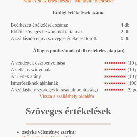
Mik ezek az értékelések?
|
Mennyire hitelesek?
Eddigi értékelések száma
Beérkezett értékelések száma:
4 db
Ebből szöveges beszámolót tartalmaz
2 db
A szállásadó ennyi szöveges értékelést törölt:
0 db
Átlagos pontszámok (4 db értékelés alapján)
A vendégek összbenyomása
(10 
Az ellátás színvonala
(10 
Ár / érték arány
(10 
Ismerőseiknek ajánlanák
(100
A szálláshely szöveges leírásának pontossága
(9 p
Vissza a szálláshely oldalára »
Szöveges értékelések
zselyke véleménye szerint: