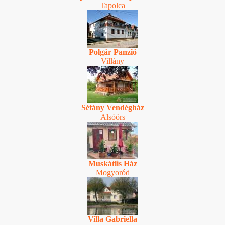
Tapolca
Polgár Panzió
Villány
Sétány Vendégház
Alsóörs
Muskátlis Ház
Mogyoród
Villa Gabriella