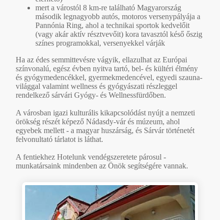
mert a várostól 8 km-re található Magyarország
második legnagyobb autós, motoros versenypályája a
Pannónia Ring, ahol a technikai sportok kedvelőit
(vagy akár aktív résztvevőit) kora tavasztól késő őszig
színes programokkal, versenyekkel várják
Ha az édes semmittevésre vágyik, ellazulhat az Európai
színvonalú, egész évben nyitva tartó, bel- és kültéri élmény
és gyógymedencékkel, gyermekmedencével, egyedi szauna-
világgal valamint wellness és gyógyászati részleggel
rendelkező sárvári Gyógy- és Wellnessfürdőben.
A városban igazi kulturális kikapcsolódást nyújt a nemzeti
örökség részét képező Nádasdy-vár és múzeum, ahol
egyebek mellett - a magyar huszárság, és Sárvár történetét
felvonultató tárlatot is láthat.
A fentiekhez Hotelunk vendégszeretete párosul -
munkatársaink mindenben az Önök segítségére vannak.