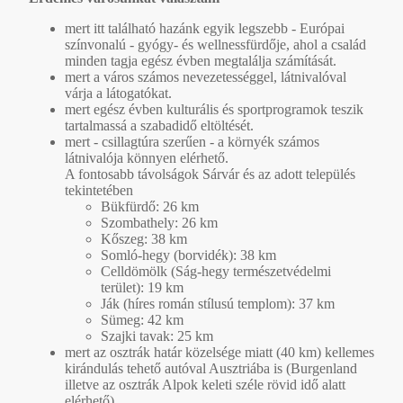
mert itt található hazánk egyik legszebb - Európai
színvonalú - gyógy- és wellnessfürdője, ahol a család
minden tagja egész évben megtalálja számítását.
mert a város számos nevezetességgel, látnivalóval
várja a látogatókat.
mert egész évben kulturális és sportprogramok teszik
tartalmassá a szabadidő eltöltését.
mert - csillagtúra szerűen - a környék számos
látnivalója könnyen elérhető.
A fontosabb távolságok Sárvár és az adott település
tekintetében
Bükfürdő: 26 km
Szombathely: 26 km
Kőszeg: 38 km
Somló-hegy (borvidék): 38 km
Celldömölk (Ság-hegy természetvédelmi
terület): 19 km
Ják (híres román stílusú templom): 37 km
Sümeg: 42 km
Szajki tavak: 25 km
mert az osztrák határ közelsége miatt (40 km) kellemes
kirándulás tehető autóval Ausztriába is (Burgenland
illetve az osztrák Alpok keleti széle rövid idő alatt
elérhető)