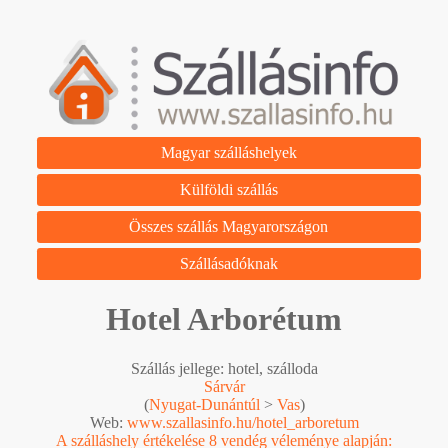
Magyar szálláshelyek
Külföldi szállás
Összes szállás Magyarországon
Szállásadóknak
Hotel Arborétum
Szállás jellege: hotel, szálloda
Sárvár
(
Nyugat-Dunántúl
>
Vas
)
Web:
www.szallasinfo.hu/hotel_arboretum
A szálláshely értékelése 8 vendég véleménye alapján: