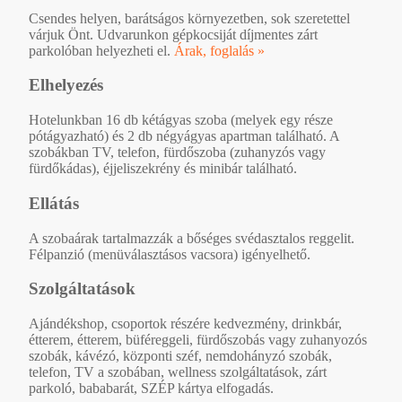
Csendes helyen, barátságos környezetben, sok szeretettel
várjuk Önt. Udvarunkon gépkocsiját díjmentes zárt
parkolóban helyezheti el.
Árak, foglalás »
Elhelyezés
Hotelunkban 16 db kétágyas szoba (melyek egy része
pótágyazható) és 2 db négyágyas apartman található. A
szobákban TV, telefon, fürdőszoba (zuhanyzós vagy
fürdőkádas), éjjeliszekrény és minibár található.
Ellátás
A szobaárak tartalmazzák a bőséges svédasztalos reggelit.
Félpanzió (menüválasztásos vacsora) igényelhető.
Szolgáltatások
Ajándékshop, csoportok részére kedvezmény, drinkbár,
étterem, étterem, büféreggeli, fürdőszobás vagy zuhanyozós
szobák, kávézó, központi széf, nemdohányzó szobák,
telefon, TV a szobában, wellness szolgáltatások, zárt
parkoló, bababarát, SZÉP kártya elfogadás.