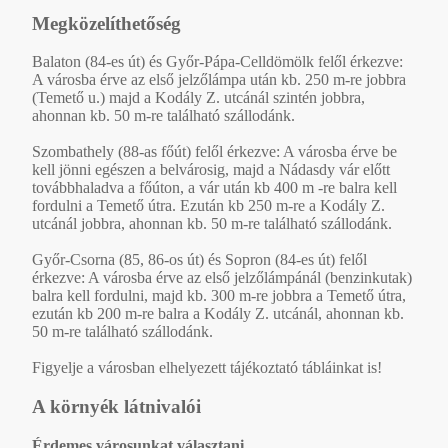
Megközelíthetőség
Balaton (84-es út) és Győr-Pápa-Celldömölk felől érkezve:
A városba érve az első jelzőlámpa után kb. 250 m-re jobbra
(Temető u.) majd a Kodály Z. utcánál szintén jobbra,
ahonnan kb. 50 m-re található szállodánk.
Szombathely (88-as főút) felől érkezve: A városba érve be
kell jönni egészen a belvárosig, majd a Nádasdy vár előtt
továbbhaladva a főúton, a vár után kb 400 m -re balra kell
fordulni a Temető útra. Ezután kb 250 m-re a Kodály Z.
utcánál jobbra, ahonnan kb. 50 m-re található szállodánk.
Győr-Csorna (85, 86-os út) és Sopron (84-es út) felől
érkezve: A városba érve az első jelzőlámpánál (benzinkutak)
balra kell fordulni, majd kb. 300 m-re jobbra a Temető útra,
ezután kb 200 m-re balra a Kodály Z. utcánál, ahonnan kb.
50 m-re található szállodánk.
Figyelje a városban elhelyezett tájékoztató tábláinkat is!
A környék látnivalói
Érdemes városunkat választani