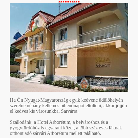
Ha Ön Nyugat-Magyarország egyik kedvenc üdülőhelyén
szeretne néhány kellemes pihenőnapot eltölteni, akkor jöjjön
el kedves kis városunkba, Sárvárra.
Szállodánk, a Hotel Arborétum, a belvároshoz és a
gyógyfürdőhöz is egyaránt közel, a több száz éves fáknak
otthont adó sárvári Arborétum mellett található.