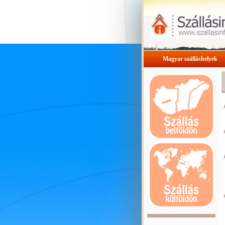
Magyar szálláshelyek