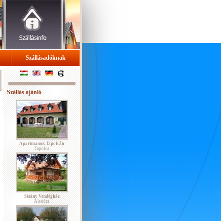
Szállásadóknak
Szállás ajánló
Apartmanok Tapolcán
Tapolca
Sétány Vendégház
Alsóörs