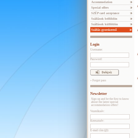
Accommodation
Special offers
SZÉP card acceptance
Szállások belföldön
Szállások külföldön
Szállás gyorskereső
Login
Username:
Password:
» Forgot pass
Newsletter
Sign up and be the first to know
about the latest special
accommodation offers!
Vezetéknév:
Keresztnév:
E-mail cím (@):