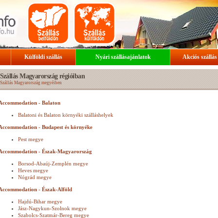
Külföldi szállás
Nyári szállásajánlatok
Akciós szállás
Szállás Magyarország régióiban
Szállás Magyarország megyéiben
Accommodation - Balaton
Balatoni és Balaton környéki szálláshelyek
Accommodation - Budapest és környéke
Pest megye
Accommodation - Észak-Magyarország
Borsod-Abaúj-Zemplén megye
Heves megye
Nógrád megye
Accommodation - Észak-Alföld
Hajdú-Bihar megye
Jász-Nagykun-Szolnok megye
Szabolcs-Szatmár-Bereg megye