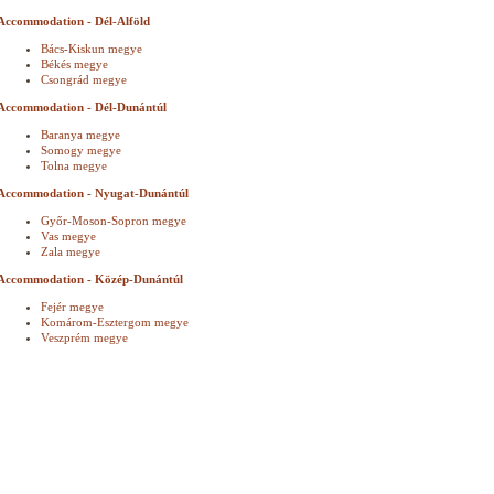
Accommodation - Dél-Alföld
Bács-Kiskun megye
Békés megye
Csongrád megye
Accommodation - Dél-Dunántúl
Baranya megye
Somogy megye
Tolna megye
Accommodation - Nyugat-Dunántúl
Győr-Moson-Sopron megye
Vas megye
Zala megye
Accommodation - Közép-Dunántúl
Fejér megye
Komárom-Esztergom megye
Veszprém megye