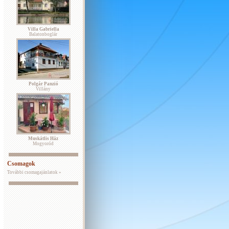
Villa Gabriella
Balatonboglár
Polgár Panzió
Villány
Muskátlis Ház
Mogyoród
Csomagok
További csomagajánlatok »