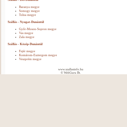
Baranya megye
Somogy megye
Tolna megye
Szállás - Nyugat-Dunántúl
Győr-Moson-Sopron megye
Vas megye
Zala megye
Szállás - Közép-Dunántúl
Fejér megye
Komárom-Esztergom megye
Veszprém megye
www.szallasinfo.hu
© WebGuru Bt.