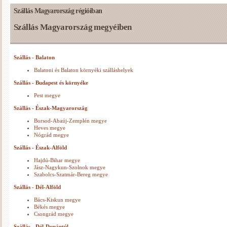
Szállás Magyarország régióiban
Szállás Magyarország megyéiben
Szállás - Balaton
Balatoni és Balaton környéki szálláshelyek
Szállás - Budapest és környéke
Pest megye
Szállás - Észak-Magyarország
Borsod-Abaúj-Zemplén megye
Heves megye
Nógrád megye
Szállás - Észak-Alföld
Hajdú-Bihar megye
Jász-Nagykun-Szolnok megye
Szabolcs-Szatmár-Bereg megye
Szállás - Dél-Alföld
Bács-Kiskun megye
Békés megye
Csongrád megye
Szállás - Dél-Dunántúl