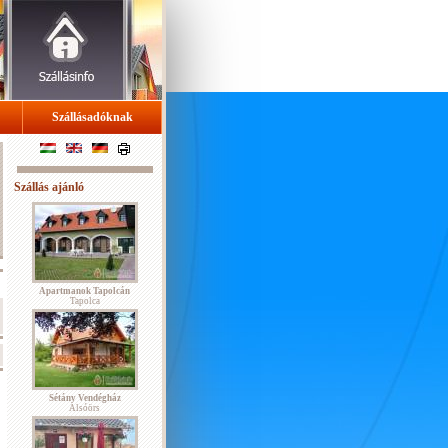
Szállásadóknak
Szállás ajánló
Apartmanok Tapolcán
Tapolca
Sétány Vendégház
Alsóörs