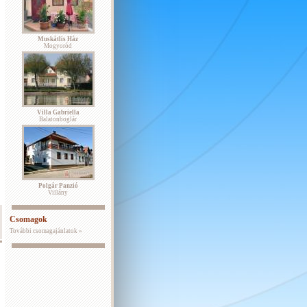
Muskátlis Ház
Mogyoród
Villa Gabriella
Balatonboglár
Polgár Panzió
Villány
Csomagok
További csomagajánlatok »