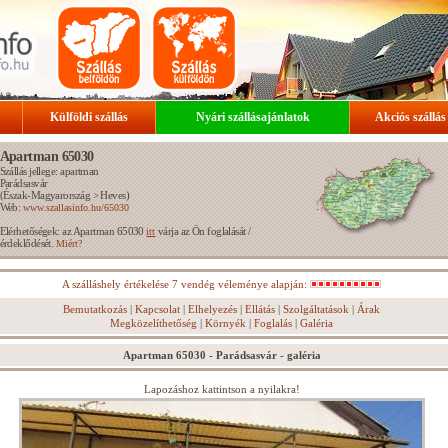
Külföldi szállás
Nyári szállásajánlatok
Akciós szállás
Apartman 65030
Szállás jellege: apartman
Parádsasvár
(
Észak-Magyarország
>
Heves
)
Web:
www.szallasinfo.hu/65030
Elérhetőségek: az Apartman 65030
várja az Ön foglalását /
itt
érdeklődését.
Miért?
A szálláshely értékelése 7 vendég véleménye alapján:
Bemutatkozás
|
Kapcsolat
|
Elhelyezés
|
Ellátás
|
Szolgáltatások
|
Árak
Megközelíthetőség
|
Környék
|
Foglalás
|
Galéria
Apartman 65030 - Parádsasvár - galéria
Lapozáshoz kattintson a nyilakra!