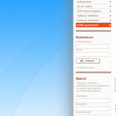
Szálláshelyek
Akciós szállás
SZÉP kártya elfogadás
Szállások belföldön
Szállások külföldön
Szállás gyorskereső
Bejelentkezés
Felhasználónév:
Jelszó:
» Elfelejtett jelszó
Hírlevél
Értesüljön elsőként a
szálláshelyek akciós ajánlatairól,
és vegyen részt ingyenes
nyereményjátékunkban!
Vezetéknév:
Keresztnév:
E-mail cím (@):