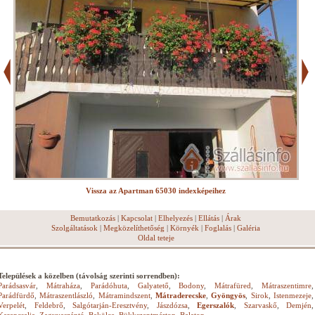
Vissza az Apartman 65030 indexképeihez
Bemutatkozás
|
Kapcsolat
|
Elhelyezés
|
Ellátás
|
Árak
Szolgáltatások
|
Megközelíthetőség
|
Környék
|
Foglalás
|
Galéria
Oldal teteje
Települések a közelben (távolság szerinti sorrendben):
Parádsasvár
,
Mátraháza
,
Parádóhuta
,
Galyatető
,
Bodony
,
Mátrafüred
,
Mátraszentimre
,
Parádfürdő
,
Mátraszentlászló
,
Mátramindszent
,
Mátraderecske
,
Gyöngyös
,
Sirok
,
Istenmezeje
,
Verpelét
,
Feldebrő
,
Salgótarján-Eresztvény
,
Jászdózsa
,
Egerszalók
,
Szarvaskő
,
Demjén
,