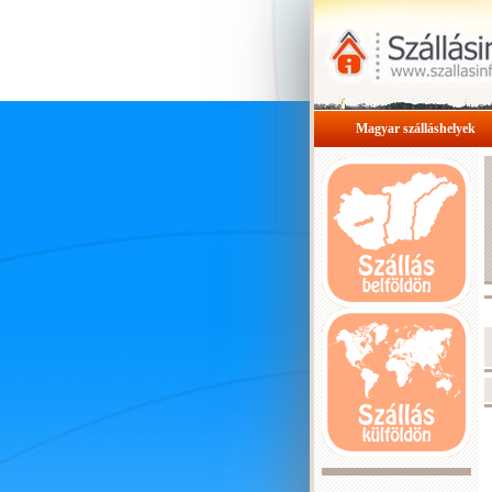
Magyar szálláshelyek