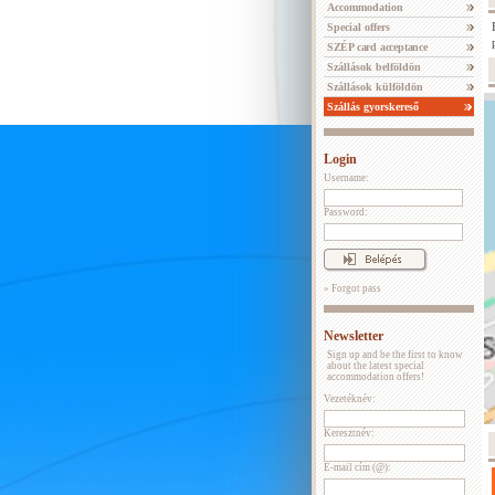
Accommodation
Special offers
SZÉP card acceptance
Szállások belföldön
Szállások külföldön
Szállás gyorskereső
Login
Username:
Password:
» Forgot pass
Newsletter
Sign up and be the first to know
about the latest special
accommodation offers!
Vezetéknév:
Keresztnév:
E-mail cím (@):