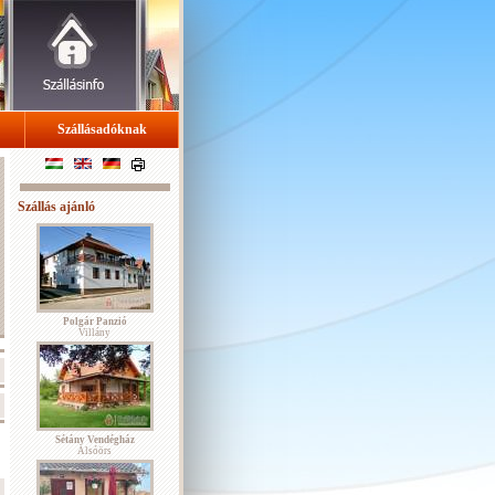
Szállásadóknak
Szállás ajánló
Polgár Panzió
Villány
Sétány Vendégház
Alsóörs