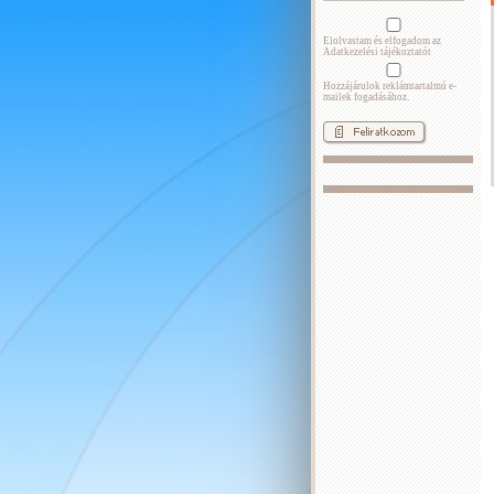
Elolvastam és elfogadom az
Adatkezelési tájékoztatót
Hozzájárulok reklámtartalmú e-
mailek fogadásához.