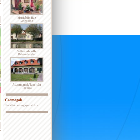
Muskátlis Ház
Mogyoród
Villa Gabriella
Balatonboglár
Apartmanok Tapolcán
Tapolca
Csomagok
További csomagajánlatok »