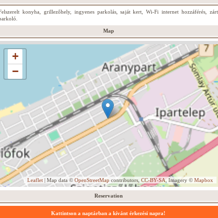
Felszerelt konyha, grillezőhely, ingyenes parkolás, saját kert, Wi-Fi internet hozzáférés, zárt
parkoló.
Map
+
−
Leaflet
| Map data ©
OpenStreetMap
contributors,
CC-BY-SA
, Imagery ©
Mapbox
Reservation
Kattintson a naptárban a kívánt érkezési napra!