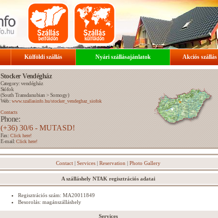
Külföldi szállás
Nyári szállásajánlatok
Akciós szállás
Stocker Vendégház
Category: vendégház
Siófok
(
South Transdanubian
>
Somogy
)
Web:
www.szallasinfo.hu/stocker_vendeghaz_siofok
Contacts
Phone:
(+36) 30/6 - MUTASD!
Fax:
Click here!
E-mail:
Click here!
Contact
|
Services
|
Reservation
|
Photo Gallery
A szálláshely NTAK regisztrációs adatai
Regisztrációs szám: MA20011849
Besorolás: magánszálláshely
Services