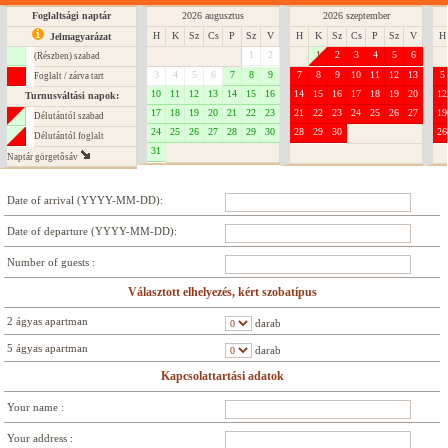
Foglaltsági naptár
2026 augusztus
2026 szeptember
H
K
Sz
Cs
P
Sz
V
H
K
Sz
Cs
P
Sz
V
H
Jelmagyarázat
1
2
1
2
3
4
5
6
(Részben) szabad
3
4
5
6
7
8
9
7
8
9
10
11
12
13
5
Foglalt / zárva tart
10
11
12
13
14
15
16
14
15
16
17
18
19
20
12
Turnusváltási napok:
17
18
19
20
21
22
23
21
22
23
24
25
26
27
19
Délutántól szabad
24
25
26
27
28
29
30
28
29
30
26
Délutántól foglalt
31
Naptár görgetôsáv
Date of arrival (YYYY-MM-DD):
Date of departure (YYYY-MM-DD):
Number of guests :
Választott elhelyezés, kért szobatípus
2 ágyas apartman
darab
5 ágyas apartman
darab
Kapcsolattartási adatok
Your name :
Your address :