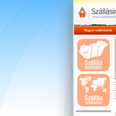
Magyar szálláshelyek