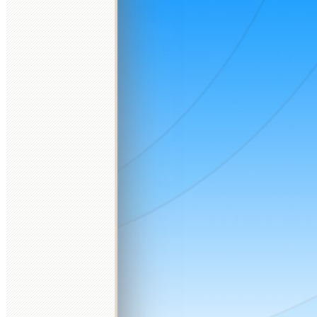
2026 október
2026 november
2026 december
K
Sz
Cs
P
Sz
V
H
K
Sz
Cs
P
Sz
V
H
K
Sz
Cs
P
Sz
V
H
K
1
2
3
4
1
1
2
3
4
5
6
6
7
8
9
10
11
2
3
4
5
6
7
8
7
8
9
10
11
12
13
4
5
13
14
15
16
17
18
9
10
11
12
13
14
15
14
15
16
17
18
19
20
11
12
20
21
22
23
24
25
16
17
18
19
20
21
22
21
22
23
24
25
26
27
18
19
27
28
29
30
31
23
24
25
26
27
28
29
28
29
30
31
25
26
30