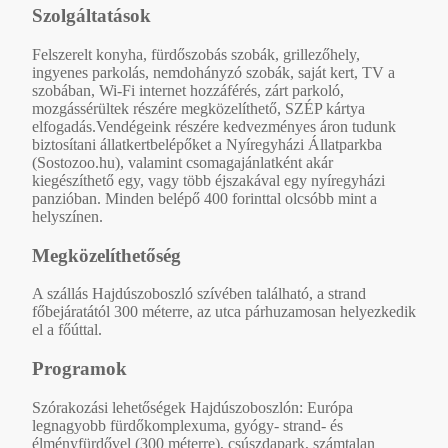
Szolgáltatások
Felszerelt konyha, fürdőszobás szobák, grillezőhely,
ingyenes parkolás, nemdohányzó szobák, saját kert, TV a
szobában, Wi-Fi internet hozzáférés, zárt parkoló,
mozgássérültek részére megközelíthető, SZÉP kártya
elfogadás.Vendégeink részére kedvezményes áron tudunk
biztosítani állatkertbelépőket a Nyíregyházi Állatparkba
(Sostozoo.hu), valamint csomagajánlatként akár
kiegészíthető egy, vagy több éjszakával egy nyíregyházi
panzióban. Minden belépő 400 forinttal olcsóbb mint a
helyszínen.
Megközelíthetőség
A szállás Hajdúszoboszló szívében található, a strand
főbejáratától 300 méterre, az utca párhuzamosan helyezkedik
el a főúttal.
Programok
Szórakozási lehetőségek Hajdúszoboszlón: Európa
legnagyobb fürdőkomplexuma, gyógy- strand- és
élményfürdővel (300 méterre), csúszdapark, számtalan