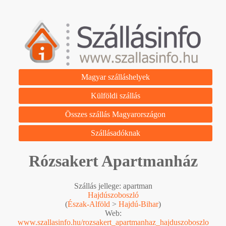
Magyar szálláshelyek
Külföldi szállás
Összes szállás Magyarországon
Szállásadóknak
Rózsakert Apartmanház
Szállás jellege: apartman
Hajdúszoboszló
(
Észak-Alföld
>
Hajdú-Bihar
)
Web:
www.szallasinfo.hu/rozsakert_apartmanhaz_hajduszoboszlo