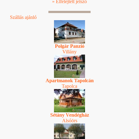
» Elfelejtett jelszó
Szállás ajánló
Polgár Panzió
Villány
Apartmanok Tapolcán
Tapolca
Sétány Vendégház
Alsóörs