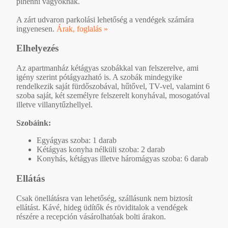
pihenni vágyóknak.
A zárt udvaron parkolási lehetőség a vendégek számára
ingyenesen.
Árak, foglalás »
Elhelyezés
Az apartmanház kétágyas szobákkal van felszerelve, ami
igény szerint pótágyazható is. A szobák mindegyike
rendelkezik saját fürdőszobával, hűtővel, TV-vel, valamint 6
szoba saját, két személyre felszerelt konyhával, mosogatóval
illetve villanytűzhellyel.
Szobáink:
Egyágyas szoba: 1 darab
Kétágyas konyha nélküli szoba: 2 darab
Konyhás, kétágyas illetve háromágyas szoba: 6 darab
Ellátás
Csak önellátásra van lehetőség, szállásunk nem biztosít
ellátást. Kávé, hideg üdítők és röviditalok a vendégek
részére a recepción vásárolhatóak bolti árakon.