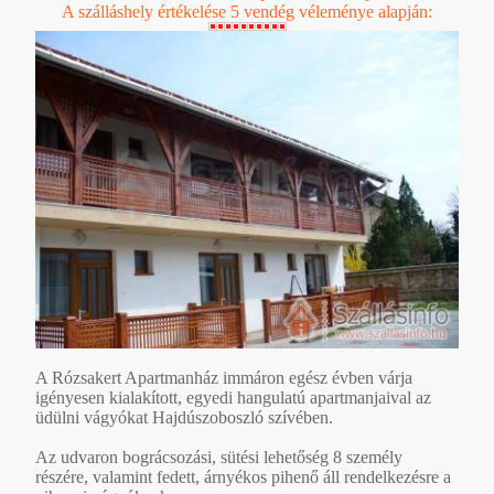
A szálláshely értékelése 5 vendég véleménye alapján:
A Rózsakert Apartmanház immáron egész évben várja
igényesen kialakított, egyedi hangulatú apartmanjaival az
üdülni vágyókat Hajdúszoboszló szívében.
Az udvaron bográcsozási, sütési lehetőség 8 személy
részére, valamint fedett, árnyékos pihenő áll rendelkezésre a