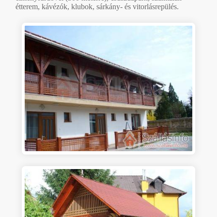
étterem, kávézók, klubok, sárkány- és vitorlásrepülés.