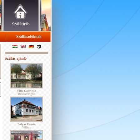
Szállásadóknak
Szállás ajánló
Villa Gabriella
Balatonboglár
Polgár Panzió
Villány