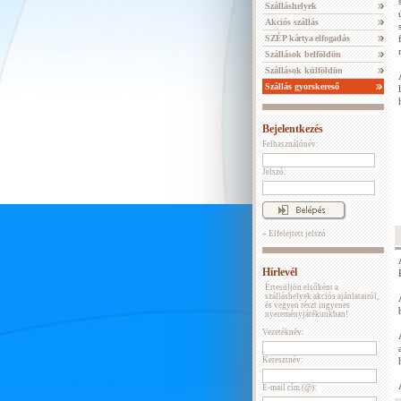
Szálláshelyek
Akciós szállás
SZÉP kártya elfogadás
Szállások belföldön
Szállások külföldön
Szállás gyorskereső
Bejelentkezés
Felhasználónév:
Jelszó:
» Elfelejtett jelszó
Hírlevél
Értesüljön elsőként a
szálláshelyek akciós ajánlatairól,
és vegyen részt ingyenes
nyereményjátékunkban!
Vezetéknév:
Keresztnév:
E-mail cím (@):