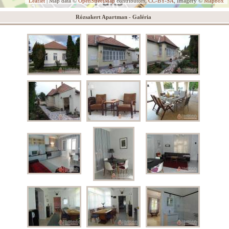
Leaflet
| Map data ©
OpenStreetMap
contributors,
CC-BY-SA
, Imagery ©
Mapbox
Rózsakert Apartman - Galéria