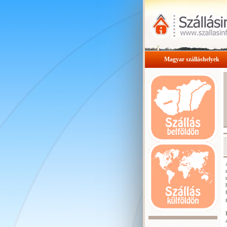
Magyar szálláshelyek