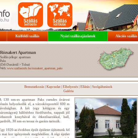
Külföldi szállás
Nyári szállásajánlatok
Akciós szállás
Rózsakert Apartman
Szállás jellege: apartman
Paks
(
Dél-Dunántúl
>
Tolna
)
Web:
www.szallasinfo.hu/rozsakert_apartman_paks
Bemutatkozás
|
Kapcsolat
|
Elhelyezés
|
Ellátás
|
Szolgáltatások
Galéria
A 130 nm-es apartman Paks csendes óvárosi
részén helyezkedik el, a városközponttól 600 m
távolságban. A két (egy kétágyas és egy
háromágyas) hálótérhez fürdőszoba, nappali jól
felszerelt konyhával és étkezősarokkal, hall,
gardrób, 30 nm-es terasz és garázs tartozik.
Egy 1920-as években épült épületet újítottunk fel
a mai kor igényeinek megfelelően. A régi épület