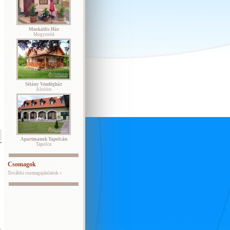
Muskátlis Ház
Mogyoród
Sétány Vendégház
Alsóörs
Apartmanok Tapolcán
Tapolca
Csomagok
További csomagajánlatok »