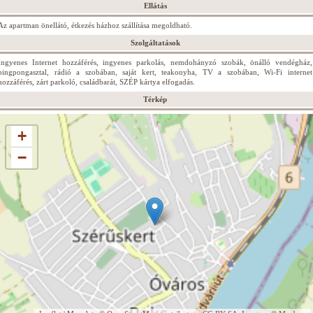
Ellátás
Az apartman önellátó, étkezés házhoz szállítása megoldható.
Szolgáltatások
Ingyenes Internet hozzáférés, ingyenes parkolás, nemdohányzó szobák, önálló vendégház,
pingpongasztal, rádió a szobában, saját kert, teakonyha, TV a szobában, Wi-Fi internet
hozzáférés, zárt parkoló, családbarát, SZÉP kártya elfogadás.
Térkép
+
−