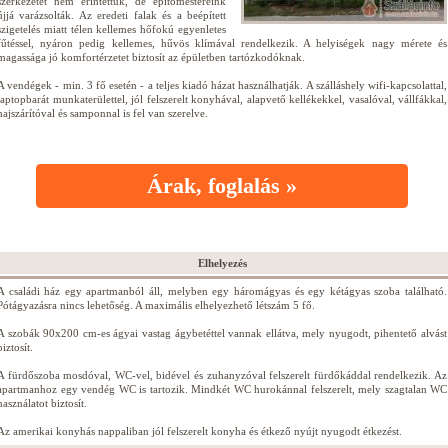
szerkezetét nem érintettük, de építőmestereink
újjá varázsolták. Az eredeti falak és a beépített
szigetelés miatt télen kellemes hőfokú egyenletes
fűtéssel, nyáron pedig kellemes, hűvös klímával rendelkezik. A helyiségek nagy mérete és
magassága jó komfortérzetet biztosít az épületben tartózkodóknak.
A vendégek - min. 3 fő esetén - a teljes kiadó házat használhatják. A szálláshely wifi-kapcsolattal,
laptopbarát munkaterülettel, jól felszerelt konyhával, alapvető kellékekkel, vasalóval, vállfákkal,
hajszárítóval és samponnal is fel van szerelve.
Árak, foglalás »
Elhelyezés
A családi ház egy apartmanból áll, melyben egy háromágyas és egy kétágyas szoba található.
Pótágyazásra nincs lehetőség. A maximális elhelyezhető létszám 5 fő.
A szobák 90x200 cm-es ágyai vastag ágybetéttel vannak ellátva, mely nyugodt, pihentető alvást
biztosít.
A fürdőszoba mosdóval, WC-vel, bidével és zuhanyzóval felszerelt fürdőkáddal rendelkezik. Az
apartmanhoz egy vendég WC is tartozik. Mindkét WC hurokánnal felszerelt, mely szagtalan WC
használatot biztosít.
Az amerikai konyhás nappaliban jól felszerelt konyha és étkező nyújt nyugodt étkezést.