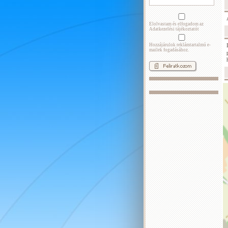
Elolvastam és elfogadom az
Adatkezelési tájékoztatót
Hozzájárulok reklámtartalmú e-
mailek fogadásához.