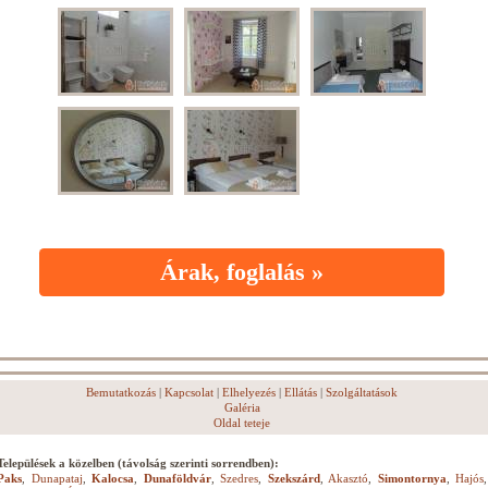
Árak, foglalás »
Bemutatkozás
|
Kapcsolat
|
Elhelyezés
|
Ellátás
|
Szolgáltatások
Galéria
Oldal teteje
Települések a közelben (távolság szerinti sorrendben):
Paks
,
Dunapataj
,
Kalocsa
,
Dunaföldvár
,
Szedres
,
Szekszárd
,
Akasztó
,
Simontornya
,
Hajós
,