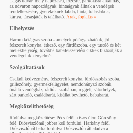
Tágas udvar, mely napozásra, főzésre, parkolásra alkalmas,
az udvaron napozóágyak, hintaágyak állnak a vendégek
rendelkezésére, gyerekeknek labda, hinta, tollaslabda,
kártya, társasjáték is található.
Árak, foglalás »
Elhelyezés
Három kétágyas szoba - amelyek pótágyazhatóak, jól
felszerelt konyha, étkező, egy fürdőszoba, egy tusoló és két
mellékhelyiség, továbbá babafelszerelési cikkek biztosítják a
vendégeink kényelmét.
Szolgáltatások
Családi kedvezmény, felszerelt konyha, fürdőszobás szoba,
grillezőhely, gyermekfelügyelet, nemdohányzó szobák,
önálló vendégház, rádió a szobában, reggeli, sátorhelyek,
zárt parkoló, családbarát, kisállat bevihető, bababarát.
Megközelíthetőség
Rádfalva megközelítése: Pécs felől a 6-os úton Görcsöny
felé, Diósviszlónál jobbra kell fordulni. Harkány felől
Diósviszlónál balra fordulva Diósviszlón áthaladva a