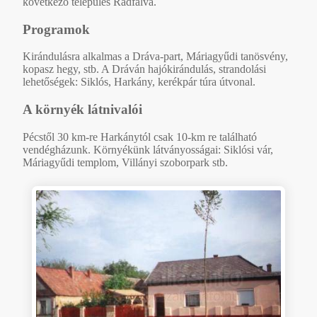
következő település Rádfalva.
Programok
Kirándulásra alkalmas a Dráva-part, Máriagyűdi tanösvény,
kopasz hegy, stb. A Dráván hajókirándulás, strandolási
lehetőségek: Siklós, Harkány, kerékpár túra útvonal.
A környék látnivalói
Pécstől 30 km-re Harkánytól csak 10-km re található
vendégházunk. Környékünk látványosságai: Siklósi vár,
Máriagyűdi templom, Villányi szoborpark stb.