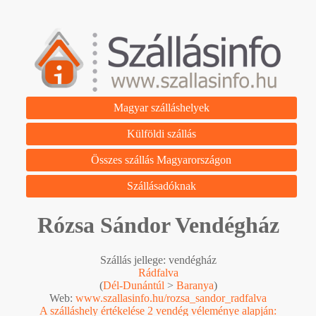
Magyar szálláshelyek
Külföldi szállás
Összes szállás Magyarországon
Szállásadóknak
Rózsa Sándor Vendégház
Szállás jellege: vendégház
Rádfalva
(
Dél-Dunántúl
>
Baranya
)
Web:
www.szallasinfo.hu/rozsa_sandor_radfalva
A szálláshely értékelése 2 vendég véleménye alapján: