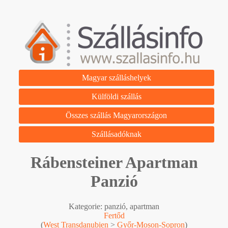
Magyar szálláshelyek
Külföldi szállás
Összes szállás Magyarországon
Szállásadóknak
Rábensteiner Apartman
Panzió
Kategorie: panzió, apartman
Fertőd
(
West Transdanubien
>
Győr-Moson-Sopron
)