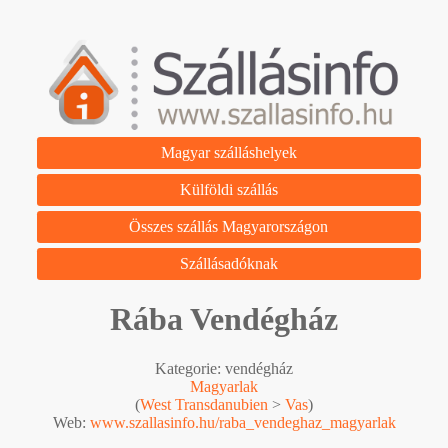
Magyar szálláshelyek
Külföldi szállás
Összes szállás Magyarországon
Szállásadóknak
Rába Vendégház
Kategorie: vendégház
Magyarlak
(
West Transdanubien
>
Vas
)
Web:
www.szallasinfo.hu/raba_vendeghaz_magyarlak