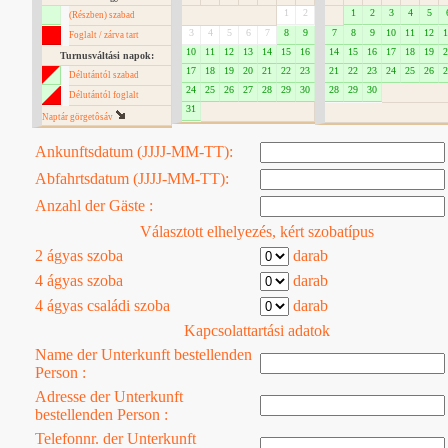
1
2
1
2
3
4
5
(Részben) szabad
3
4
5
6
7
8
9
7
8
9
10
11
12
1
Foglalt / zárva tart
10
11
12
13
14
15
16
14
15
16
17
18
19
2
Turnusváltási napok:
17
18
19
20
21
22
23
21
22
23
24
25
26
2
Délutántól szabad
24
25
26
27
28
29
30
28
29
30
Délutántól foglalt
31
Naptár görgetôsáv
Ankunftsdatum (JJJJ-MM-TT):
Abfahrtsdatum (JJJJ-MM-TT):
Anzahl der Gäste :
Választott elhelyezés, kért szobatípus
2 ágyas szoba
darab
4 ágyas szoba
darab
4 ágyas családi szoba
darab
Kapcsolattartási adatok
Name der Unterkunft bestellenden
Person :
Adresse der Unterkunft
bestellenden Person :
Telefonnr. der Unterkunft