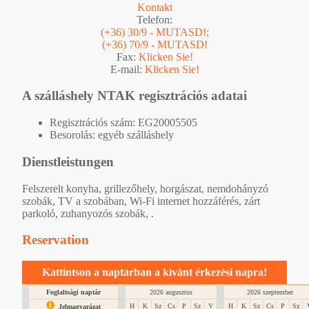
Kontakt
Telefon:
(+36) 30/9 - MUTASD!;
(+36) 70/9 - MUTASD!
Fax:
Klicken Sie!
E-mail:
Klicken Sie!
A szálláshely NTAK regisztrációs adatai
Regisztrációs szám: EG20005505
Besorolás: egyéb szálláshely
Dienstleistungen
Felszerelt konyha, grillezőhely, horgászat, nemdohányzó
szobák, TV a szobában, Wi-Fi internet hozzáférés, zárt
parkoló, zuhanyozós szobák, .
Reservation
Kattintson a naptárban a kívánt érkezési napra!
Foglaltsági naptár
2026 augusztus
2026 szeptember
H
K
Sz
Cs
P
Sz
V
H
K
Sz
Cs
P
Sz
Jelmagyarázat