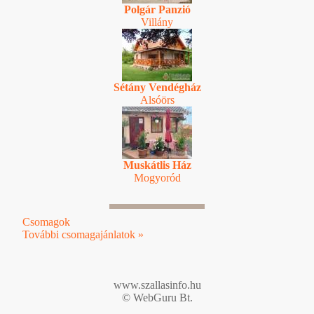
Polgár Panzió
Villány
Sétány Vendégház
Alsóörs
Muskátlis Ház
Mogyoród
Csomagok
További csomagajánlatok »
www.szallasinfo.hu
© WebGuru Bt.