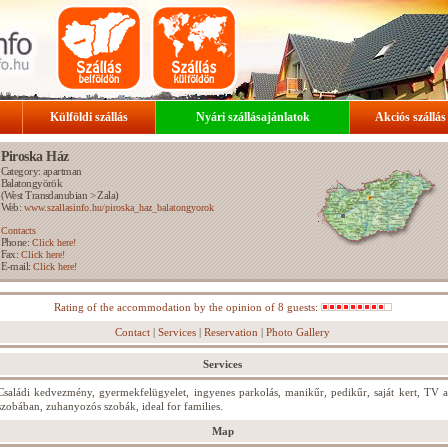
Külföldi szállás
Nyári szállásajánlatok
Akciós szállás
Piroska Ház
Category: apartman
Balatongyörök
(
West Transdanubian
>
Zala
)
Web:
www.szallasinfo.hu/piroska_haz_balatongyorok
Contacts
Phone:
Click here!
Fax:
Click here!
E-mail:
Click here!
Rating of the accommodation by the opinion of 8 guests:
Contact
|
Services
|
Reservation
|
Photo Gallery
Services
Családi kedvezmény, gyermekfelügyelet, ingyenes parkolás, manikűr, pedikűr, saját kert, TV a
szobában, zuhanyozós szobák, ideal for families.
Map