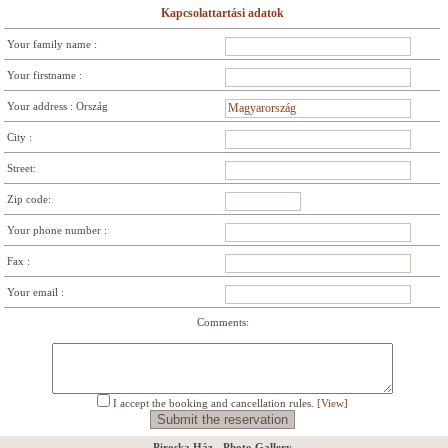
Kapcsolattartási adatok
Your family name :
Your firstname :
Your address : Ország
City :
Street:
Zip code:
Your phone number :
Fax :
Your email :
Comments:
I accept the booking and cancellation rules.
[View]
Piroska Ház - Photo Gallery