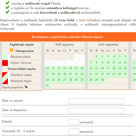
mindig
a szállásadó reagál
Önnek,
a foglalás az Ön számára
semmilyen költséggel
nem jár,
a pénzügyek is csak
közvetlenül a szállásadóval
rendezendőek.
Megkeresésére a szállásadó legfeljebb
24 órán belül
, a
fenti árlistában
szereplő árak alapján a
választ. A foglalás lekéréses rendszerben működik, a szállásadó visszaigazolásával válik
érvényessé.
Kattintson a naptárban a kívánt érkezési napra!
Foglaltsági naptár
2026 augusztus
2026 szeptember
H
K
Sz
Cs
P
Sz
V
H
K
Sz
Cs
P
Sz
V
H
Jelmagyarázat
1
2
1
2
3
4
5
6
(Részben) szabad
3
4
5
6
7
8
9
7
8
9
10
11
12
13
5
Foglalt / zárva tart
10
11
12
13
14
15
16
14
15
16
17
18
19
20
12
Turnusváltási napok:
17
18
19
20
21
22
23
21
22
23
24
25
26
27
19
Délutántól szabad
24
25
26
27
28
29
30
28
29
30
26
Délutántól foglalt
31
Naptár görgetôsáv
Date of arrival :
Date of departure :
Felnõtt:
person(s)
Gyermek: (0 - 3 years):
person(s)