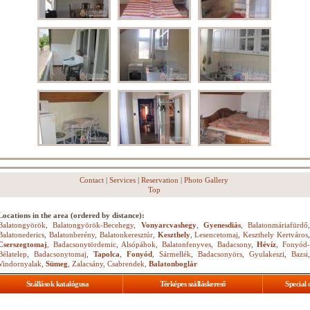
Contact
|
Services
|
Reservation
|
Photo Gallery
Top
Locations in the area (ordered by distance):
Balatongyörök
,
Balatongyörök-Becehegy
,
Vonyarcvashegy
,
Gyenesdiás
,
Balatonmáriafürdő
,
Balatonederics
,
Balatonberény
,
Balatonkeresztúr
,
Keszthely
,
Lesencetomaj
,
Keszthely Kertváros
Cserszegtomaj
,
Badacsonytördemic
,
Alsópáhok
,
Balatonfenyves
,
Badacsony
,
Hévíz
,
Fonyód
Bélatelep
,
Badacsonytomaj
,
Tapolca
,
Fonyód
,
Sármellék
,
Badacsonyörs
,
Gyulakeszi
,
Bazsi
,
Vindornyalak
,
Sümeg
,
Zalacsány
,
Csabrendek
,
Balatonboglár
Szállások katalógusa
Térképes szálláskereső
Special 