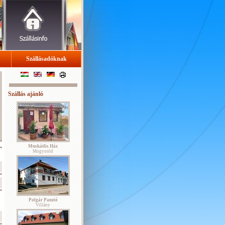
Szállásadóknak
Szállás ajánló
Muskátlis Ház
Mogyoród
Polgár Panzió
Villány