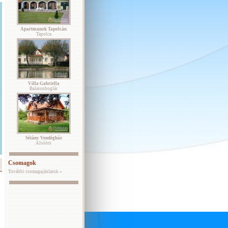
Apartmanok Tapolcán
Tapolca
Villa Gabriella
Balatonboglár
Sétány Vendégház
Alsóörs
Csomagok
További csomagajánlatok »