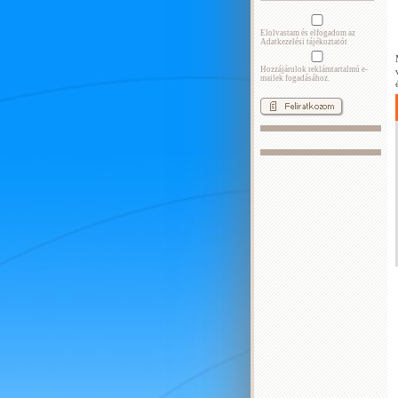
Elolvastam és elfogadom az
Adatkezelési tájékoztatót
Hozzájárulok reklámtartalmú e-
mailek fogadásához.