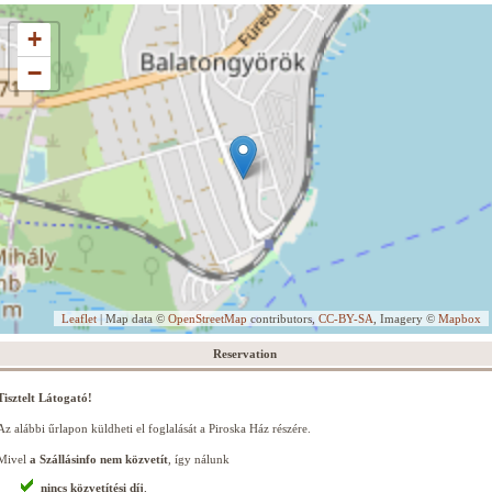
+
−
Leaflet
| Map data ©
OpenStreetMap
contributors,
CC-BY-SA
, Imagery ©
Mapbox
Reservation
Tisztelt Látogató!
Az alábbi űrlapon küldheti el foglalását a Piroska Ház részére.
Mivel
a Szállásinfo nem közvetít
, így nálunk
nincs közvetítési díj
,