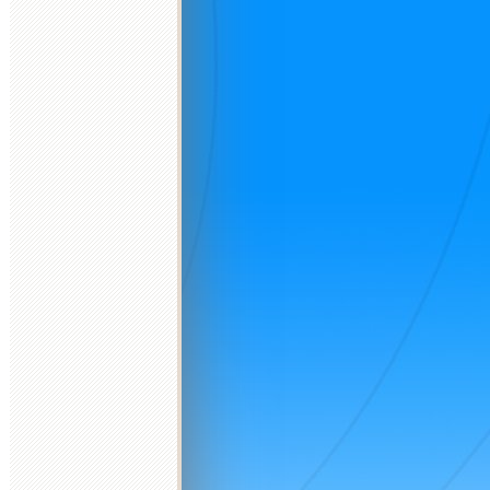
d
2026 október
2026 november
2026 december
K
Sz
Cs
P
Sz
V
H
K
Sz
Cs
P
Sz
V
H
K
Sz
Cs
P
Sz
V
H
K
1
2
3
4
1
1
2
3
4
5
6
6
7
8
9
10
11
2
3
4
5
6
7
8
7
8
9
10
11
12
13
4
5
13
14
15
16
17
18
9
10
11
12
13
14
15
14
15
16
17
18
19
20
11
12
20
21
22
23
24
25
16
17
18
19
20
21
22
21
22
23
24
25
26
27
18
19
27
28
29
30
31
23
24
25
26
27
28
29
28
29
30
31
25
26
30