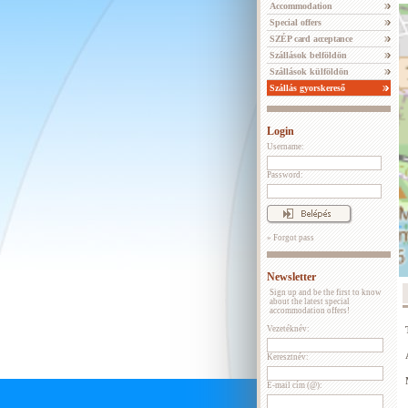
Accommodation
Special offers
SZÉP card acceptance
Szállások belföldön
Szállások külföldön
Szállás gyorskereső
Login
Username:
Password:
» Forgot pass
Newsletter
Sign up and be the first to know
about the latest special
accommodation offers!
Vezetéknév:
Keresztnév:
E-mail cím (@):