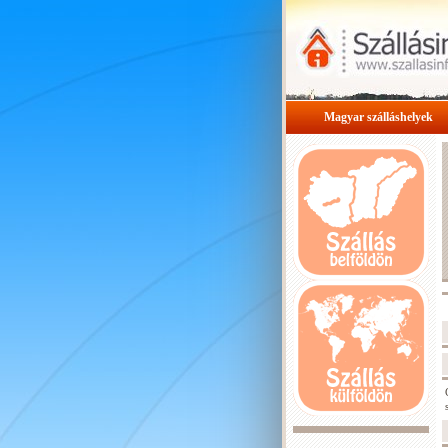
Magyar szálláshelyek