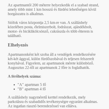
Az apartmantól 200 méterre helyezkedik el a szabad strand,
amely több mint 1 km hosszú és fürdési lehetőségen kívül
horgászatra is alkalmas.
Siófok város központja 2,5 km-re van. A szálláshely
közelében posta, élelmiszerbolt, fodrászat, ajándékbolt,
motor- és biciklikölcsönző, cukrászda és több étterem is
található.
Elhelyezés
Apartmanonként két szoba áll a vendégek rendelkezésére
két-két ággyal, külön fürdőszobával és teljesen felszerelt
konyhával. Figyelem, az apartmanok mérete különböző.
Augusztus 22-től az apartmanok 2 főre is foglalhatók.
A férőhelyek száma:
"A" apartman 5 fő
"B" apartman 4 fő
A szálláshely nagyméretű kerttel rendelkezik, mely
parkolásra és szabadidős tevékenységre egyaránt alkalmas.
Az ingatlan riasztó berendezéssel van ellátva.