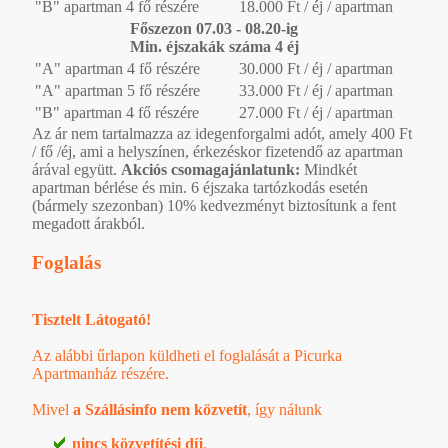
"B" apartman 4 fő részére
18.000 Ft / éj / apartman
Főszezon 07.03 - 08.20-ig
Min. éjszakák száma 4 éj
"A" apartman 4 fő részére
30.000 Ft / éj / apartman
"A" apartman 5 fő részére
33.000 Ft / éj / apartman
"B" apartman 4 fő részére
27.000 Ft / éj / apartman
Az ár nem tartalmazza az idegenforgalmi adót, amely 400 Ft
/ fő /éj, ami a helyszínen, érkezéskor fizetendő az apartman
árával együtt.
Akciós csomagajánlatunk:
Mindkét
apartman bérlése és min. 6 éjszaka tartózkodás esetén
(bármely szezonban) 10% kedvezményt biztosítunk a fent
megadott árakból.
Foglalás
Tisztelt Látogató!
Az alábbi űrlapon küldheti el foglalását a Picurka
Apartmanház részére.
Mivel
a Szállásinfo nem közvetít
, így nálunk
nincs közvetítési díj
,