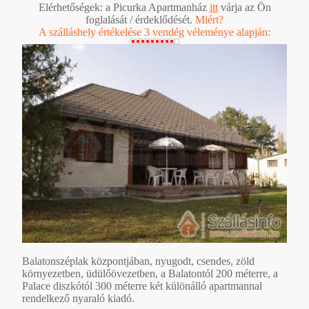
Elérhetőségek: a Picurka Apartmanház
itt
várja az Ön
foglalását / érdeklődését.
Miért?
A szálláshely értékelése 3 vendég véleménye alapján:
Balatonszéplak központjában, nyugodt, csendes, zöld
környezetben, üdülőövezetben, a Balatontól 200 méterre, a
Palace diszkótól 300 méterre két különálló apartmannal
rendelkező nyaraló kiadó.