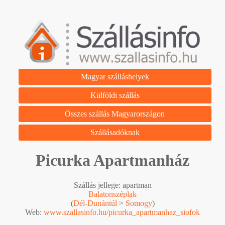
Magyar szálláshelyek
Külföldi szállás
Összes szállás Magyarországon
Szállásadóknak
Picurka Apartmanház
Szállás jellege: apartman
Balatonszéplak
(
Dél-Dunántúl
>
Somogy
)
Web:
www.szallasinfo.hu/picurka_apartmanhaz_siofok