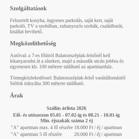
Szolgáltatások
Felszerelt konyha, ingyenes parkolás, saját kert, saját
parkoló, TV a szobában, zuhanyozós szobák, családbarát,
kisállat bevihető.
Megközelíthetőség
Autóval: a 7-es főútról Balatonszéplak-felsőnél kell
lekanyarodni át a síneken, majd a második utcán jobbra és
egyenesen kb. 100 méterre található az apartmanház.
Tömegközlekedéssel: Balatonszéplak-felső vasútállomástól
Siófok irányába 300 méterre található.
Árak
Szállás árlista 2026
Elő- és utószezon 05.01 - 07.02-ig és 08.21 - 10.01-ig
Min. éjszakák száma 2 éj
"A" apartman max. 4 fő részére
18.000 Ft / éj / apartman
"A" apartman 5 fő részére
20.000 Ft / éj / apartman