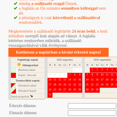
mindig
a szállásadó reagál
Önnek,
a foglalás az Ön számára
semmilyen költséggel
nem
jár,
a pénzügyek is csak
közvetlenül a szállásadóval
rendezendőek.
Megkeresésére a szállásadó legfeljebb
24 órán belül
, a
fenti
árlistában
szereplő árak alapján ad választ. A foglalás
lekéréses rendszerben működik, a szállásadó
visszaigazolásával válik érvényessé.
Kattintson a naptárban a kívánt érkezési napra!
Foglaltsági naptár
2026 augusztus
2026 szeptember
H
K
Sz
Cs
P
Sz
V
H
K
Sz
Cs
P
Sz
Jelmagyarázat
1
2
1
2
3
4
5
(Részben) szabad
3
4
5
6
7
8
9
7
8
9
10
11
12
1
Foglalt / zárva tart
10
11
12
13
14
15
16
14
15
16
17
18
19
2
Turnusváltási napok:
17
18
19
20
21
22
23
21
22
23
24
25
26
2
Délutántól szabad
24
25
26
27
28
29
30
28
29
30
Délutántól foglalt
31
Naptár görgetôsáv
Érkezés dátuma:
Elutazás dátuma: