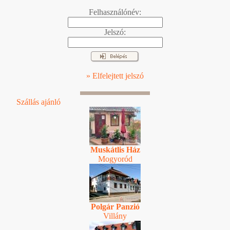
Felhasználónév:
Jelszó:
» Elfelejtett jelszó
Szállás ajánló
Muskátlis Ház
Mogyoród
Polgár Panzió
Villány