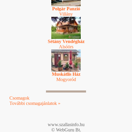
Polgár Panzió
Villány
Sétány Vendégház
Alsóörs
Muskátlis Ház
Mogyoród
Csomagok
További csomagajánlatok »
www.szallasinfo.hu
© WebGuru Bt.