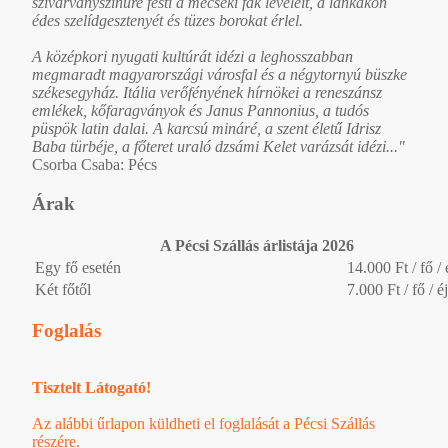
szivárványszínűre festi a mecseki fák leveleit, a lankákon
édes szelídgesztenyét és tüzes borokat érlel.
A középkori nyugati kultúrát idézi a leghosszabban
megmaradt magyarországi városfal és a négytornyú büszke
székesegyház. Itália verőfényének hírnökei a reneszánsz
emlékek, kőfaragványok és Janus Pannonius, a tudós
püspök latin dalai. A karcsú mináré, a szent életű Idrisz
Baba türbéje, a főteret uraló dzsámi Kelet varázsát idézi..."
Csorba Csaba: Pécs
Árak
A Pécsi Szállás árlistája 2026
Egy fő esetén
14.000 Ft / fő / 
Két főtől
7.000 Ft / fő / éj
Foglalás
Tisztelt Látogató!
Az alábbi űrlapon küldheti el foglalását a Pécsi Szállás
részére.