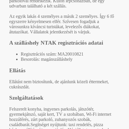
parkolóval rendelkezik. Külön lépcsőházban, de egy
udvarban található a két szállás.
Az egyik lakás 4 személyes a másik 2 személyes. Így 6 fő
egyszerre kényelmesen elfér. Szívesen fogadjuk a
városunkra kíváncsi turistákat, levelezős diákokat,
átutazókat. Vállalatok jelentkezését is várjuk.
A szálláshely NTAK regisztrációs adatai
Regisztrációs szám: MA20010821
Besorolás: magánszálláshely
Ellátás
Ellátást nem biztosítunk, de ajánlunk közeli éttermeket,
cukrászdát.
Szolgáltatások
Felszerelt konyha, ingyenes parkolás, játszótér,
gyermekjátszó, saját kert, TV a szobában, Wi-Fi internet
hozzáférés, zárt parkoló, zuhanyozós szobák,
családbarát.Segítséget nyújtunk: taxi rendelés, pizza