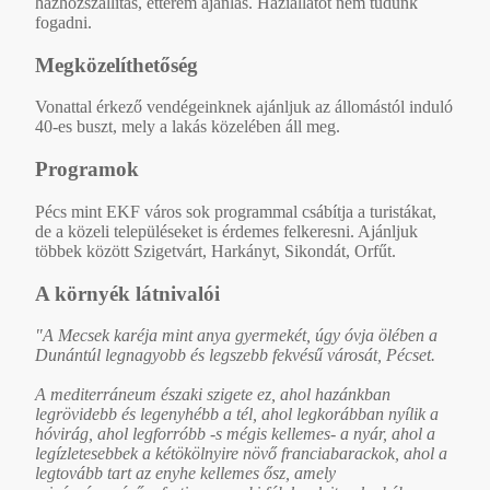
házhozszállítás, étterem ajánlás. Háziállatot nem tudunk
fogadni.
Megközelíthetőség
Vonattal érkező vendégeinknek ajánljuk az állomástól induló
40-es buszt, mely a lakás közelében áll meg.
Programok
Pécs mint EKF város sok programmal csábítja a turistákat,
de a közeli településeket is érdemes felkeresni. Ajánljuk
többek között Szigetvárt, Harkányt, Sikondát, Orfűt.
A környék látnivalói
"A Mecsek karéja mint anya gyermekét, úgy óvja ölében a
Dunántúl legnagyobb és legszebb fekvésű városát, Pécset.
A mediterráneum északi szigete ez, ahol hazánkban
legrövidebb és legenyhébb a tél, ahol legkorábban nyílik a
hóvirág, ahol legforróbb -s mégis kellemes- a nyár, ahol a
legízletesebbek a kétökölnyire növő franciabarackok, ahol a
legtovább tart az enyhe kellemes ősz, amely