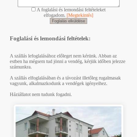
A foglalási és lemondási feltételeket
elfogadom.
[Megtekintés]
Foglalási és lemondási feltételek:
A szállás lefoglalásához előleget nem kérünk. Abban az
estben ha mégsem tud jönni a vendég, kérjük időben jelezze
számunkra.
A szállás elfoglalásában és a távozást illetőleg rugalmasak
vagyunk, alkalmazkodunk a vendégek igényeihez.
Háziállatot nem tudunk fogadni.