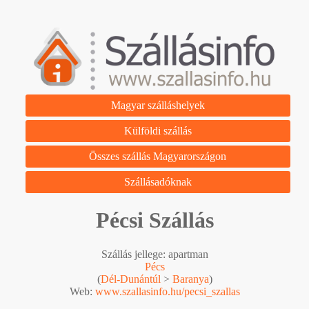
Magyar szálláshelyek
Külföldi szállás
Összes szállás Magyarországon
Szállásadóknak
Pécsi Szállás
Szállás jellege: apartman
Pécs
(
Dél-Dunántúl
>
Baranya
)
Web:
www.szallasinfo.hu/pecsi_szallas