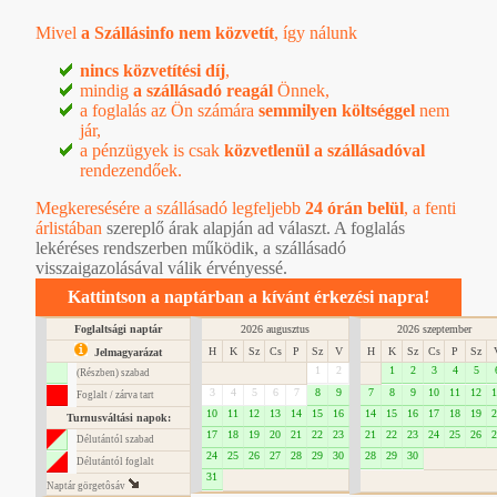
Mivel
a Szállásinfo nem közvetít
, így nálunk
nincs közvetítési díj
,
mindig
a szállásadó reagál
Önnek,
a foglalás az Ön számára
semmilyen költséggel
nem
jár,
a pénzügyek is csak
közvetlenül a szállásadóval
rendezendőek.
Megkeresésére a szállásadó legfeljebb
24 órán belül
, a
fenti
árlistában
szereplő árak alapján ad választ. A foglalás
lekéréses rendszerben működik, a szállásadó
visszaigazolásával válik érvényessé.
Kattintson a naptárban a kívánt érkezési napra!
Foglaltsági naptár
2026 augusztus
2026 szeptember
H
K
Sz
Cs
P
Sz
V
H
K
Sz
Cs
P
Sz
Jelmagyarázat
1
2
1
2
3
4
5
(Részben) szabad
3
4
5
6
7
8
9
7
8
9
10
11
12
1
Foglalt / zárva tart
10
11
12
13
14
15
16
14
15
16
17
18
19
2
Turnusváltási napok:
17
18
19
20
21
22
23
21
22
23
24
25
26
2
Délutántól szabad
24
25
26
27
28
29
30
28
29
30
Délutántól foglalt
31
Naptár görgetôsáv