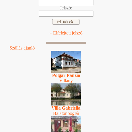
Jelszó:
» Elfelejtett jelszó
Szállás ajánló
Polgár Panzió
Villány
Villa Gabriella
Balatonboglár