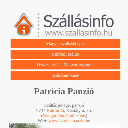
Magyar szálláshelyek
Külföldi szállás
Összes szállás Magyarországon
Szállásadóknak
Patrícia Panzió
Szállás jellege: panzió
9737
Bükfürdő
, Kristály u. 35.
(
Nyugat-Dunántúl
>
Vas
)
Web:
www.patriciapanzio.hu