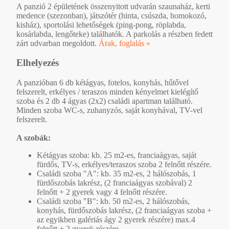
A panzió 2 épületének összenyitott udvarán szaunaház, kerti
medence (szezonban), játszótér (hinta, csúszda, homokozó,
kisház), sportolási lehetőségek (ping-pong, röplabda,
kosárlabda, lengőteke) találhatók. A parkolás a részben fedett
zárt udvarban megoldott.
Árak, foglalás »
Elhelyezés
A panzióban 6 db kétágyas, fotelos, konyhás, hűtővel
felszerelt, erkélyes / teraszos minden kényelmet kielégítő
szoba és 2 db 4 ágyas (2x2) családi apartman található.
Minden szoba WC-s, zuhanyzós, saját konyhával, TV-vel
felszerelt.
A szobák:
Kétágyas szoba: kb. 25 m2-es, franciaágyas, saját
fürdős, TV-s, erkélyes/teraszos szoba 2 felnőtt részére.
Családi szoba "A": kb. 35 m2-es, 2 hálószobás, 1
fürdőszobás lakrész, (2 franciaágyas szobával) 2
felnőtt + 2 gyerek vagy 4 felnőtt részére.
Családi szoba "B": kb. 50 m2-es, 2 hálószobás,
konyhás, fürdőszobás lakrész, (2 franciaágyas szoba +
az egyikben galériás ágy 2 gyerek részére) max.4
felnőtt + 2 gyerek részére .