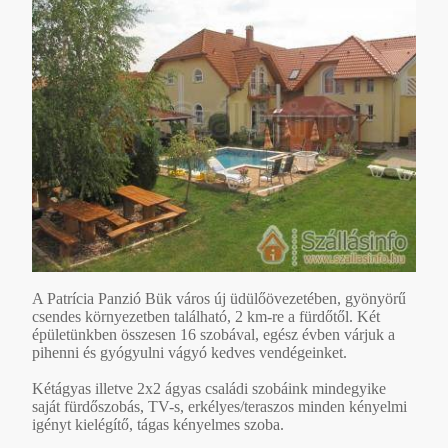
A Patrícia Panzió Bük város új üdülőövezetében, gyönyörű
csendes környezetben található, 2 km-re a fürdőtől. Két
épületünkben összesen 16 szobával, egész évben várjuk a
pihenni és gyógyulni vágyó kedves vendégeinket.
Kétágyas illetve 2x2 ágyas családi szobáink mindegyike
saját fürdőszobás, TV-s, erkélyes/teraszos minden kényelmi
igényt kielégítő, tágas kényelmes szoba.