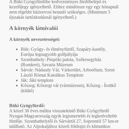
A Büki Gyógyfürdőbe kedvezményes fürdőbelépő és
kezelőjegy igényelhető. Ehhez mindössze egy egy hónapnál
nem régebbi háziorvosi beutaló szükséges. (Minimum 5
éjszakás tartózkodásnál igényelhető.)
A környék látnivalói
A környék nevezetességei:
Bük: Gyógy- és élményfürdő, Szapáry-kastély,
Európa legnagyobb golfpályája
Szombathely: Püspöki palota, Székesegyház
(Romkert), Savaria Múzeum
Sárvár: Nádasdy Vár, Várkerület, Arborétum, Szent
László Római Katolikus Templom
Ják: Jáki templom
Kőszeg: Kőszegi vár (vármúzeum), Kőszeg - Írottkő
(kilátó)
Büki Gyógyfürdő:
A közel 30 éves múltra visszatekintő Büki Gyógyfürdő
Nyugat-Magyarország egyik legismertebb és legkedveltebb
fürdője. Szombathelytől és Sárvártól 27, Soprontól 57 km-re
található. Az Alpokaljához közeli földrajzi és klimatikus