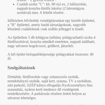
Családi szoba "C": kb. 80 m2-es, 2 hálószobás,
nappali-konyha-fürdős lakrész (2 háromágyas
szobával) max. 6 felnőtt részére.
Időközben bővítettük vendégházunkat egy kisebb épülettel,
a "B" épülettel, amely baráti társaságoknak, nagyobb
létszámú családoknak csak szállás jelleggel is kiadó.
Az épületben 5 db kétágyas (néhány pótágyazható) szoba 4
fürdőszobával, konyha mindkét emeleten, nappali található,
nagy udvaron bográcsozó, grillkert, játszótér.
A két épület befogadóképessége pótágyakkal összesen: 40
fő.
Szolgáltatások
Drinkbár, fürdőszobás vagy zuhanyozós szobák,
nemdohányzó szobák, saját kert, szauna, TV a szobában,
zárt parkoló, SZÉP kártya elfogadás.Nyolcszemélyes finn
szaunaház, nyáron kerti medence áll vendégeink
rendelkezésére. A parkírozás részben fedett helyen az
udvaron lehetséges.