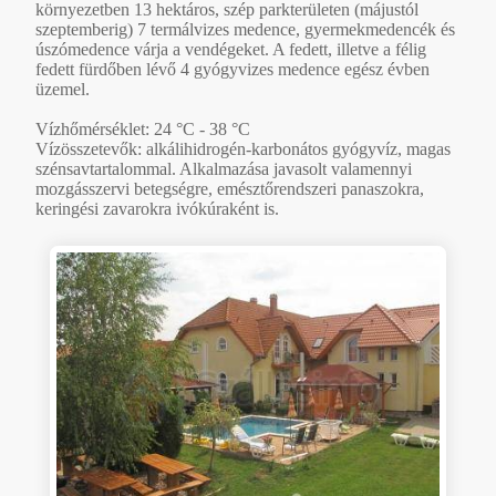
környezetben 13 hektáros, szép parkterületen (májustól
szeptemberig) 7 termálvizes medence, gyermekmedencék és
úszómedence várja a vendégeket. A fedett, illetve a félig
fedett fürdőben lévő 4 gyógyvizes medence egész évben
üzemel.
Vízhőmérséklet: 24 °C - 38 °C
Vízösszetevők: alkálihidrogén-karbonátos gyógyvíz, magas
szénsavtartalommal. Alkalmazása javasolt valamennyi
mozgásszervi betegségre, emésztőrendszeri panaszokra,
keringési zavarokra ivókúraként is.