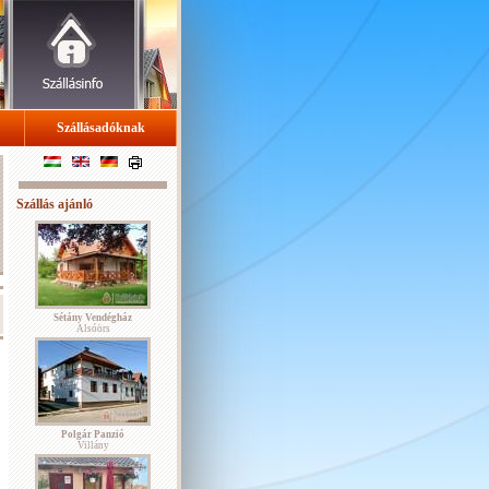
Szállásadóknak
Szállás ajánló
Sétány Vendégház
Alsóörs
Polgár Panzió
Villány