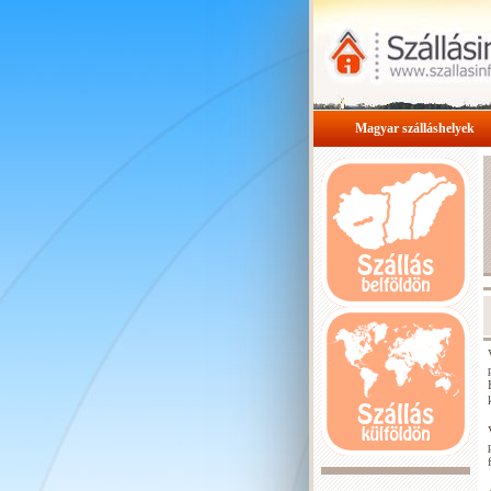
Magyar szálláshelyek