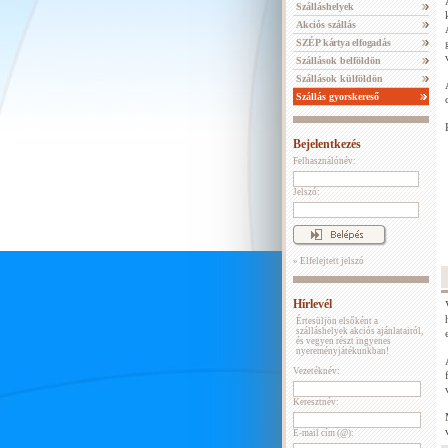
Szálláshelyek
Akciós szállás
SZÉP kártya elfogadás
Szállások belföldön
Szállások külföldön
Szállás gyorskereső
Bejelentkezés
Felhasználónév:
Jelszó:
» Elfelejtett jelszó
Hírlevél
Értesüljön elsőként a
szálláshelyek akciós ajánlatairól,
és vegyen részt ingyenes
nyereményjátékunkban!
Vezetéknév:
Keresztnév:
E-mail cím (@):