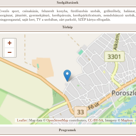
Szolgáltatások
Evezős sport, csónakázás, felszerelt konyha, fürdőszobás szobák, grillezőhely, halászat,
horgászat, játszótér, gyermekjátszó, kerékpározás, kerékpárkölcsönzés, nemdohányzó szobák,
pingpongasztal, saját kert, TV a szobában, zárt parkoló, SZÉP kártya elfogadás.
Térkép
+
−
Leaflet
| Map data ©
OpenStreetMap
contributors,
CC-BY-SA
, Imagery ©
Mapbox
Programok