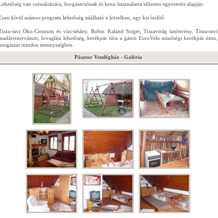
Lehetőség van csónaktúrára, horgászcsónak és kenu használatra előzetes egyeztetés alapján.
Ezen kívül számos program lehetőség található a közelben, egy kis ízelítő:
Tisza-tavi Öko-Centrum és vízi-sétány, Robin Kaland Sziget, Tiszavirág tanösvény, Tisza-tavi
madárrezervátum, lovaglási lehetőség, kerékpár túra a gáton EuroVelo minőségi kerékpár úton,
horgászat minden mennyiségben.
Pásztor Vendégház - Galéria