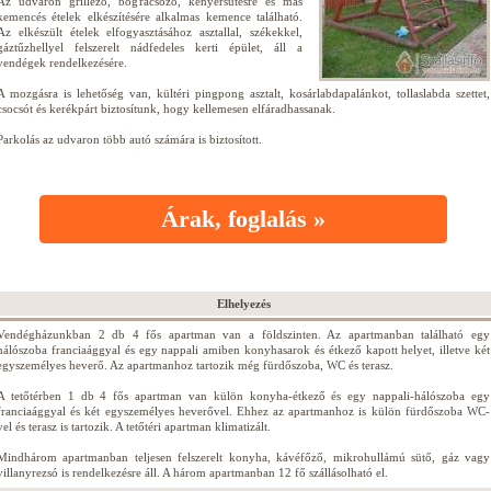
Az udvaron grillező, bográcsozó, kenyérsütésre és más
kemencés ételek elkészítésére alkalmas kemence található.
Az elkészült ételek elfogyasztásához asztallal, székekkel,
gáztűzhellyel felszerelt nádfedeles kerti épület, áll a
vendégek rendelkezésére.
A mozgásra is lehetőség van, kültéri pingpong asztalt, kosárlabdapalánkot, tollaslabda szettet,
csocsót és kerékpárt biztosítunk, hogy kellemesen elfáradhassanak.
Parkolás az udvaron több autó számára is biztosított.
Árak, foglalás »
Elhelyezés
Vendégházunkban 2 db 4 fős apartman van a földszinten. Az apartmanban található egy
hálószoba franciaággyal és egy nappali amiben konyhasarok és étkező kapott helyet, illetve két
egyszemélyes heverő. Az apartmanhoz tartozik még fürdőszoba, WC és terasz.
A tetőtérben 1 db 4 fős apartman van külön konyha-étkező és egy nappali-hálószoba egy
franciaággyal és két egyszemélyes heverővel. Ehhez az apartmanhoz is külön fürdőszoba WC-
vel és terasz is tartozik. A tetőtéri apartman klimatizált.
Mindhárom apartmanban teljesen felszerelt konyha, kávéfőző, mikrohullámú sütő, gáz vagy
villanyrezsó is rendelkezésre áll. A három apartmanban 12 fő szállásolható el.