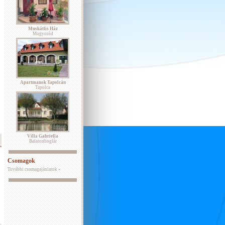
Muskátlis Ház
Mogyoród
Apartmanok Tapolcán
Tapolca
Villa Gabriella
Balatonboglár
Csomagok
További csomagajánlatok »