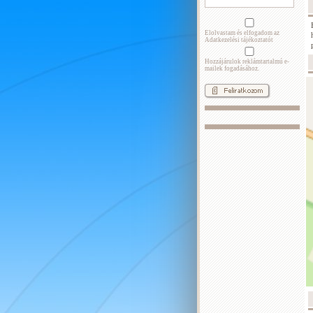
Elolvastam és elfogadom az
Adatkezelési tájékoztatót
Hozzájárulok reklámtartalmú e-
mailek fogadásához.