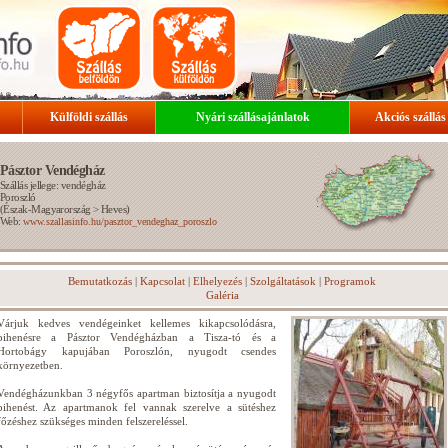
Külföldi szállás
Nyári szállásajánlatok
Akciós szállás
Pásztor Vendégház
Szállás jellege: vendégház
Poroszló
(
Észak-Magyarország
>
Heves
)
Web:
www.szallasinfo.hu/pasztor_vendeghaz_poroszlo
Bemutatkozás
|
Kapcsolat
|
Elhelyezés
|
Szolgáltatások
|
Programok
Galéria
Várjuk kedves vendégeinket kellemes kikapcsolódásra,
pihenésre a Pásztor Vendégházban a Tisza-tó és a
Hortobágy kapujában Poroszlón, nyugodt csendes
környezetben.
Vendégházunkban 3 négyfős apartman biztosítja a nyugodt
pihenést. Az apartmanok fel vannak szerelve a sütéshez
főzéshez szükséges minden felszereléssel.