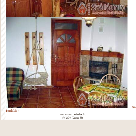
Ár
foglalás »
www.szallasinfo.hu
© WebGuru Bt.