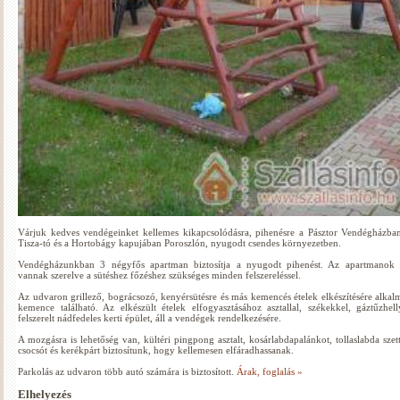
Várjuk kedves vendégeinket kellemes kikapcsolódásra, pihenésre a Pásztor Vendégházba
Tisza-tó és a Hortobágy kapujában Poroszlón, nyugodt csendes környezetben.
Vendégházunkban 3 négyfős apartman biztosítja a nyugodt pihenést. Az apartmanok 
vannak szerelve a sütéshez főzéshez szükséges minden felszereléssel.
Az udvaron grillező, bográcsozó, kenyérsütésre és más kemencés ételek elkészítésére alkal
kemence található. Az elkészült ételek elfogyasztásához asztallal, székekkel, gáztűzhell
felszerelt nádfedeles kerti épület, áll a vendégek rendelkezésére.
A mozgásra is lehetőség van, kültéri pingpong asztalt, kosárlabdapalánkot, tollaslabda szett
csocsót és kerékpárt biztosítunk, hogy kellemesen elfáradhassanak.
Parkolás az udvaron több autó számára is biztosított.
Árak, foglalás »
Elhelyezés