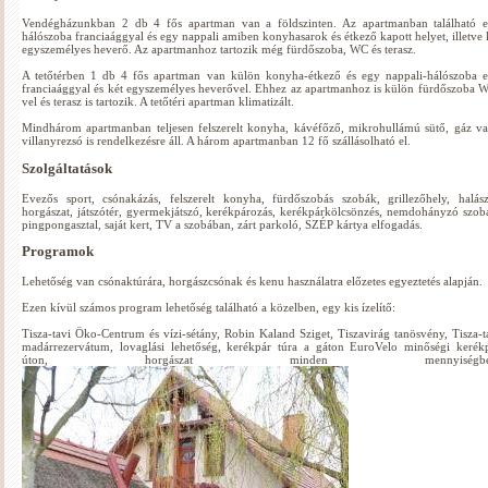
Vendégházunkban 2 db 4 fős apartman van a földszinten. Az apartmanban található 
hálószoba franciaággyal és egy nappali amiben konyhasarok és étkező kapott helyet, illetve 
egyszemélyes heverő. Az apartmanhoz tartozik még fürdőszoba, WC és terasz.
A tetőtérben 1 db 4 fős apartman van külön konyha-étkező és egy nappali-hálószoba 
franciaággyal és két egyszemélyes heverővel. Ehhez az apartmanhoz is külön fürdőszoba 
vel és terasz is tartozik. A tetőtéri apartman klimatizált.
Mindhárom apartmanban teljesen felszerelt konyha, kávéfőző, mikrohullámú sütő, gáz v
villanyrezsó is rendelkezésre áll. A három apartmanban 12 fő szállásolható el.
Szolgáltatások
Evezős sport, csónakázás, felszerelt konyha, fürdőszobás szobák, grillezőhely, halász
horgászat, játszótér, gyermekjátszó, kerékpározás, kerékpárkölcsönzés, nemdohányzó szob
pingpongasztal, saját kert, TV a szobában, zárt parkoló, SZÉP kártya elfogadás.
Programok
Lehetőség van csónaktúrára, horgászcsónak és kenu használatra előzetes egyeztetés alapján.
Ezen kívül számos program lehetőség található a közelben, egy kis ízelítő:
Tisza-tavi Öko-Centrum és vízi-sétány, Robin Kaland Sziget, Tiszavirág tanösvény, Tisza-t
madárrezervátum, lovaglási lehetőség, kerékpár túra a gáton EuroVelo minőségi kerék
úton, horgászat minden mennyiségben