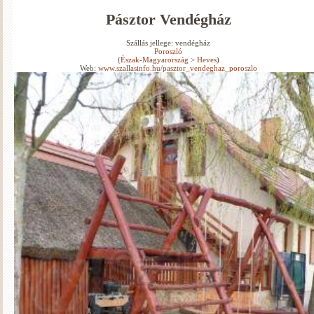
Pásztor Vendégház
Szállás jellege: vendégház
Poroszló
(
Észak-Magyarország
>
Heves
)
Web:
www.szallasinfo.hu/pasztor_vendeghaz_poroszlo